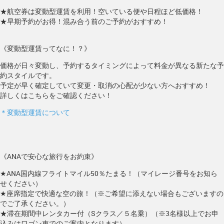
★航空券は変動型運賃を利用！空いている便や日程ほど低価格！
★早期予約がお得！混み合う前のご予約がおすすめ！
《変動型運賃ってなに！？》
価格が日々変動し、予約するタイミングによって料金が異なる新たな予
約スタイルです。
予定が早く確定していて変更・取消の心配が少ない方へおすすめ！
詳しくはこちらをご確認ください！
＊変動型運賃について
《ANAで安心な旅行をお約束》
★ANA国内線フライトマイル50％たまる！（マイレージ番号をお知ら
せください）
★座席指定で快適な空の旅！（※ご希望に添えない場合もございますの
でご了承ください。）
★滞在期間中レンタカー付（Sクラス／５名乗）（※3名様以上でお申
込みはワゴン車でのご案内となります）