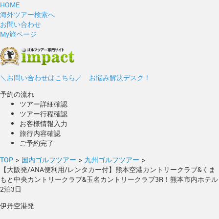
HOME
海外ツアー検索へ
お問い合わせ
My旅ページ
＼お問い合わせはこちら／ お悩み解決デスク！
予約の流れ
ツアー詳細確認
ツアー行程確認
お客様情報入力
旅行内容確認
ご予約完了
TOP
>
国内ゴルフツアー
>
九州ゴルフツアー
>
【大阪発/ANA便利用/レンタカー付】熊本空港カントリークラブ&くま
もと中央カントリークラブ&玉名カントリークラブ3R！熊本市内ホテル
2泊3日
伊丹空港発