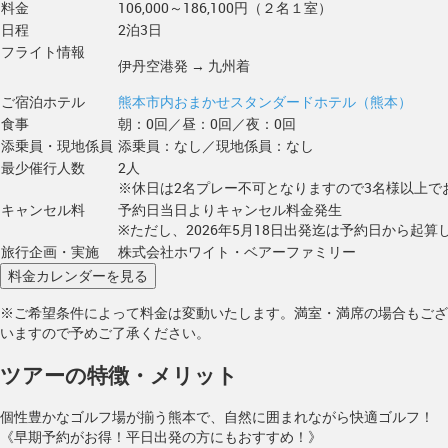
料金
106,000～186,100円（２名１室）
日程
2泊3日
フライト情報
伊丹空港発 → 九州着
ご宿泊ホテル
熊本市内おまかせスタンダードホテル（熊本）
食事
朝：0回／昼：0回／夜：0回
添乗員・現地係員
添乗員：なし／現地係員：なし
最少催行人数
2人
※休日は2名プレー不可となりますので3名様以上で
キャンセル料
予約日当日よりキャンセル料金発生
※ただし、2026年5月18日出発迄は予約日から起算し
旅行企画・実施
株式会社ホワイト・ベアーファミリー
※ご希望条件によって料金は変動いたします。満室・満席の場合もござ
いますので予めご了承ください。
ツアーの特徴・メリット
個性豊かなゴルフ場が揃う熊本で、自然に囲まれながら快適ゴルフ！
《早期予約がお得！平日出発の方にもおすすめ！》