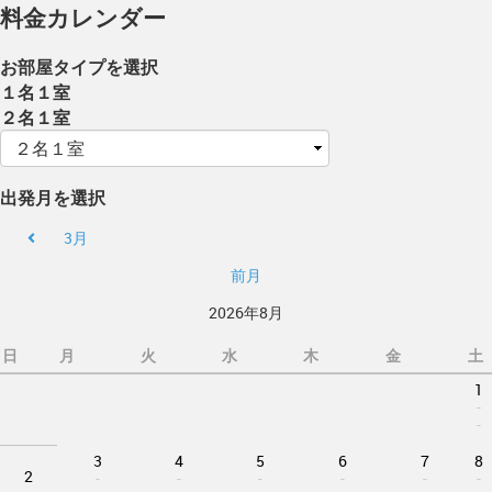
料金カレンダー
お部屋タイプを選択
１名１室
２名１室
出発月を選択
3月
前月
2026年8月
日
月
火
水
木
金
土
1
-
-
3
4
5
6
7
8
2
-
-
-
-
-
-