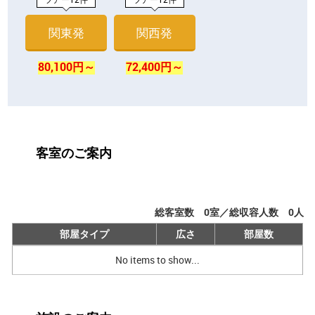
関東発
関西発
80,100円～
72,400円～
客室のご案内
総客室数
0
室／総収容人数
0
人
部屋タイプ
広さ
部屋数
No items to show...