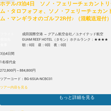
ホテル/3泊4日 ソノ・フェリーチェカントリ
ム・タロフォフォ、ソノ・フェリーチェカント
ム・マンギラオのゴルフ2R付♪ （混載送迎付
フライト
成田国際空港 → グアム
航空会社／ユナイテッド航空
宿泊先
GUAM REEF HOTEL（タモン）
ホテルランク：★★★★
食事
朝：0回 昼：0回 夜：0回
3泊4日間
1名様代金
272,800円～884,800円
ツアーコード：BG-6SUA-NCBC01
ツアー内容を見る
もっと詳細を見る