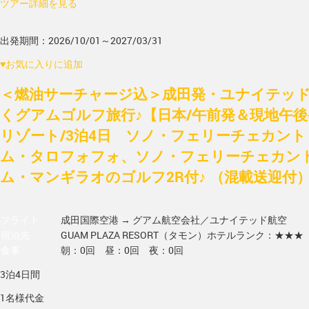
ツアー詳細を見る
出発期間：2026/10/01～2027/03/31
♥
お気に入りに追加
＜燃油サーチャージ込＞成田発・ユナイテッド
くグアムゴルフ旅行♪【日本/午前発＆現地午
リゾート/3泊4日 ソノ・フェリーチェカント
ム・タロフォフォ、ソノ・フェリーチェカント
ム・マンギラオのゴルフ2R付♪ （混載送迎付
フライト
成田国際空港 → グアム
航空会社／ユナイテッド航空
宿泊先
GUAM PLAZA RESORT（タモン）
ホテルランク：★★★
食事
朝：0回 昼：0回 夜：0回
3泊4日間
1名様代金