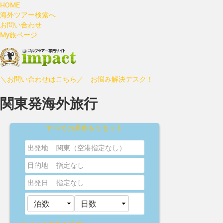
HOME
海外ツアー検索へ
お問い合わせ
My旅ページ
＼お問い合わせはこちら／ お悩み解決デスク！
関東発海外旅行
すべての条件をリセット
出発地
関東（空港指定なし）
目的地
指定なし
出発日
指定なし