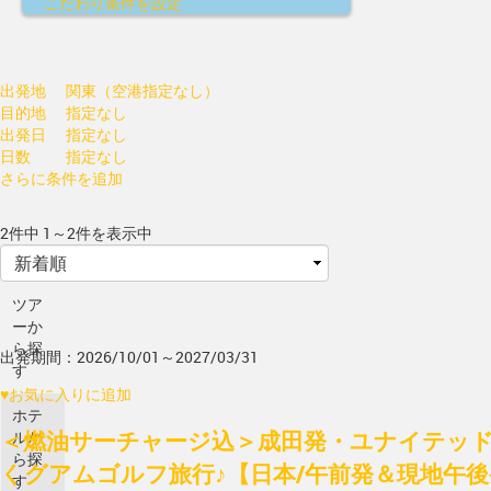
こだわり条件を設定
出発地
関東（空港指定なし）
目的地
指定なし
出発日
指定なし
日数
指定なし
さらに条件を追加
2件中 1～2件を表示中
ツア
ーか
ら探
出発期間：2026/10/01～2027/03/31
す
♥
お気に入りに追加
ホテ
＜燃油サーチャージ込＞成田発・ユナイテッド
ルか
ら探
くグアムゴルフ旅行♪【日本/午前発＆現地午
す