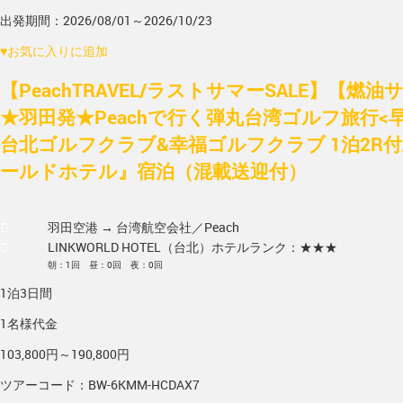
出発期間：2026/08/01～2026/10/23
♥
お気に入りに追加
【PeachTRAVEL/ラストサマーSALE】【燃
★羽田発★Peachで行く弾丸台湾ゴルフ旅行<
台北ゴルフクラブ&幸福ゴルフクラブ 1泊2R付
ールドホテル』宿泊（混載送迎付）
羽田空港 → 台湾
航空会社／Peach
LINKWORLD HOTEL（台北）
ホテルランク：★★★
朝：1回 昼：0回 夜：0回
1泊3日間
1名様代金
103,800円～190,800円
ツアーコード：BW-6KMM-HCDAX7