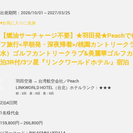
出発期間：2026/10/01～2027/03/25
♥
お気に入りに追加
【燃油サーチャージ不要】★羽田発★Peach
フ旅行<早朝発・深夜帰着>/桃園カントリーク
水）ゴルフカントリークラブ&美麗華ゴルフカ
泊3R付/3ツ星『リンクワールドホテル』宿泊
羽田空港 → 台湾
航空会社／Peach
LINKWORLD HOTEL（台北）
ホテルランク：★★★
朝：2回 昼：0回 夜：0回
2泊4日間
1名様代金
159,800円～266,800円
ツアーコード：BW-6SMM-HEDA14