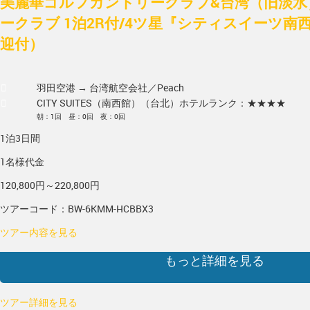
美麗華ゴルフカントリークラブ&台湾（旧淡
ークラブ 1泊2R付/4ツ星『シティスイーツ南
迎付）
羽田空港 → 台湾
航空会社／Peach
CITY SUITES（南西館）（台北）
ホテルランク：★★★★
朝：1回 昼：0回 夜：0回
1泊3日間
1名様代金
120,800円～220,800円
ツアーコード：BW-6KMM-HCBBX3
ツアー内容を見る
もっと詳細を見る
ツアー詳細を見る