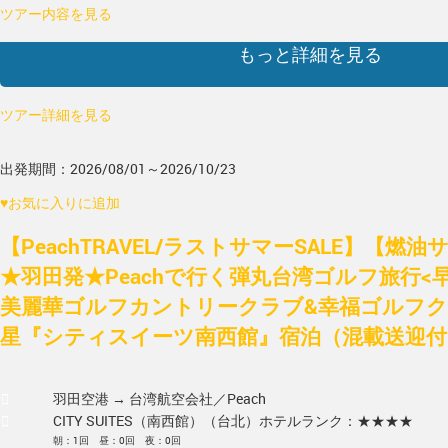
ツアー内容を見る
もっと詳細を見る
ツアー詳細を見る
出発期間：2026/08/01～2026/10/23
♥
お気に入りに追加
【PeachTRAVEL/ラストサマーSALE】【燃
★羽田発★Peachで行く弾丸台湾ゴルフ旅行<
美麗華ゴルフカントリークラブ&幸福ゴルフクラブ
星『シティスイーツ南西館』宿泊（混載送迎付
羽田空港 → 台湾
航空会社／Peach
CITY SUITES（南西館）（台北）
ホテルランク：★★★★
朝：1回 昼：0回 夜：0回