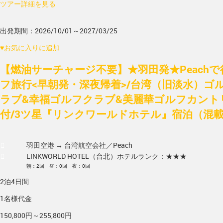
ツアー詳細を見る
出発期間：2026/10/01～2027/03/25
♥
お気に入りに追加
【燃油サーチャージ不要】★羽田発★Peach
フ旅行<早朝発・深夜帰着>/台湾（旧淡水）ゴ
ラブ&幸福ゴルフクラブ&美麗華ゴルフカントリ
付/3ツ星『リンクワールドホテル』宿泊（混
羽田空港 → 台湾
航空会社／Peach
LINKWORLD HOTEL（台北）
ホテルランク：★★★
朝：2回 昼：0回 夜：0回
2泊4日間
1名様代金
150,800円～255,800円