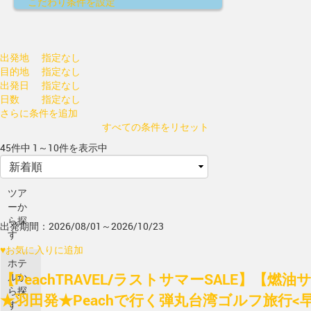
こだわり条件を設定
出発地
指定なし
目的地
指定なし
出発日
指定なし
日数
指定なし
さらに条件を追加
すべての条件をリセット
45件中 1～10件を表示中
ツア
ーか
ら探
出発期間：2026/08/01～2026/10/23
す
♥
お気に入りに追加
ホテ
【PeachTRAVEL/ラストサマーSALE】【燃
ルか
ら探
★羽田発★Peachで行く弾丸台湾ゴルフ旅行<
す