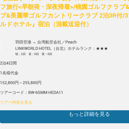
フ旅行<早朝発・深夜帰着>/桃園ゴルフクラブ
ブ&美麗華ゴルフカントリークラブ 2泊3R付/
ルドホテル』宿泊（混載送迎付）
羽田空港 → 台湾
航空会社／Peach
LINKWORLD HOTEL（台北）
ホテルランク：★★★
朝：2回 昼：0回 夜：0回
2泊4日間
1名様代金
152,800円～255,800円
ツアーコード：BW-6SMM-HEDA11
ツアー内容を見る
もっと詳細を見る