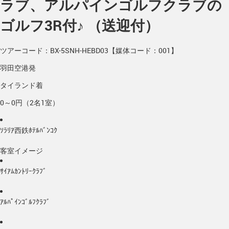
ラブ、アルパインゴルフクラブの
ゴルフ3R付♪ （送迎付）
ツアーコード：BX-5SNH-HEBD03【媒体コード：001】
羽田空港発
タイランド着
0～0円（2名1室）
ｿﾗﾘｱ西鉄ﾎﾃﾙﾊﾞﾝｺｸ
客室イメージ
ｻｲｱﾑｶﾝﾄﾘｰｸﾗﾌﾞ
ｱﾙﾊﾟｲﾝｺﾞﾙﾌｸﾗﾌﾞ