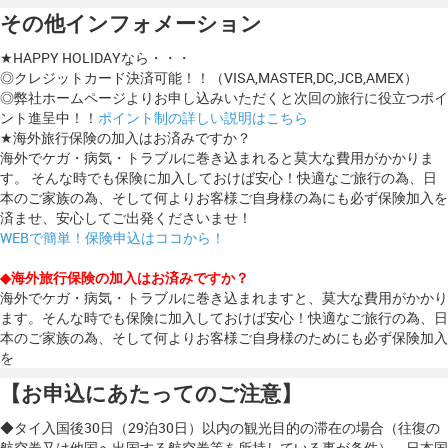
その他インフォメーション
★HAPPY HOLIDAYなら・・・
◎クレジットカード決済可能！！（VISA,MASTER,DC,JCB,AMEX）
◎弊社ホームページよりお申し込みいただくと次回の旅行に役立つポイ
ント進呈中！！
ポイント制の詳しい説明はこちら
★海外旅行保険の加入はお済みですか？
海外でケガ・病気・トラブルに巻き込まれると莫大な費用がかかりま
す。 そんな時でも保険に加入しておけば安心！快適なご旅行の為、日
本のご家族の為、そして何よりお客様ご自身様の為にも必ず保険加入を
済ませ、安心してご出発くださいませ！
WEBで簡単！保険申込はココから！
◆海外旅行保険の加入はお済みですか？
海外でケガ・病気・トラブルに巻き込まれますと、莫大な費用がかかり
ます。そんな時でも保険に加入しておけば安心！快適なご旅行の為、日
本のご家族の為、そして何よりお客様ご自身様のためにも必ず保険加入
を
【お申込にあたってのご注意】
◆タイ入国後30日（29泊30日）以内の観光目的の滞在の場合（往復の
航空券又は他国へ出国する航空券等を所持している事が条件）、日本国