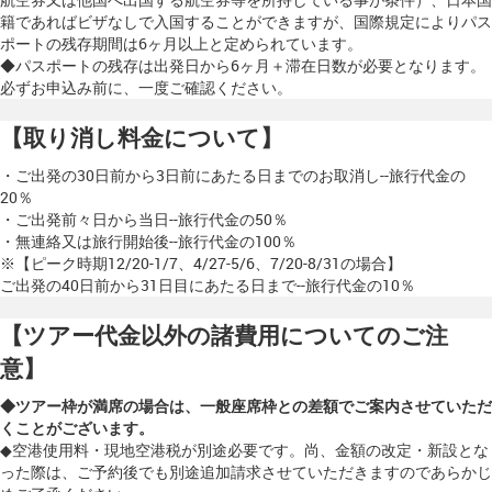
籍であればビザなしで入国することができますが、国際規定によりパス
ポートの残存期間は6ヶ月以上と定められています。
◆パスポートの残存は
出発日から6ヶ月＋滞在日数
が必要となります。
必ずお申込み前に、一度ご確認ください。
【取り消し料金について】
・ご出発の30日前から3日前にあたる日までのお取消し--旅行代金の
20％
・ご出発前々日から当日--旅行代金の50％
・無連絡又は旅行開始後--旅行代金の100％
※【ピーク時期12/20-1/7、4/27-5/6、7/20-8/31の場合】
ご出発の40日前から31日目にあたる日まで--旅行代金の10％
【ツアー代金以外の諸費用についてのご注
意】
◆ツアー枠が満席の場合は、一般座席枠との差額でご案内させていただ
くことがございます。
◆空港使用料・現地空港税が別途必要です。尚、金額の改定・新設とな
った際は、ご予約後でも別途追加請求させていただきますのであらかじ