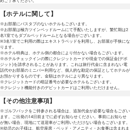
めご了承ください。
【ホテルに関して】
※お部屋にバスタブのないホテルもございます。
※お部屋は極力ツインベッドルームにて手配いたしますが、繁忙期は2
名1室でもダブルベッドルームとなる場合がございます。
※3名1室でご利用の際はエキストラベッドを利用し、お部屋が手狭にな
ります。
※ホテル特典は、ホテル側の都合により付かない場合もございます。
※ホテルチェックインの際にクレジットカードや現金での保証金(デポ
ジット)を請求されることがあります。これは旅行代金に含まれない電
話代やお部屋のミニバー利用など、個人的な勘定の保証としてホテルが
お預かりするものです。金額はホテルにより異なります。
※クレジットカードの暗証番号が必要なホテルもございます。
※クレジット機能付きのデビットカードはご利用いただけません。
【その他注意事項】
※ゴルフバックをご持参される場合は、追加代金が必要な場合もござい
ます。ご出発の14日前までに必ずお知らせください。事前にお知らせ
が無い場合、現地にて送迎車がご利用いただけない場合もございます。
※幼児のお子様は、航空座席・ベッド・アメニティ・お食事は含まれま