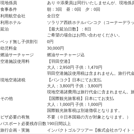
現地係員
あり ※添乗員は同行いたしませんが、現地係
食事条件
朝：3回 昼：0回 夕：0回
利用航空会社
全日空
利用ホテル
ソラリア西鉄ホテルバンコク（コーナーデラ
延泊
【最大延泊日数】：8日
ご希望の場合はお問い合わせください。
ベッド無し子供割引
0円
幼児料金
30,000円
燃油サーチャージ
燃油サーチャージ込
空港施設使用料
【羽田空港】
大人：2,950円 子供：1,470円
羽田空港施設使用税は含まれません。旅行代
現地空港諸税
【バンコク】日本にてお支払
大人：3,800円 子供：3,800円
現地空港諸費用は旅行代金に含まれません。
その他
【国際観光旅客税】日本にてお支払
大人：1,000円 子供：1,000円
国際観光旅客税は別途徴収となります。
ビザ必要の有無
不要（※日本国籍の方が対象となります。）
パスポート必要残存日数
190日間以上
旅行企画・実施
インパクトゴルフツアー【株式会社ホワイト