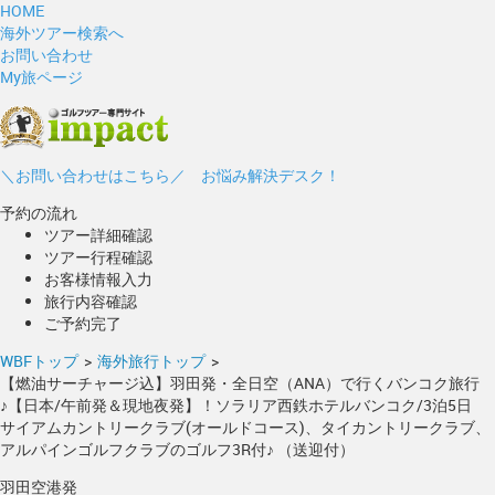
HOME
海外ツアー検索へ
お問い合わせ
My旅ページ
＼お問い合わせはこちら／ お悩み解決デスク！
予約の流れ
ツアー詳細確認
ツアー行程確認
お客様情報入力
旅行内容確認
ご予約完了
WBFトップ
>
海外旅行トップ
>
【燃油サーチャージ込】羽田発・全日空（ANA）で行くバンコク旅行
♪【日本/午前発＆現地夜発】！ソラリア西鉄ホテルバンコク/3泊5日
サイアムカントリークラブ(オールドコース)、タイカントリークラブ、
アルパインゴルフクラブのゴルフ3R付♪ （送迎付）
羽田空港発