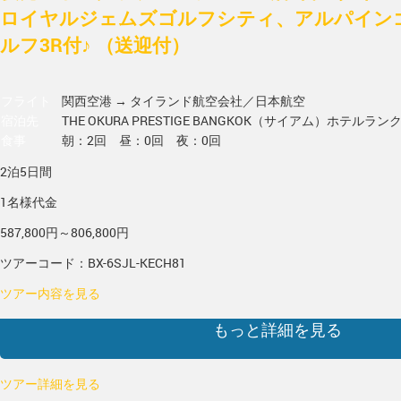
ロイヤルジェムズゴルフシティ、アルパイン
ルフ3R付♪ （送迎付）
フライト
関西空港 → タイランド
航空会社／日本航空
宿泊先
THE OKURA PRESTIGE BANGKOK（サイアム）
ホテルラン
食事
朝：2回 昼：0回 夜：0回
2泊5日間
1名様代金
587,800円～806,800円
ツアーコード：BX-6SJL-KECH81
ツアー内容を見る
もっと詳細を見る
ツアー詳細を見る