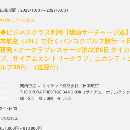
出発期間：2026/10/01～2027/03/31
♥
お気に入りに追加
◆ビジネスクラス利用【燃油サーチャージ込
本航空（JAL）で行くバンコクゴルフ旅行♪＜
夜発＞オークラプレステージ泊/2泊5日 タイ
ブ、サイアムカントリークラブ、ニカンティ
ルフ3R付♪ （送迎付）
フライト
関西空港 → タイランド
航空会社／日本航空
宿泊先
THE OKURA PRESTIGE BANGKOK（サイアム）
ホテルラン
食事
朝：2回 昼：0回 夜：0回
2泊5日間
1名様代金
651,800円～813,800円