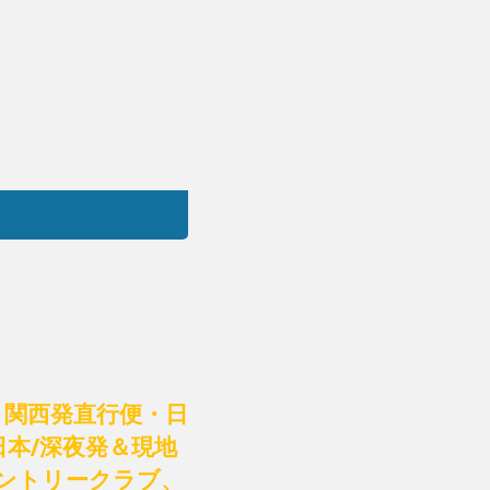
】関西発直行便・日
日本/深夜発＆現地
カントリークラブ、