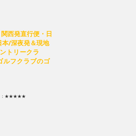
】関西発直行便・日
日本/深夜発＆現地
カントリークラ
ゴルフクラブのゴ
ク：★★★★★