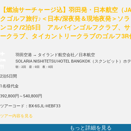
【燃油サーチャージ込】羽田発・日本航空（J
クゴルフ旅行♪＜日本/深夜発＆現地夜発＞ソ
ンコク/2泊5日 アルパインゴルフクラブ、
ークラブ、タイカントリークラブのゴルフ3R付
羽田空港 → タイランド
航空会社／日本航空
SOLARIA NISHITETSU HOTEL BANGKOK（スクンビット）
ホ
朝：2回 昼：0回 夜：0回
2泊5日間
1名様代金
392,800円～540,800円
ツアーコード：BX-6SJL-HEBF33
ツアー内容を見る
もっと詳細を見る