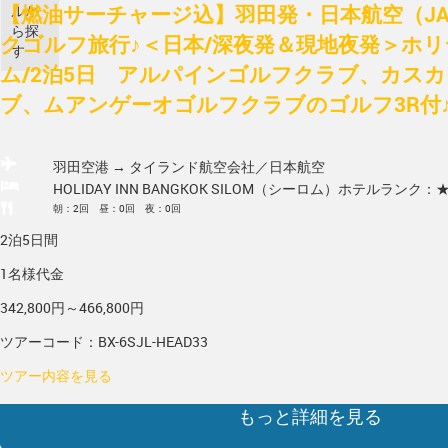
【燃油サーチャージ込】羽田発・日本航空（J
ルか
ら探
クゴルフ旅行♪＜日本/深夜発＆現地夜発＞ホ
す
ム/2泊5日 アルパインゴルフクラブ、カス
ブ、ムアンゲーオゴルフクラブのゴルフ3R付♪
羽田空港 → タイランド
航空会社／日本航空
HOLIDAY INN BANGKOK SILOM（シーロム）
ホテルランク：
朝：2回 昼：0回 夜：0回
2泊5日間
1名様代金
342,800円～466,800円
ツアーコード：BX-6SJL-HEAD33
ツアー内容を見る
もっと詳細を見る