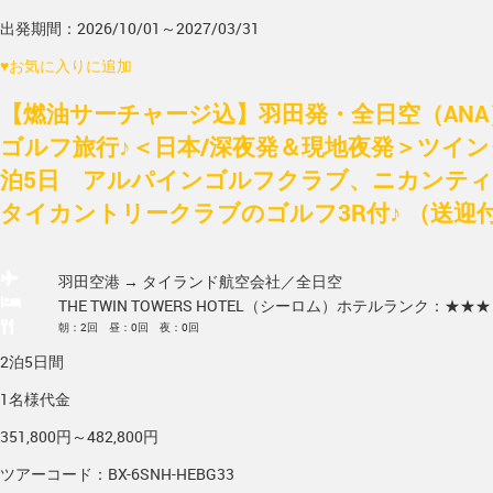
出発期間：2026/10/01～2027/03/31
♥
お気に入りに追加
【燃油サーチャージ込】羽田発・全日空（AN
ゴルフ旅行♪＜日本/深夜発＆現地夜発＞ツイン
泊5日 アルパインゴルフクラブ、ニカンテ
タイカントリークラブのゴルフ3R付♪ （送迎
羽田空港 → タイランド
航空会社／全日空
THE TWIN TOWERS HOTEL（シーロム）
ホテルランク：★★★
朝：2回 昼：0回 夜：0回
2泊5日間
1名様代金
351,800円～482,800円
ツアーコード：BX-6SNH-HEBG33