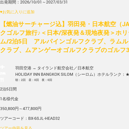
出発期間：2026/10/01～2027/03/31
♥
お気に入りに追加
【燃油サーチャージ込】羽田発・日本航空（J
クゴルフ旅行♪＜日本/深夜発＆現地夜発＞ホ
ム/2泊5日 アルパインゴルフクラブ、ラム
クラブ、ムアンゲーオゴルフクラブのゴルフ3R
羽田空港 → タイランド
航空会社／日本航空
HOLIDAY INN BANGKOK SILOM（シーロム）
ホテルランク：
朝：2回 昼：0回 夜：0回
2泊5日間
1名様代金
350,800円～477,800円
ツアーコード：BX-6SJL-HEAD32
ツアー内容を見る