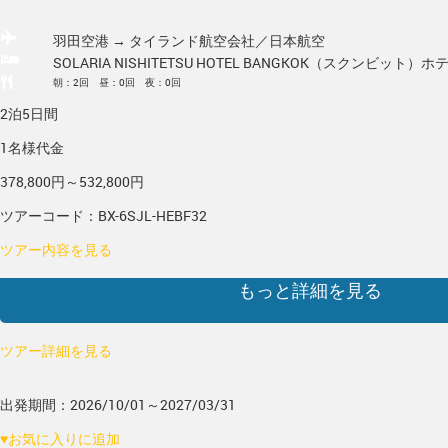
羽田空港 → タイランド
航空会社／日本航空
SOLARIA NISHITETSU HOTEL BANGKOK（スクンビット）
ホ
朝：2回 昼：0回 夜：0回
2泊5日間
1名様代金
378,800円～532,800円
ツアーコード：BX-6SJL-HEBF32
ツアー内容を見る
もっと詳細を見る
ツアー詳細を見る
出発期間：2026/10/01～2027/03/31
♥
お気に入りに追加