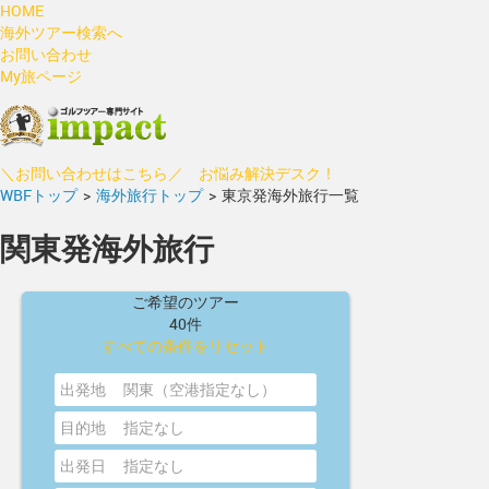
HOME
海外ツアー検索へ
お問い合わせ
My旅ページ
＼お問い合わせはこちら／ お悩み解決デスク！
WBFトップ
>
海外旅行トップ
>
東京発海外旅行一覧
関東発海外旅行
ご希望のツアー
40件
すべての条件をリセット
出発地
関東（空港指定なし）
目的地
指定なし
出発日
指定なし