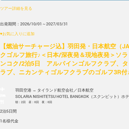
ツアー詳細を見る
出発期間：2026/10/01～2027/03/31
♥
お気に入りに追加
【燃油サーチャージ込】羽田発・日本航空（J
クゴルフ旅行♪＜日本/深夜発＆現地夜発＞ソ
ンコク/2泊5日 アルパインゴルフクラブ、
ラブ、ニカンティゴルフクラブのゴルフ3R付♪
羽田空港 → タイランド
航空会社／日本航空
SOLARIA NISHITETSU HOTEL BANGKOK（スクンビット）
ホ
朝：2回 昼：0回 夜：0回
2泊5日間
1名様代金