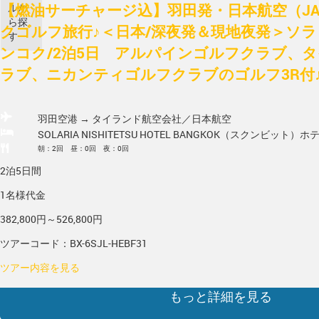
【燃油サーチャージ込】羽田発・日本航空（J
ルか
ら探
クゴルフ旅行♪＜日本/深夜発＆現地夜発＞ソ
す
ンコク/2泊5日 アルパインゴルフクラブ、
ラブ、ニカンティゴルフクラブのゴルフ3R付♪
羽田空港 → タイランド
航空会社／日本航空
SOLARIA NISHITETSU HOTEL BANGKOK（スクンビット）
ホ
朝：2回 昼：0回 夜：0回
2泊5日間
1名様代金
382,800円～526,800円
ツアーコード：BX-6SJL-HEBF31
ツアー内容を見る
もっと詳細を見る