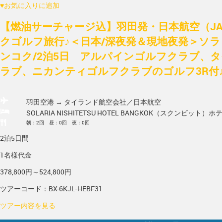
♥
お気に入りに追加
【燃油サーチャージ込】羽田発・日本航空（J
クゴルフ旅行♪＜日本/深夜発＆現地夜発＞ソ
ンコク/2泊5日 アルパインゴルフクラブ、
ラブ、ニカンティゴルフクラブのゴルフ3R付♪
羽田空港 → タイランド
航空会社／日本航空
SOLARIA NISHITETSU HOTEL BANGKOK（スクンビット）
ホ
朝：2回 昼：0回 夜：0回
2泊5日間
1名様代金
378,800円～524,800円
ツアーコード：BX-6KJL-HEBF31
ツアー内容を見る