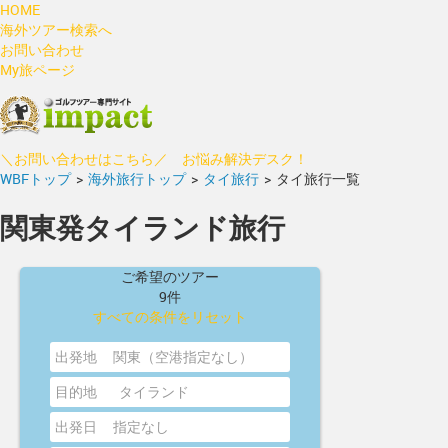
HOME
海外ツアー検索へ
お問い合わせ
My旅ページ
＼お問い合わせはこちら／ お悩み解決デスク！
WBFトップ
>
海外旅行トップ
>
タイ旅行
>
タイ旅行一覧
関東発タイランド旅行
ご希望のツアー
9件
すべての条件をリセット
出発地
関東（空港指定なし）
目的地
タイランド
出発日
指定なし