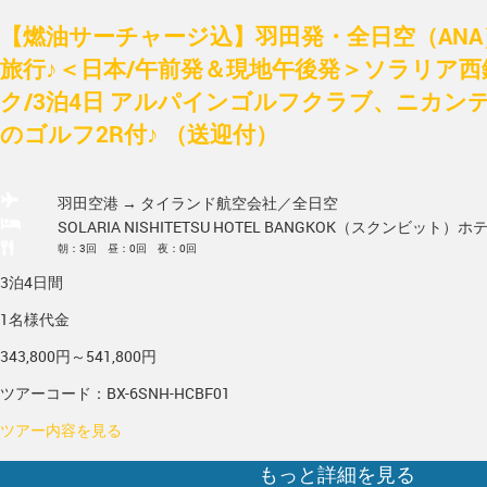
【燃油サーチャージ込】羽田発・全日空（AN
旅行♪＜日本/午前発＆現地午後発＞ソラリア
ク/3泊4日 アルパインゴルフクラブ、ニカン
のゴルフ2R付♪ （送迎付）
羽田空港 → タイランド
航空会社／全日空
SOLARIA NISHITETSU HOTEL BANGKOK（スクンビット）
ホ
朝：3回 昼：0回 夜：0回
3泊4日間
1名様代金
343,800円～541,800円
ツアーコード：BX-6SNH-HCBF01
ツアー内容を見る
もっと詳細を見る