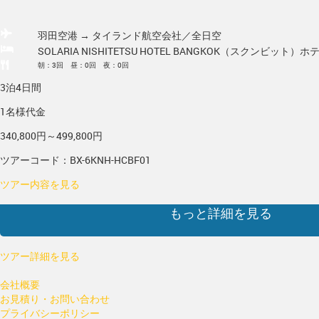
羽田空港 → タイランド
航空会社／全日空
SOLARIA NISHITETSU HOTEL BANGKOK（スクンビット）
ホ
朝：3回 昼：0回 夜：0回
3泊4日間
1名様代金
340,800円～499,800円
ツアーコード：BX-6KNH-HCBF01
ツアー内容を見る
もっと詳細を見る
ツアー詳細を見る
会社概要
お見積り・お問い合わせ
プライバシーポリシー