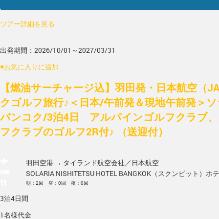
ツアー詳細を見る
出発期間：2026/10/01～2027/03/31
♥
お気に入りに追加
【燃油サーチャージ込】羽田発・日本航空（J
クゴルフ旅行♪＜日本/午前発＆現地午前発＞
バンコク/3泊4日 アルパインゴルフクラブ
フクラブのゴルフ2R付♪ （送迎付）
羽田空港 → タイランド
航空会社／日本航空
SOLARIA NISHITETSU HOTEL BANGKOK（スクンビット）
ホ
朝：2回 昼：0回 夜：0回
3泊4日間
1名様代金