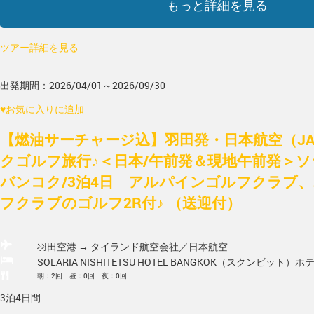
もっと詳細を見る
ツアー詳細を見る
出発期間：2026/04/01～2026/09/30
♥
お気に入りに追加
【燃油サーチャージ込】羽田発・日本航空（J
クゴルフ旅行♪＜日本/午前発＆現地午前発＞
バンコク/3泊4日 アルパインゴルフクラブ
フクラブのゴルフ2R付♪ （送迎付）
羽田空港 → タイランド
航空会社／日本航空
SOLARIA NISHITETSU HOTEL BANGKOK（スクンビット）
ホ
朝：2回 昼：0回 夜：0回
3泊4日間