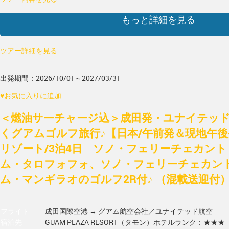
もっと詳細を見る
ツアー詳細を見る
出発期間：2026/10/01～2027/03/31
♥
お気に入りに追加
＜燃油サーチャージ込＞成田発・ユナイテッド
くグアムゴルフ旅行♪【日本/午前発＆現地午
リゾート/3泊4日 ソノ・フェリーチェカント
ム・タロフォフォ、ソノ・フェリーチェカント
ム・マンギラオのゴルフ2R付♪ （混載送迎付
フライト
成田国際空港 → グアム
航空会社／ユナイテッド航空
宿泊先
GUAM PLAZA RESORT（タモン）
ホテルランク：★★★