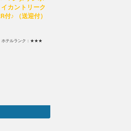
タイカントリーク
付♪ （送迎付）
）
ホテルランク：★★★