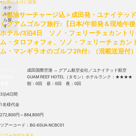
♥
お気に入りに追加
ホテ
＜燃油サーチャージ込＞成田発・ユナイテッド
ルか
ら探
くグアムゴルフ旅行♪【日本/午前発＆現地午
す
ホテル/3泊4日 ソノ・フェリーチェカントリ
ム・タロフォフォ、ソノ・フェリーチェカント
ム・マンギラオのゴルフ2R付♪ （混載送迎付
フライト
成田国際空港 → グアム
航空会社／ユナイテッド航空
宿泊先
GUAM REEF HOTEL（タモン）
ホテルランク：★★★★
食事
朝：0回 昼：0回 夜：0回
3泊4日間
1名様代金
272,800円～884,800円
ツアーコード：BG-6SUA-NCBC01
ツアー内容を見る