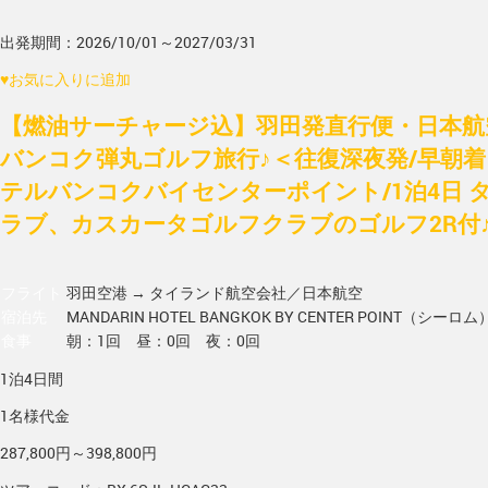
出発期間：2026/10/01～2027/03/31
♥
お気に入りに追加
【燃油サーチャージ込】羽田発直行便・日本航空
バンコク弾丸ゴルフ旅行♪＜往復深夜発/早朝
テルバンコクバイセンターポイント/1泊4日 
ラブ、カスカータゴルフクラブのゴルフ2R付♪
フライト
羽田空港 → タイランド
航空会社／日本航空
宿泊先
MANDARIN HOTEL BANGKOK BY CENTER POINT（シーロム
食事
朝：1回 昼：0回 夜：0回
1泊4日間
1名様代金
287,800円～398,800円