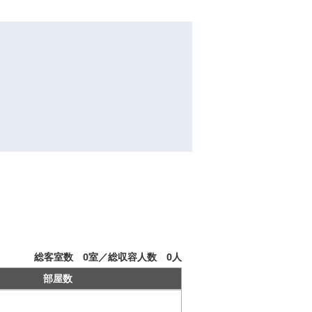
総客室数
0
室／総収容人数
0
人
部屋数