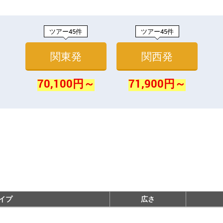
ツアー45件
ツアー45件
関東発
関西発
70,100円～
71,900円～
イプ
広さ