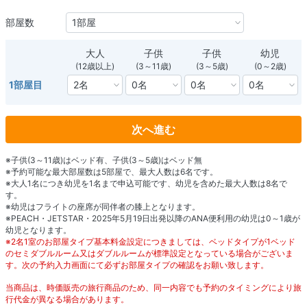
部屋数
大人
子供
子供
幼児
(12歳以上)
(3～11歳)
(3～5歳)
(0～2歳)
1部屋目
次へ進む
※子供(3～11歳)はベッド有、子供(3～5歳)はベッド無
※予約可能な最大部屋数は5部屋で、最大人数は6名です。
※大人1名につき幼児を1名まで申込可能です、幼児を含めた最大人数は8名で
す。
※幼児はフライトの座席が同伴者の膝上となります。
※PEACH・JETSTAR・2025年5月19日出発以降のANA便利用の幼児は0～1歳が
幼児となります。
※2名1室のお部屋タイプ基本料金設定につきましては、ベッドタイプが1ベッド
のセミダブルルーム又はダブルルームが標準設定となっている場合がございま
す。次の予約入力画面にて必ずお部屋タイプの確認をお願い致します。
当商品は、時価販売の旅行商品のため、同一内容でも予約のタイミングにより旅
行代金が異なる場合があります。