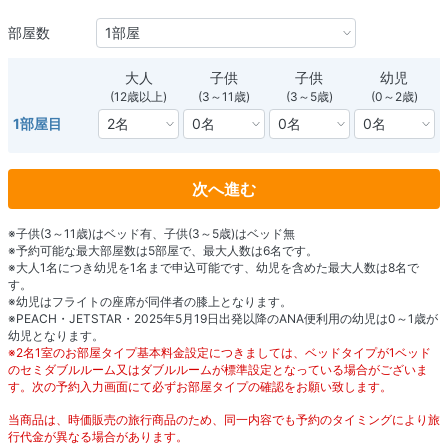
部屋数
大人
子供
子供
幼児
(12歳以上)
(3～11歳)
(3～5歳)
(0～2歳)
1部屋目
次へ進む
※子供(3～11歳)はベッド有、子供(3～5歳)はベッド無
※予約可能な最大部屋数は5部屋で、最大人数は6名です。
※大人1名につき幼児を1名まで申込可能です、幼児を含めた最大人数は8名で
す。
※幼児はフライトの座席が同伴者の膝上となります。
※PEACH・JETSTAR・2025年5月19日出発以降のANA便利用の幼児は0～1歳が
幼児となります。
※2名1室のお部屋タイプ基本料金設定につきましては、ベッドタイプが1ベッド
のセミダブルルーム又はダブルルームが標準設定となっている場合がございま
す。次の予約入力画面にて必ずお部屋タイプの確認をお願い致します。
当商品は、時価販売の旅行商品のため、同一内容でも予約のタイミングにより旅
行代金が異なる場合があります。