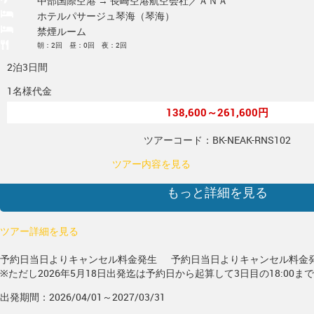
中部国際空港 → 長崎空港
航空会社／ＡＮＡ
ホテルパサージュ琴海（琴海）
禁煙ルーム
朝：2回 昼：0回 夜：2回
2泊3日間
1名様代金
138,600～261,600円
ツアーコード：BK-NEAK-RNS102
ツアー内容を見る
もっと詳細を見る
ツアー詳細を見る
予約日当日よりキャンセル料金発生
予約日当日よりキャンセル料金
※ただし2026年5月18日出発迄は予約日から起算して3日目の18:00ま
出発期間：2026/04/01～2027/03/31