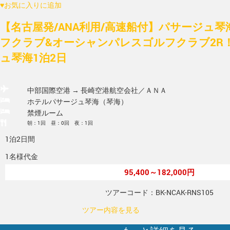
♥
お気に入りに追加
【名古屋発/ANA利用/高速船付】パサージュ
フクラブ&オーシャンパレスゴルフクラブ2R
ュ琴海1泊2日
中部国際空港 → 長崎空港
航空会社／ＡＮＡ
ホテルパサージュ琴海（琴海）
禁煙ルーム
朝：1回 昼：0回 夜：1回
1泊2日間
1名様代金
95,400～182,000円
ツアーコード：BK-NCAK-RNS105
ツアー内容を見る