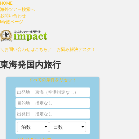
HOME
海外ツアー検索へ
お問い合わせ
My旅ページ
＼お問い合わせはこちら／ お悩み解決デスク！
東海発国内旅行
すべての条件をリセット
出発地
東海（空港指定なし）
目的地
指定なし
出発日
指定なし