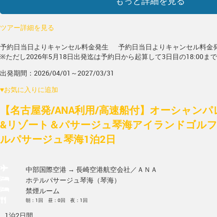
もっと詳細を見る
ツアー詳細を見る
予約日当日よりキャンセル料金発生
予約日当日よりキャンセル料金
※ただし2026年5月18日出発迄は予約日から起算して3日目の18:00ま
出発期間：2026/04/01～2027/03/31
♥
お気に入りに追加
【名古屋発/ANA利用/高速船付】オーシャン
&リゾート＆パサージュ琴海アイランドゴルフ
ルパサージュ琴海1泊2日
中部国際空港 → 長崎空港
航空会社／ＡＮＡ
ホテルパサージュ琴海（琴海）
禁煙ルーム
朝：1回 昼：0回 夜：1回
1泊2日間