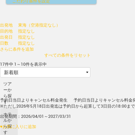
こだわり条件を設定
出発地
東海（空港指定なし）
目的地
指定なし
出発日
指定なし
日数
指定なし
さらに条件を追加
すべての条件をリセット
17件中 1～10件を表示中
ツア
ーか
ら探
予約日当日よりキャンセル料金発生
予約日当日よりキャンセル料金
す
※ただし2026年5月18日出発迄は予約日から起算して3日目の18:00ま
ホテ
出発期間：2026/04/01～2027/03/31
ルか
ら探
♥
お気に入りに追加
す