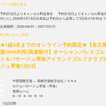
ツアー詳細を見る
予約日当日よりキャンセル料金発生
予約日当日よりキャンセル料金
※ただし2026年5月18日出発迄は予約日から起算して3日目の18:00ま
出発期間：2026/04/01～2027/03/31
♥
お気に入りに追加
★1組4名までのオンライン予約限定★【名古屋
賃/ANA利用/高速船付】オーシャンパレスゴ
ト＆パサージュ琴海アイランドゴルフクラブ2
ジュ琴海1泊2日
中部国際空港 → 長崎空港
航空会社／ＡＮＡ
ホテルパサージュ琴海（琴海）
禁煙ルーム
朝：1回 昼：0回 夜：1回
1泊2日間