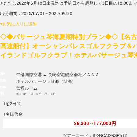
※ただし2026年5月18日出発迄は予約日から起算して3日目の18:00ま
出発期間：2026/07/01～2026/09/30
♥
お気に入りに追加
◇◆パサージュ琴海夏期特別プラン◆◇【名古屋
高速船付】オーシャンパレスゴルフクラブ＆
イランドゴルフクラブ！ホテルパサージュ琴海
中部国際空港 → 長崎空港
航空会社／ＡＮＡ
ホテルパサージュ琴海（琴海）
禁煙ルーム
朝：1回 昼：0回 夜：1回
1泊2日間
1名様代金
86,300～177,000円
ツアーコード：BK-NCAK-RSP512