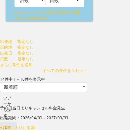
オーシャンリンクス宮古島
条件を削除
こだわり条件を設定
出発地
指定なし
目的地
指定なし
出発日
指定なし
日数
指定なし
さらに条件を追加
すべての条件をリセット
14件中 1～10件を表示中
ツア
ーか
予約日当日よりキャンセル料金発生
ら探
す
出発期間：2026/04/01～2027/03/31
ホテ
♥
お気に入りに追加