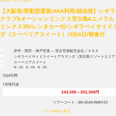
【大阪発/変動型運賃/ANA利用/経由便】シギ
クラブ&オーシャンリンクス宮古島&エメラル
リンクス3R/レンタカー付/シギラベイサイ
ダ（スーペリアスイート）/3泊4日/朝食付
伊丹・関空・神戸空港 → 宮古空港
航空会社／ＡＮＡ
シギラベイサイドスイートアラマンダ（宮古島リゾートエリア
スーペリアスイート
朝：3回 昼：0回 夜：0回
3泊4日間
1名様代金
243,500～353,300円
ツアーコード：BR-AEAK-RMR103
ツアー内容を見る