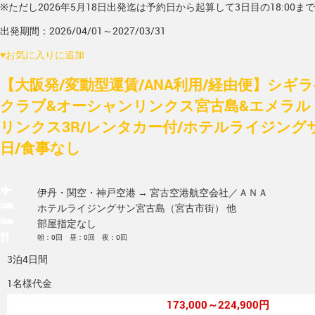
※ただし2026年5月18日出発迄は予約日から起算して3日目の18:00ま
出発期間：2026/04/01～2027/03/31
♥
お気に入りに追加
【大阪発/変動型運賃/ANA利用/経由便】シギ
クラブ&オーシャンリンクス宮古島&エメラル
リンクス3R/レンタカー付/ホテルライジングサ
日/食事なし
伊丹・関空・神戸空港 → 宮古空港
航空会社／ＡＮＡ
ホテルライジングサン宮古島（宮古市街） 他
部屋指定なし
朝：0回 昼：0回 夜：0回
3泊4日間
1名様代金
173,000～224,900円