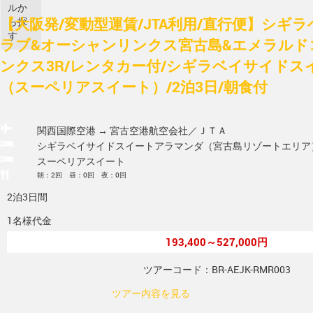
ルか
【大阪発/変動型運賃/JTA利用/直行便】シギ
ら探
す
ラブ&オーシャンリンクス宮古島&エメラルド
ンクス3R/レンタカー付/シギラベイサイド
（スーペリアスイート）/2泊3日/朝食付
関西国際空港 → 宮古空港
航空会社／ＪＴＡ
シギラベイサイドスイートアラマンダ（宮古島リゾートエリア
スーペリアスイート
朝：2回 昼：0回 夜：0回
2泊3日間
1名様代金
193,400～527,000円
ツアーコード：BR-AEJK-RMR003
ツアー内容を見る