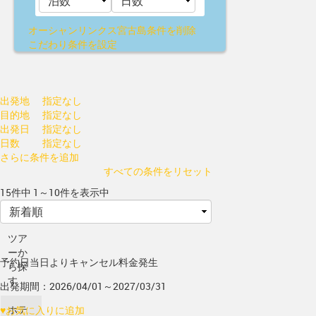
オーシャンリンクス宮古島
条件を削除
こだわり条件を設定
出発地
指定なし
目的地
指定なし
出発日
指定なし
日数
指定なし
さらに条件を追加
すべての条件をリセット
15件中 1～10件を表示中
ツア
ーか
予約日当日よりキャンセル料金発生
ら探
す
出発期間：2026/04/01～2027/03/31
ホテ
♥
お気に入りに追加