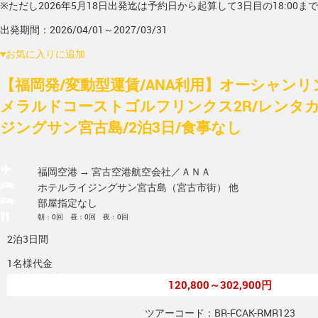
※ただし2026年5月18日出発迄は予約日から起算して3日目の18:00ま
出発期間：2026/04/01～2027/03/31
♥
お気に入りに追加
【福岡発/変動型運賃/ANA利用】オーシャン
メラルドコーストゴルフリンクス2R/レンタ
ジングサン宮古島/2泊3日/食事なし
福岡空港 → 宮古空港
航空会社／ＡＮＡ
ホテルライジングサン宮古島（宮古市街） 他
部屋指定なし
朝：0回 昼：0回 夜：0回
2泊3日間
1名様代金
120,800～302,900円
ツアーコード：BR-FCAK-RMR123