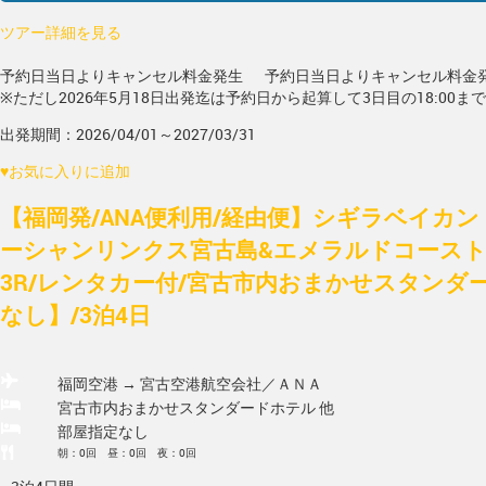
ツアー詳細を見る
予約日当日よりキャンセル料金発生
予約日当日よりキャンセル料金
※ただし2026年5月18日出発迄は予約日から起算して3日目の18:00ま
出発期間：2026/04/01～2027/03/31
♥
お気に入りに追加
【福岡発/ANA便利用/経由便】シギラベイカ
ーシャンリンクス宮古島&エメラルドコース
3R/レンタカー付/宮古市内おまかせスタンダ
なし】/3泊4日
福岡空港 → 宮古空港
航空会社／ＡＮＡ
宮古市内おまかせスタンダードホテル 他
部屋指定なし
朝：0回 昼：0回 夜：0回