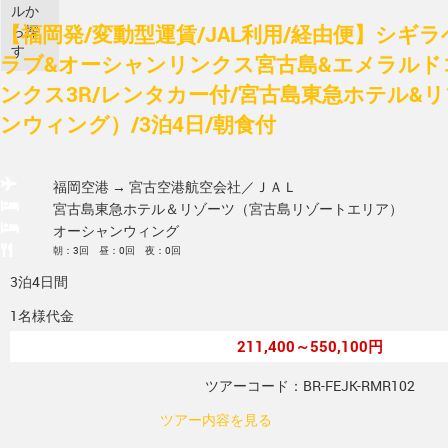
ルか
【福岡発/変動型運賃/JAL利用/経由便】シギ
ら探
す
ラブ&オーシャンリンクス宮古島&エメラルド
ンクス3R/レンタカー付/宮古島東急ホテル&
ンウィング）/3泊4日/朝食付
福岡空港 → 宮古空港
航空会社／ＪＡＬ
宮古島東急ホテル＆リゾーツ（宮古島リゾートエリア）
オーシャンウィング
朝：3回 昼：0回 夜：0回
3泊4日間
1名様代金
211,400～550,100円
ツアーコード：BR-FEJK-RMR102
ツアー内容を見る