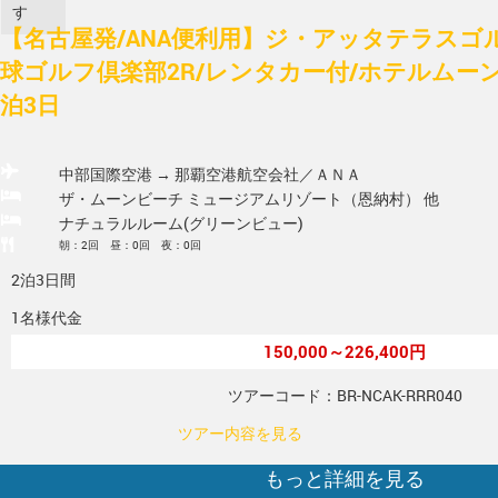
す
【名古屋発/ANA便利用】ジ・アッタテラスゴ
球ゴルフ倶楽部2R/レンタカー付/ホテルムーン
泊3日
中部国際空港 → 那覇空港
航空会社／ＡＮＡ
ザ・ムーンビーチ ミュージアムリゾート（恩納村） 他
ナチュラルルーム(グリーンビュー)
朝：2回 昼：0回 夜：0回
2泊3日間
1名様代金
150,000～226,400円
ツアーコード：BR-NCAK-RRR040
ツアー内容を見る
もっと詳細を見る