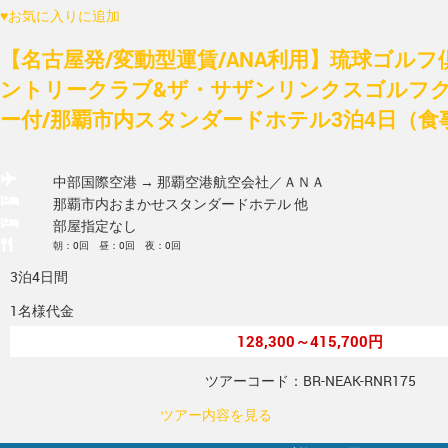
♥
お気に入りに追加
【名古屋発/変動型運賃/ANA利用】琉球ゴルフ
ントリークラブ&ザ・サザンリンクスゴルフク
ー付/那覇市内スタンダードホテル3泊4日（食
中部国際空港 → 那覇空港
航空会社／ＡＮＡ
那覇市内おまかせスタンダードホテル 他
部屋指定なし
朝：0回 昼：0回 夜：0回
3泊4日間
1名様代金
128,300～415,700円
ツアーコード：BR-NEAK-RNR175
ツアー内容を見る