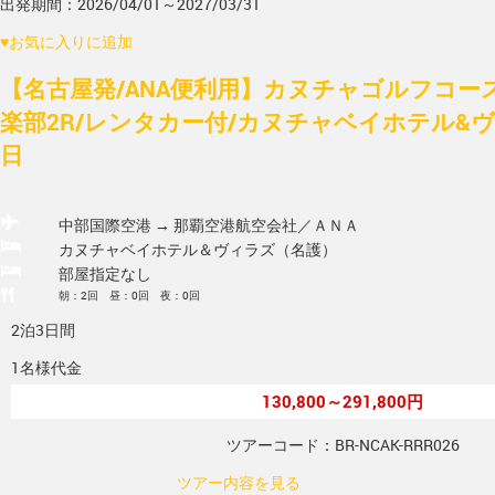
出発期間：2026/04/01～2027/03/31
♥
お気に入りに追加
【名古屋発/ANA便利用】カヌチャゴルフコー
楽部2R/レンタカー付/カヌチャベイホテル&ヴィ
日
中部国際空港 → 那覇空港
航空会社／ＡＮＡ
カヌチャベイホテル＆ヴィラズ（名護）
部屋指定なし
朝：2回 昼：0回 夜：0回
2泊3日間
1名様代金
130,800～291,800円
ツアーコード：BR-NCAK-RRR026
ツアー内容を見る