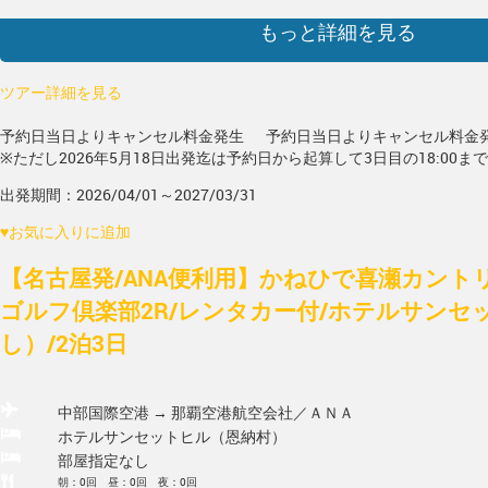
もっと詳細を見る
ツアー詳細を見る
予約日当日よりキャンセル料金発生
予約日当日よりキャンセル料金
※ただし2026年5月18日出発迄は予約日から起算して3日目の18:00ま
出発期間：2026/04/01～2027/03/31
♥
お気に入りに追加
【名古屋発/ANA便利用】かねひで喜瀬カント
ゴルフ倶楽部2R/レンタカー付/ホテルサンセ
し）/2泊3日
中部国際空港 → 那覇空港
航空会社／ＡＮＡ
ホテルサンセットヒル（恩納村）
部屋指定なし
朝：0回 昼：0回 夜：0回