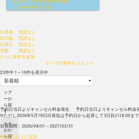
琉球ゴルフ倶楽部
条件を削除
こだわり条件を設定
出発地
指定なし
目的地
指定なし
出発日
指定なし
日数
指定なし
さらに条件を追加
すべての条件をリセット
23件中 1～10件を表示中
ツア
ーか
ら探
予約日当日よりキャンセル料金発生
予約日当日よりキャンセル料金
す
※ただし2026年5月18日出発迄は予約日から起算して3日目の18:00ま
ホテ
出発期間：2026/04/01～2027/03/31
ルか
ら探
♥
お気に入りに追加