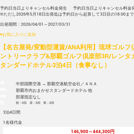
予約日当日よりキャンセル料金発生
予約日当日よりキャンセル料金
※ただし2026年5月18日出発迄は予約日から起算して3日目の18:00ま
出発期間：2026/04/01～2027/03/31
♥
お気に入りに追加
【名古屋発/変動型運賃/ANA利用】琉球ゴルフ
ントリークラブ&那覇ゴルフ倶楽部3R/レンタ
タンダードホテル3泊4日（食事なし）
中部国際空港 → 那覇空港
航空会社／ＡＮＡ
那覇市内おまかせスタンダードホテル 他
部屋指定なし
朝：0回 昼：0回 夜：0回
3泊4日間
1名様代金
146,900～444,300円