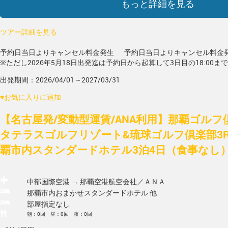
もっと詳細を見る
ツアー詳細を見る
予約日当日よりキャンセル料金発生
予約日当日よりキャンセル料金
※ただし2026年5月18日出発迄は予約日から起算して3日目の18:00ま
出発期間：2026/04/01～2027/03/31
♥
お気に入りに追加
【名古屋発/変動型運賃/ANA利用】那覇ゴルフ
タテラスゴルフリゾート&琉球ゴルフ倶楽部3R
覇市内スタンダードホテル3泊4日（食事なし
中部国際空港 → 那覇空港
航空会社／ＡＮＡ
那覇市内おまかせスタンダードホテル 他
部屋指定なし
朝：0回 昼：0回 夜：0回