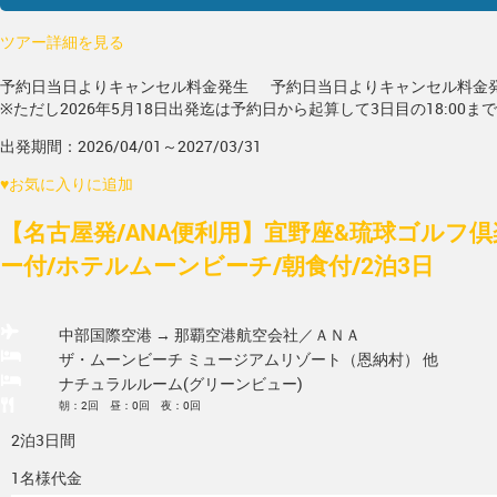
ツアー詳細を見る
予約日当日よりキャンセル料金発生
予約日当日よりキャンセル料金
※ただし2026年5月18日出発迄は予約日から起算して3日目の18:00ま
出発期間：2026/04/01～2027/03/31
♥
お気に入りに追加
【名古屋発/ANA便利用】宜野座&琉球ゴルフ倶
ー付/ホテルムーンビーチ/朝食付/2泊3日
中部国際空港 → 那覇空港
航空会社／ＡＮＡ
ザ・ムーンビーチ ミュージアムリゾート（恩納村） 他
ナチュラルルーム(グリーンビュー)
朝：2回 昼：0回 夜：0回
2泊3日間
1名様代金