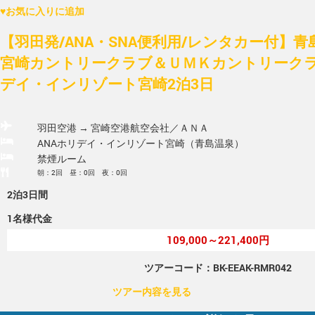
♥
お気に入りに追加
【羽田発/ANA・SNA便利用/レンタカー付】
宮崎カントリークラブ＆ＵＭＫカントリークラブ
デイ・インリゾート宮崎2泊3日
羽田空港 → 宮崎空港
航空会社／ＡＮＡ
ANAホリデイ・インリゾート宮崎（青島温泉）
禁煙ルーム
朝：2回 昼：0回 夜：0回
2泊3日間
1名様代金
109,000～221,400円
ツアーコード：BK-EEAK-RMR042
ツアー内容を見る