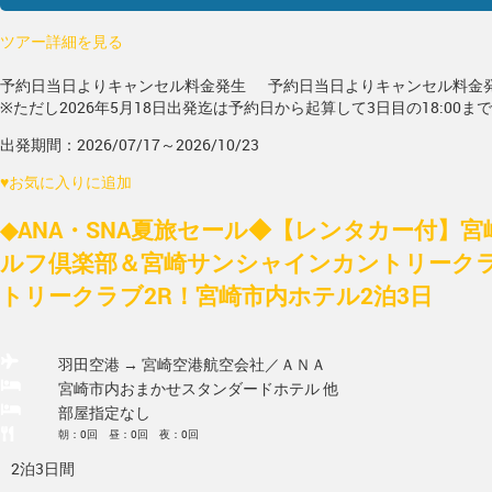
ツアー詳細を見る
予約日当日よりキャンセル料金発生
予約日当日よりキャンセル料金
※ただし2026年5月18日出発迄は予約日から起算して3日目の18:00ま
出発期間：2026/07/17～2026/10/23
♥
お気に入りに追加
◆ANA・SNA夏旅セール◆【レンタカー付】
ルフ倶楽部＆宮崎サンシャインカントリーク
トリークラブ2R！宮崎市内ホテル2泊3日
羽田空港 → 宮崎空港
航空会社／ＡＮＡ
宮崎市内おまかせスタンダードホテル 他
部屋指定なし
朝：0回 昼：0回 夜：0回
2泊3日間