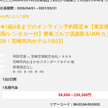
出発期間：2026/04/01～2027/03/31
♥
お気に入りに追加
★1組4名までのオンライン予約限定★【東京発/
用/レンタカー付】青島ゴルフ倶楽部＆UMK
2R！宮崎市内ホテル1泊2日
羽田空港 → 宮崎空港
航空会社／ＡＮＡ
宮崎市内おまかせスタンダードホテル 他
部屋指定なし
朝：0回 昼：0回 夜：0回
1泊2日間
1名様代金
58,600～230,300円
ツアーコード：BK-ECAK-RSSX02