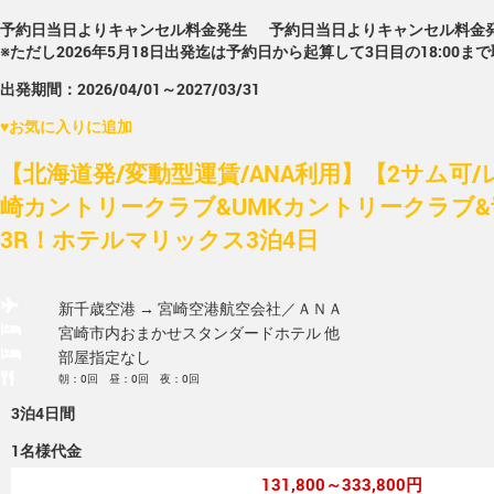
予約日当日よりキャンセル料金発生
予約日当日よりキャンセル料金
※ただし2026年5月18日出発迄は予約日から起算して3日目の18:00ま
出発期間：2026/04/01～2027/03/31
♥
お気に入りに追加
【北海道発/変動型運賃/ANA利用】【2サム可
崎カントリークラブ&UMKカントリークラブ
3R！ホテルマリックス3泊4日
新千歳空港 → 宮崎空港
航空会社／ＡＮＡ
宮崎市内おまかせスタンダードホテル 他
部屋指定なし
朝：0回 昼：0回 夜：0回
3泊4日間
1名様代金
131,800～333,800円