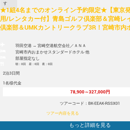
す
★1組4名までのオンライン予約限定★【東京発/
用/レンタカー付】青島ゴルフ倶楽部＆宮崎レ
倶楽部＆UMKカントリークラブ3R！宮崎市内
羽田空港 → 宮崎空港
航空会社／ＡＮＡ
宮崎市内おまかせスタンダードホテル 他
部屋指定なし
朝：0回 昼：0回 夜：0回
2泊3日間
1名様代金
78,900～327,000円
ツアーコード：BK-EEAK-RSSX01
ツアー内容を見る
もっと詳細を見る