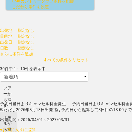
UMKカントリークラブ
条件を削除
こだわり条件を設定
出発地
指定なし
目的地
指定なし
出発日
指定なし
日数
指定なし
さらに条件を追加
すべての条件をリセット
30件中 1～10件を表示中
ツア
ーか
ら探
予約日当日よりキャンセル料金発生
予約日当日よりキャンセル料金
す
※ただし2026年5月18日出発迄は予約日から起算して3日目の18:00ま
ホテ
出発期間：2026/04/01～2027/03/31
ルか
ら探
♥
お気に入りに追加