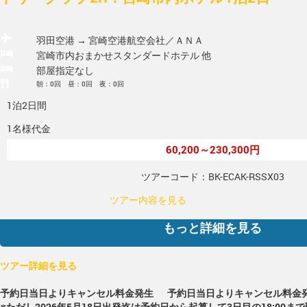
羽田空港 → 宮崎空港
航空会社／ＡＮＡ
宮崎市内おまかせスタンダードホテル 他
部屋指定なし
朝：0回 昼：0回 夜：0回
1泊2日間
1名様代金
60,200～230,300円
ツアーコード：BK-ECAK-RSSX03
ツアー内容を見る
もっと詳細を見る
ツアー詳細を見る
予約日当日よりキャンセル料金発生
予約日当日よりキャンセル料金
※ただし2026年5月18日出発迄は予約日から起算して3日目の18:00ま