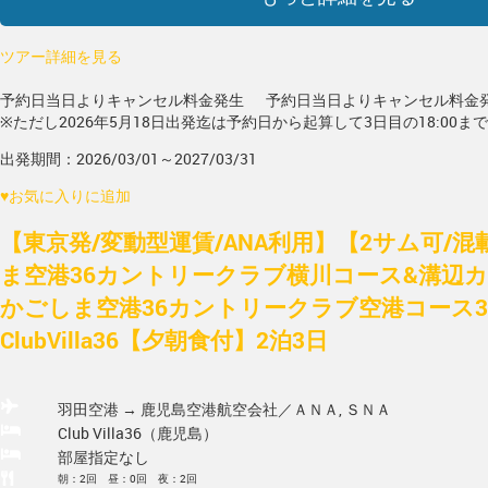
ツアー詳細を見る
予約日当日よりキャンセル料金発生
予約日当日よりキャンセル料金
※ただし2026年5月18日出発迄は予約日から起算して3日目の18:00ま
出発期間：2026/03/01～2027/03/31
♥
お気に入りに追加
【東京発/変動型運賃/ANA利用】【2サム可/
ま空港36カントリークラブ横川コース&溝辺
かごしま空港36カントリークラブ空港コース3
ClubVilla36【夕朝食付】2泊3日
羽田空港 → 鹿児島空港
航空会社／ＡＮＡ, ＳＮＡ
Club Villa36（鹿児島）
部屋指定なし
朝：2回 昼：0回 夜：2回