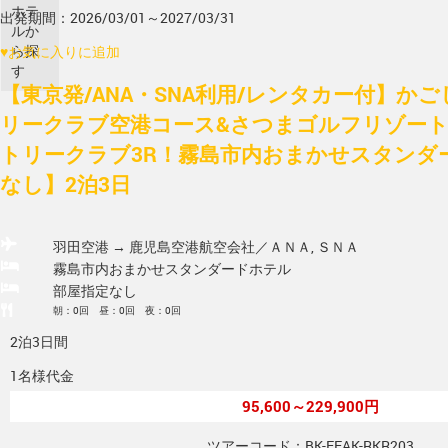
ホテ
出発期間：2026/03/01～2027/03/31
ルか
ら探
♥
お気に入りに追加
す
【東京発/ANA・SNA利用/レンタカー付】かご
リークラブ空港コース&さつまゴルフリゾート
トリークラブ3R！霧島市内おまかせスタンダ
なし】2泊3日
羽田空港 → 鹿児島空港
航空会社／ＡＮＡ, ＳＮＡ
霧島市内おまかせスタンダードホテル
部屋指定なし
朝：0回 昼：0回 夜：0回
2泊3日間
1名様代金
95,600～229,900円
ツアーコード：BK-EEAK-RKR203