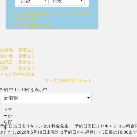
かごしま空港36カントリークラブ(空港ｺｰ
ｽ)
条件を削除
こだわり条件を設定
出発地
指定なし
目的地
指定なし
出発日
指定なし
日数
指定なし
さらに条件を追加
すべての条件をリセット
29件中 1～10件を表示中
ツア
ーか
ら探
予約日当日よりキャンセル料金発生
予約日当日よりキャンセル料金
す
※ただし2026年5月18日出発迄は予約日から起算して3日目の18:00ま