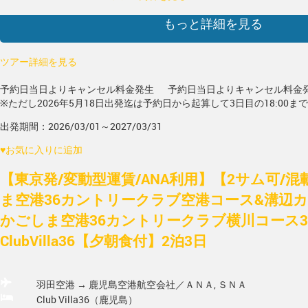
もっと詳細を見る
ツアー詳細を見る
予約日当日よりキャンセル料金発生
予約日当日よりキャンセル料金
※ただし2026年5月18日出発迄は予約日から起算して3日目の18:00ま
出発期間：2026/03/01～2027/03/31
♥
お気に入りに追加
【東京発/変動型運賃/ANA利用】【2サム可/
ま空港36カントリークラブ空港コース&溝辺
かごしま空港36カントリークラブ横川コース3
ClubVilla36【夕朝食付】2泊3日
羽田空港 → 鹿児島空港
航空会社／ＡＮＡ, ＳＮＡ
Club Villa36（鹿児島）