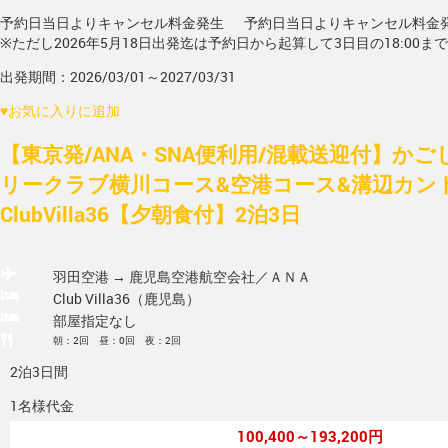
予約日当日よりキャンセル料金発生
予約日当日よりキャンセル料金
※ただし2026年5月18日出発迄は予約日から起算して3日目の18:00ま
出発期間：2026/03/01～2027/03/31
♥
お気に入りに追加
【東京発/ANA・SNA便利用/混載送迎付】かご
リークラブ横川コース&空港コース&溝辺カン
ClubVilla36【夕朝食付】2泊3日
羽田空港 → 鹿児島空港
航空会社／ＡＮＡ
Club Villa36（鹿児島）
部屋指定なし
朝：2回 昼：0回 夜：2回
2泊3日間
1名様代金
100,400～193,200円