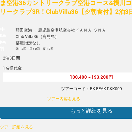
ま空港36カントリークラブ空港コース&横川
リークラブ3R！ClubVilla36【夕朝食付】2泊3
羽田空港 → 鹿児島空港
航空会社／ＡＮＡ, ＳＮＡ
Club Villa36（鹿児島）
部屋指定なし
朝：2回 昼：0回 夜：2回
2泊3日間
1名様代金
100,400～193,200円
ツアーコード：BK-EEAK-RKK009
ツアー内容を見る
もっと詳細を見る
ツアー詳細を見る