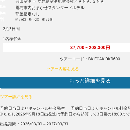
羽田空港 → 鹿児島空港
航空会社／ＡＮＡ, ＳＮＡ
霧島市内おまかせスタンダードホテル
部屋指定なし
朝：0回 昼：0回 夜：0回
2泊3日間
1名様代金
87,700～208,300円
ツアーコード：BK-ECAK-RKR609
ツアー内容を見る
もっと詳細を見る
ツアー詳細を見る
予約日当日よりキャンセル料金発生
予約日当日よりキャンセル料金
※ただし2026年5月18日出発迄は予約日から起算して3日目の18:00ま
出発期間：2026/03/01～2027/03/31