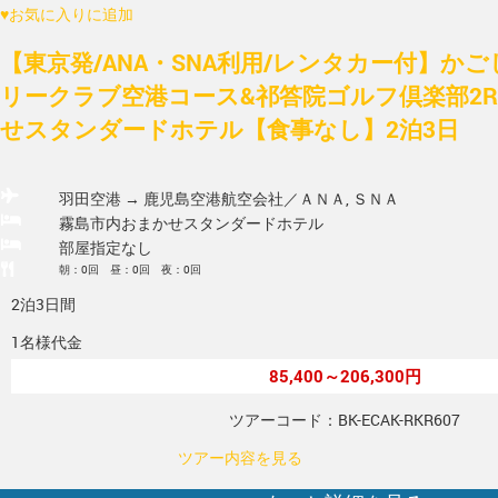
♥
お気に入りに追加
【東京発/ANA・SNA利用/レンタカー付】かご
リークラブ空港コース&祁答院ゴルフ倶楽部2
せスタンダードホテル【食事なし】2泊3日
羽田空港 → 鹿児島空港
航空会社／ＡＮＡ, ＳＮＡ
霧島市内おまかせスタンダードホテル
部屋指定なし
朝：0回 昼：0回 夜：0回
2泊3日間
1名様代金
85,400～206,300円
ツアーコード：BK-ECAK-RKR607
ツアー内容を見る