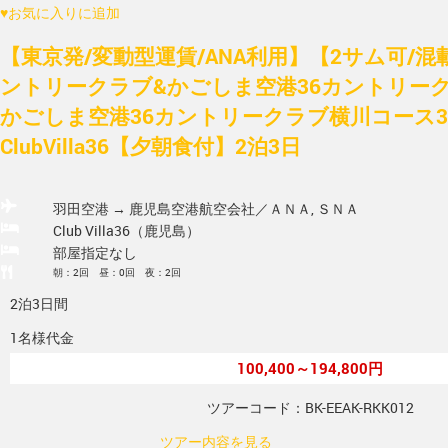
♥
お気に入りに追加
【東京発/変動型運賃/ANA利用】【2サム可/
ントリークラブ&かごしま空港36カントリー
かごしま空港36カントリークラブ横川コース3
ClubVilla36【夕朝食付】2泊3日
羽田空港 → 鹿児島空港
航空会社／ＡＮＡ, ＳＮＡ
Club Villa36（鹿児島）
部屋指定なし
朝：2回 昼：0回 夜：2回
2泊3日間
1名様代金
100,400～194,800円
ツアーコード：BK-EEAK-RKK012
ツアー内容を見る