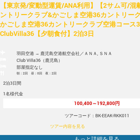
【東京発/変動型運賃/ANA利用】【2サム可/
ントリークラブ&かごしま空港36カントリー
かごしま空港36カントリークラブ空港コース3
ClubVilla36【夕朝食付】2泊3日
羽田空港 → 鹿児島空港
航空会社／ＡＮＡ, ＳＮＡ
Club Villa36（鹿児島）
部屋指定なし
朝：2回 昼：0回 夜：2回
2泊3日間
1名様代金
100,400～192,800円
ツアーコード：BK-EEAK-RKK011
ツアー内容を見る
もっと詳細を見る