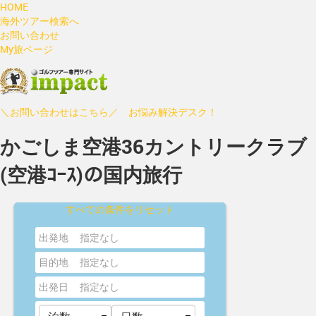
HOME
海外ツアー検索へ
お問い合わせ
My旅ページ
＼お問い合わせはこちら／ お悩み解決デスク！
かごしま空港36カントリークラブ
(空港ｺｰｽ)の国内旅行
すべての条件をリセット
出発地
指定なし
目的地
指定なし
出発日
指定なし