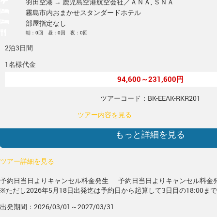
羽田空港 → 鹿児島空港
航空会社／ＡＮＡ, ＳＮＡ
霧島市内おまかせスタンダードホテル
部屋指定なし
朝：0回 昼：0回 夜：0回
2泊3日間
1名様代金
94,600～231,600円
ツアーコード：BK-EEAK-RKR201
ツアー内容を見る
もっと詳細を見る
ツアー詳細を見る
予約日当日よりキャンセル料金発生
予約日当日よりキャンセル料金
※ただし2026年5月18日出発迄は予約日から起算して3日目の18:00ま
出発期間：2026/03/01～2027/03/31