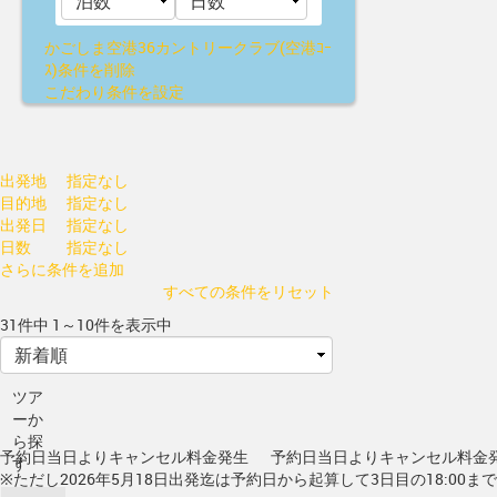
かごしま空港36カントリークラブ(空港ｺｰ
ｽ)
条件を削除
こだわり条件を設定
出発地
指定なし
目的地
指定なし
出発日
指定なし
日数
指定なし
さらに条件を追加
すべての条件をリセット
31件中 1～10件を表示中
ツア
ーか
ら探
予約日当日よりキャンセル料金発生
予約日当日よりキャンセル料金
す
※ただし2026年5月18日出発迄は予約日から起算して3日目の18:00ま