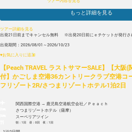
ツアー内容を見る
もっと詳細を見る
ツアー詳細を見る
出発21日前までキャンセル無料
※出発20日前にｅチケットが発行さ
出発期間：2026/08/01～2026/10/23
♥
お気に入りに追加
【Peach TRAVEL ラストサマーSALE】【大阪
付】かごしま空港36カントリークラブ空港コ
フリゾート2R/さつまリゾートホテル1泊2日
関西国際空港 → 鹿児島空港
航空会社／Ｐｅａｃｈ
さつまリゾートホテル（薩摩）
スーペリアツイン
朝：1回 昼：0回 夜：1回
1泊2日間