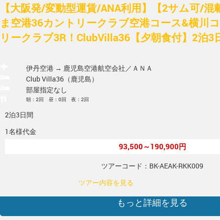
【大阪発/変動型運賃/ANA利用】【2サム可/
ま空港36カントリークラブ空港コース&横川
リークラブ3R！ClubVilla36【夕朝食付】2泊3
伊丹空港 → 鹿児島空港
航空会社／ＡＮＡ
Club Villa36（鹿児島）
部屋指定なし
朝：2回 昼：0回 夜：2回
2泊3日間
1名様代金
93,500～190,900円
ツアーコード：BK-AEAK-RKK009
ツアー内容を見る
もっと詳細を見る