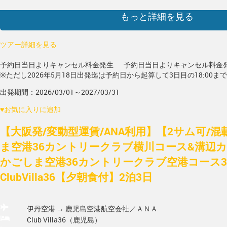
もっと詳細を見る
ツアー詳細を見る
予約日当日よりキャンセル料金発生
予約日当日よりキャンセル料金
※ただし2026年5月18日出発迄は予約日から起算して3日目の18:00ま
出発期間：2026/03/01～2027/03/31
♥
お気に入りに追加
【大阪発/変動型運賃/ANA利用】【2サム可/
ま空港36カントリークラブ横川コース&溝辺
かごしま空港36カントリークラブ空港コース3
ClubVilla36【夕朝食付】2泊3日
伊丹空港 → 鹿児島空港
航空会社／ＡＮＡ
Club Villa36（鹿児島）