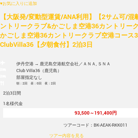
♥
お気に入りに追加
【大阪発/変動型運賃/ANA利用】【2サム可/
ントリークラブ&かごしま空港36カントリー
かごしま空港36カントリークラブ空港コース3
ClubVilla36【夕朝食付】2泊3日
伊丹空港 → 鹿児島空港
航空会社／ＡＮＡ, ＳＮＡ
Club Villa36（鹿児島）
部屋指定なし
朝：2回 昼：0回 夜：2回
2泊3日間
1名様代金
93,500～191,400円
ツアーコード：BK-AEAK-RKK011
ツアー内容を見る