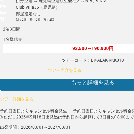
伊丹空港 → 鹿児島空港
航空会社／ＡＮＡ, ＳＮＡ
Club Villa36（鹿児島）
部屋指定なし
朝：2回 昼：0回 夜：2回
2泊3日間
1名様代金
93,500～190,900円
ツアーコード：BK-AEAK-RKK010
ツアー内容を見る
もっと詳細を見る
ツアー詳細を見る
予約日当日よりキャンセル料金発生
予約日当日よりキャンセル料金
※ただし2026年5月18日出発迄は予約日から起算して3日目の18:00ま
出発期間：2026/03/01～2027/03/31