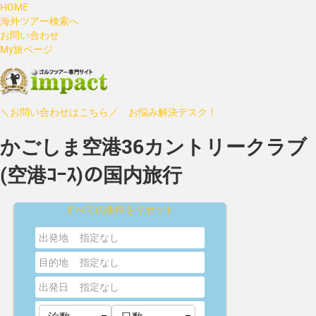
HOME
海外ツアー検索へ
お問い合わせ
My旅ページ
＼お問い合わせはこちら／ お悩み解決デスク！
かごしま空港36カントリークラブ
(空港ｺｰｽ)の国内旅行
すべての条件をリセット
出発地
指定なし
目的地
指定なし
出発日
指定なし