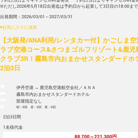
※ただし2026年5月18日出発迄は予約日から起算して3日目の18:00ま
出発期間：2026/03/01～2027/03/31
♥
お気に入りに追加
【大阪発/ANA利用/レンタカー付】かごしま空
ラブ空港コース&さつまゴルフリゾート&鹿児
クラブ3R！霧島市内おまかせスタンダードホ
2泊3日
伊丹空港 → 鹿児島空港
航空会社／ＡＮＡ
霧島市内おまかせスタンダードホテル
部屋指定なし
朝：0回 昼：0回 夜：0回
2泊3日間
1名様代金
88,700～221,300円