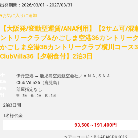
出発期間：2026/03/01～2027/03/31
♥
お気に入りに追加
【大阪発/変動型運賃/ANA利用】【2サム可/
ントリークラブ&かごしま空港36カントリー
かごしま空港36カントリークラブ横川コース3
ClubVilla36【夕朝食付】2泊3日
伊丹空港 → 鹿児島空港
航空会社／ＡＮＡ, ＳＮＡ
Club Villa36（鹿児島）
部屋指定なし
朝：2回 昼：0回 夜：2回
2泊3日間
1名様代金
93,500～191,400円
ツアーコード：BK-AEAK-RKK012