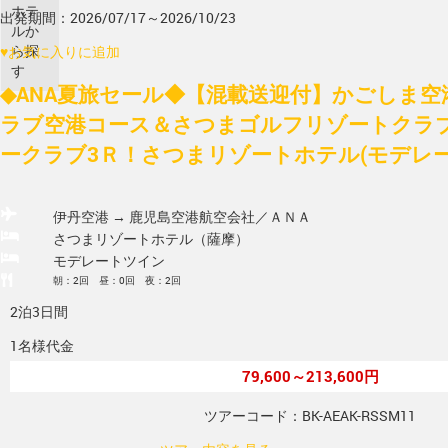
ホテ
出発期間：2026/07/17～2026/10/23
ルか
ら探
♥
お気に入りに追加
す
◆ANA夏旅セール◆【混載送迎付】かごしま空
ラブ空港コース＆さつまゴルフリゾートクラ
ークラブ3Ｒ！さつまリゾートホテル(モデレー
伊丹空港 → 鹿児島空港
航空会社／ＡＮＡ
さつまリゾートホテル（薩摩）
モデレートツイン
朝：2回 昼：0回 夜：2回
2泊3日間
1名様代金
79,600～213,600円
ツアーコード：BK-AEAK-RSSM11