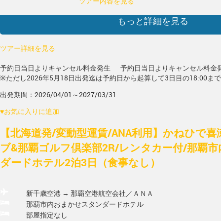
ツアー内容を見る
もっと詳細を見る
ツアー詳細を見る
予約日当日よりキャンセル料金発生
予約日当日よりキャンセル料金
※ただし2026年5月18日出発迄は予約日から起算して3日目の18:00ま
出発期間：2026/04/01～2027/03/31
♥
お気に入りに追加
【北海道発/変動型運賃/ANA利用】かねひで
ブ&那覇ゴルフ倶楽部2R/レンタカー付/那覇
ダードホテル2泊3日（食事なし）
新千歳空港 → 那覇空港
航空会社／ＡＮＡ
那覇市内おまかせスタンダードホテル
部屋指定なし