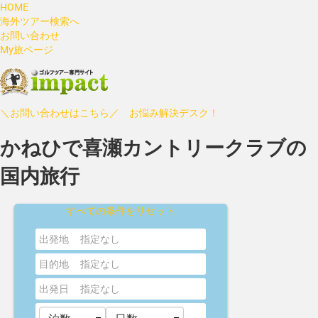
HOME
海外ツアー検索へ
お問い合わせ
My旅ページ
＼お問い合わせはこちら／ お悩み解決デスク！
かねひで喜瀬カントリークラブの
国内旅行
すべての条件をリセット
出発地
指定なし
目的地
指定なし
出発日
指定なし