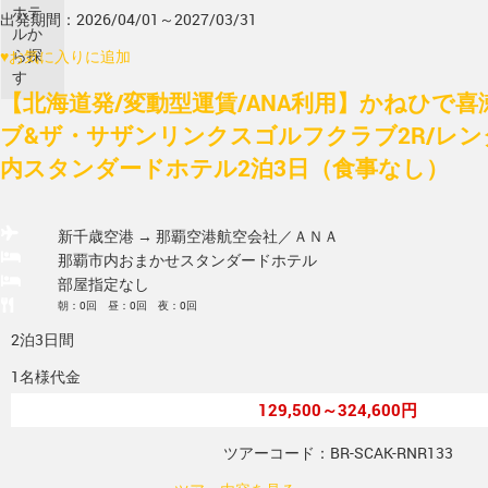
ホテ
出発期間：2026/04/01～2027/03/31
ルか
ら探
♥
お気に入りに追加
す
【北海道発/変動型運賃/ANA利用】かねひで
ブ&ザ・サザンリンクスゴルフクラブ2R/レン
内スタンダードホテル2泊3日（食事なし）
新千歳空港 → 那覇空港
航空会社／ＡＮＡ
那覇市内おまかせスタンダードホテル
部屋指定なし
朝：0回 昼：0回 夜：0回
2泊3日間
1名様代金
129,500～324,600円
ツアーコード：BR-SCAK-RNR133