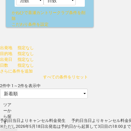
かねひで喜瀬カントリークラブ
条件を削
除
こだわり条件を設定
出発地
指定なし
目的地
指定なし
出発日
指定なし
日数
指定なし
さらに条件を追加
すべての条件をリセット
2件中 1～2件を表示中
ツア
ーか
ら探
予約日当日よりキャンセル料金発生
予約日当日よりキャンセル料金
す
※ただし2026年5月18日出発迄は予約日から起算して3日目の18:00ま