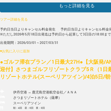
もっと詳細を見る
ツアー詳細を見る
予約日当日よりキャンセル料金発生
予約日当日よりキャンセル料金
※ただし2026年5月18日出発迄は予約日から起算して3日目の18:00ま
出発期間：2026/03/01～2027/03/31
♥
お気に入りに追加
●ゴルフ滞在プラン／1日最大27H●【大阪発/A
迎付】さつまゴルフリゾートクラブ5Ｒ（1日最
リゾートホテル(スーペリアツイン)/4泊5日/
伊丹空港 → 鹿児島空港
航空会社／ＡＮＡ
さつまリゾートホテル（薩摩）
スーペリアツイン
朝：4回 昼：0回 夜：0回