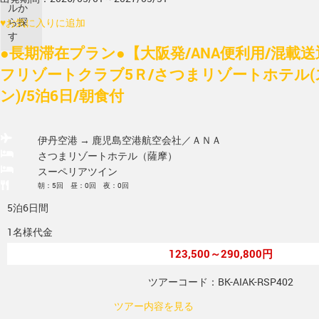
ルか
ら探
♥
お気に入りに追加
す
●長期滞在プラン●【大阪発/ANA便利用/混載
フリゾートクラブ5Ｒ/さつまリゾートホテル
ン)/5泊6日/朝食付
伊丹空港 → 鹿児島空港
航空会社／ＡＮＡ
さつまリゾートホテル（薩摩）
スーペリアツイン
朝：5回 昼：0回 夜：0回
5泊6日間
1名様代金
123,500～290,800円
ツアーコード：BK-AIAK-RSP402
ツアー内容を見る