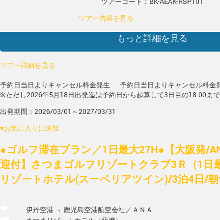
ツアーコード：BK-AEAK-RSP101
ツアー内容を見る
もっと詳細を見る
ツアー詳細を見る
予約日当日よりキャンセル料金発生
予約日当日よりキャンセル料金
※ただし2026年5月18日出発迄は予約日から起算して3日目の18:00ま
出発期間：2026/03/01～2027/03/31
♥
お気に入りに追加
●ゴルフ滞在プラン／1日最大27H●【大阪発/A
迎付】さつまゴルフリゾートクラブ3Ｒ（1日最
リゾートホテル(スーペリアツイン)/3泊4日/
伊丹空港 → 鹿児島空港
航空会社／ＡＮＡ