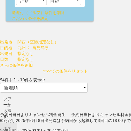
送迎付（ゴルフ）
条件を削除
こだわり条件を設定
出発地
関西（空港指定なし）
目的地
九州 〉 鹿児島県
出発日
指定なし
日数
指定なし
さらに条件を追加
すべての条件をリセット
54件中 1～10件を表示中
ツア
ーか
ら探
予約日当日よりキャンセル料金発生
予約日当日よりキャンセル料金
す
※ただし2026年5月18日出発迄は予約日から起算して3日目の18:00ま
ホテ
出発期間：2026/03/01～2027/03/31