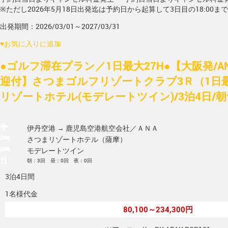
※ただし2026年5月18日出発迄は予約日から起算して3日目の18:00ま
出発期間：2026/03/01～2027/03/31
♥
お気に入りに追加
●ゴルフ滞在プラン／1日最大27H●【大阪発/A
迎付】さつまゴルフリゾートクラブ3Ｒ（1日最
リゾートホテル(モデレートツイン)/3泊4日/
伊丹空港 → 鹿児島空港
航空会社／ＡＮＡ
さつまリゾートホテル（薩摩）
モデレートツイン
朝：3回 昼：0回 夜：0回
3泊4日間
1名様代金
80,100～234,300円