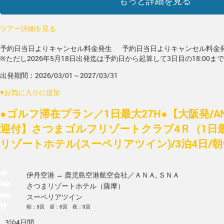
もっと詳細を見る
ツアー詳細を見る
予約日当日よりキャンセル料金発生
予約日当日よりキャンセル料金
※ただし2026年5月18日出発迄は予約日から起算して3日目の18:00ま
出発期間：2026/03/01～2027/03/31
♥
お気に入りに追加
●ゴルフ滞在プラン／1日最大27H●【大阪発/A
迎付】さつまゴルフリゾートクラブ4Ｒ（1日最
リゾートホテル(スーペリアツイン)/3泊4日/
伊丹空港 → 鹿児島空港
航空会社／ＡＮＡ, ＳＮＡ
さつまリゾートホテル（薩摩）
スーペリアツイン
朝：3回 昼：0回 夜：0回
3泊4日間