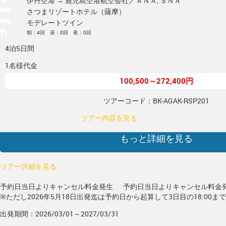
伊丹空港 → 鹿児島空港
航空会社／ＡＮＡ, ＳＮＡ
さつまリゾートホテル（薩摩）
モデレートツイン
朝：4回 昼：0回 夜：0回
4泊5日間
1名様代金
100,500～272,400円
ツアーコード：BK-AGAK-RSP201
ツアー内容を見る
もっと詳細を見る
ツアー詳細を見る
予約日当日よりキャンセル料金発生
予約日当日よりキャンセル料金
※ただし2026年5月18日出発迄は予約日から起算して3日目の18:00ま
出発期間：2026/03/01～2027/03/31