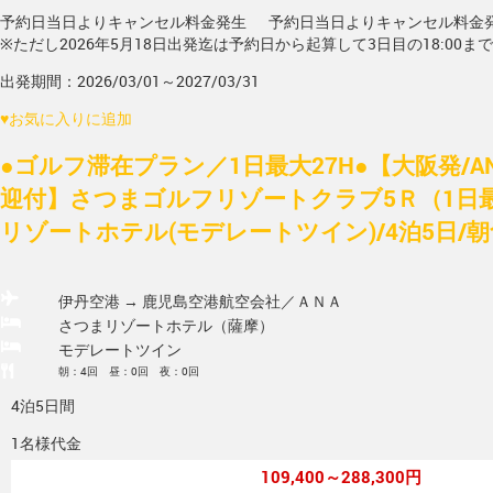
予約日当日よりキャンセル料金発生
予約日当日よりキャンセル料金
※ただし2026年5月18日出発迄は予約日から起算して3日目の18:00ま
出発期間：2026/03/01～2027/03/31
♥
お気に入りに追加
●ゴルフ滞在プラン／1日最大27H●【大阪発/A
迎付】さつまゴルフリゾートクラブ5Ｒ（1日最
リゾートホテル(モデレートツイン)/4泊5日/
伊丹空港 → 鹿児島空港
航空会社／ＡＮＡ
さつまリゾートホテル（薩摩）
モデレートツイン
朝：4回 昼：0回 夜：0回
4泊5日間
1名様代金
109,400～288,300円