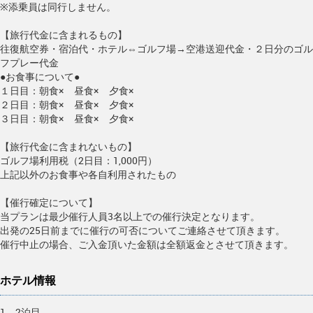
※添乗員は同行しません。
【旅行代金に含まれるもの】
往復航空券・宿泊代・ホテル⇔ゴルフ場→空港送迎代金・２日分のゴル
フプレー代金
●お食事について●
１日目：朝食× 昼食× 夕食×
２日目：朝食× 昼食× 夕食×
３日目：朝食× 昼食× 夕食×
【旅行代金に含まれないもの】
ゴルフ場利用税（2日目：1,000円）
上記以外のお食事や各自利用されたもの
【催行確定について】
当プランは最少催行人員3名以上での催行決定となります。
出発の25日前までに催行の可否についてご連絡させて頂きます。
催行中止の場合、ご入金頂いた金額は全額返金とさせて頂きます。
ホテル情報
1、2泊目