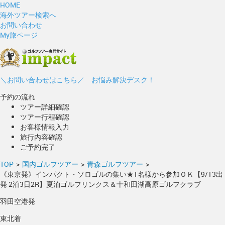
HOME
海外ツアー検索へ
お問い合わせ
My旅ページ
＼お問い合わせはこちら／ お悩み解決デスク！
予約の流れ
ツアー詳細確認
ツアー行程確認
お客様情報入力
旅行内容確認
ご予約完了
TOP
>
国内ゴルフツアー
>
青森ゴルフツアー
>
《東京発》インパクト・ソロゴルの集い★1名様から参加ＯＫ【9/13出
発 2泊3日2R】夏泊ゴルフリンクス＆十和田湖高原ゴルフクラブ
羽田空港発
東北着