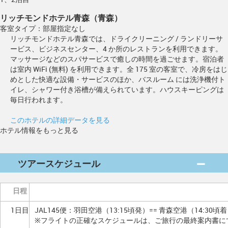
リッチモンドホテル青森（青森）
客室タイプ：部屋指定なし
リッチモンドホテル青森では、ドライクリーニング / ランドリーサ
ービス、ビジネスセンター、4 か所のレストランを利用できます。
マッサージなどのスパサービスで癒しの時間を過ごせます。宿泊者
は室内 WiFi (無料) を利用できます。全 175 室の客室で、冷房をはじ
めとした快適な設備・サービスのほか、バスルーム には洗浄機付ト
イレ、シャワー付き浴槽が備えられています。ハウスキーピングは
毎日行われます。
このホテルの詳細データを見る
ホテル情報をもっと見る
ツアースケジュール
日程
1日目
JAL145便：羽田空港（13:15頃発）== 青森空港（14:30頃
※フライトの正確なスケジュールは、ご旅行の最終案内書に