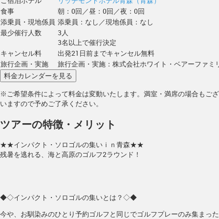
ご宿泊ホテル
リッチモンドホテル青森（青森）
食事
朝：0回／昼：0回／夜：0回
添乗員・現地係員
添乗員：なし／現地係員：なし
最少催行人数
3人
3名以上で催行決定
キャンセル料
出発21日前までキャンセル無料
旅行企画・実施
旅行企画・実施：株式会社ホワイト・ベアーファミ
※ご希望条件によって料金は変動いたします。満室・満席の場合もござ
いますので予めご了承ください。
ツアーの特徴・メリット
★★インパクト・ソロゴルの集いｉｎ青森★★
残暑を逃れる、海と高原のゴルフ2ラウンド！
◆◇インパクト・ソロゴルの集いとは？◇◆
今や、お馴染みのひとり予約ゴルフと同じでゴルフプレーのみ集まった