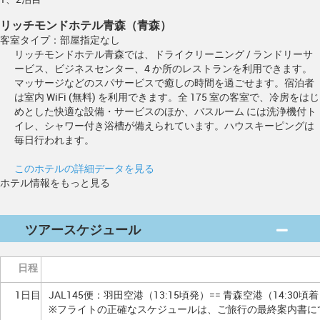
リッチモンドホテル青森（青森）
客室タイプ：部屋指定なし
リッチモンドホテル青森では、ドライクリーニング / ランドリーサ
ービス、ビジネスセンター、4 か所のレストランを利用できます。
マッサージなどのスパサービスで癒しの時間を過ごせます。宿泊者
は室内 WiFi (無料) を利用できます。全 175 室の客室で、冷房をはじ
めとした快適な設備・サービスのほか、バスルーム には洗浄機付ト
イレ、シャワー付き浴槽が備えられています。ハウスキーピングは
毎日行われます。
このホテルの詳細データを見る
ホテル情報をもっと見る
ツアースケジュール
日程
1日目
JAL145便：羽田空港（13:15頃発）== 青森空港（14:30頃
※フライトの正確なスケジュールは、ご旅行の最終案内書に