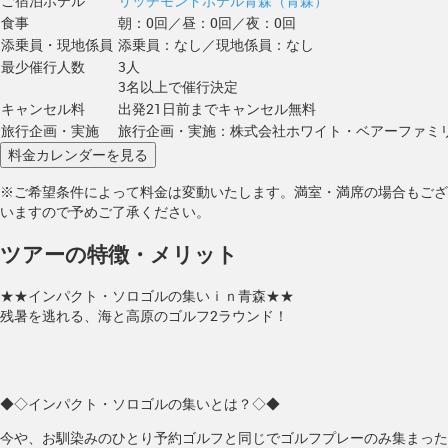
ご宿泊ホテル
リッチモンドホテル青森（青森）
食事
朝：0回／昼：0回／夜：0回
添乗員・現地係員
添乗員：なし／現地係員：なし
最少催行人数
3人
3名以上で催行決定
キャンセル料
出発21日前までキャンセル無料
旅行企画・実施
旅行企画・実施：株式会社ホワイト・ベアーファミ
※ご希望条件によって料金は変動いたします。満室・満席の場合もござ
いますので予めご了承ください。
ツアーの特徴・メリット
★★インパクト・ソロゴルの集いｉｎ青森★★
残暑を逃れる、海と高原のゴルフ2ラウンド！
◆◇インパクト・ソロゴルの集いとは？◇◆
今や、お馴染みのひとり予約ゴルフと同じでゴルフプレーのみ集まった