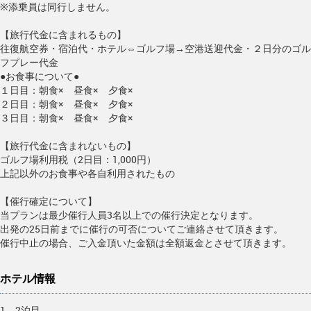
※添乗員は同行しません。
【旅行代金に含まれるもの】
往復航空券・宿泊代・ホテル⇔ゴルフ場→空港送迎代金・２日分のゴル
フプレー代金
●お食事について●
１日目：朝食× 昼食× 夕食×
２日目：朝食× 昼食× 夕食×
３日目：朝食× 昼食× 夕食×
【旅行代金に含まれないもの】
ゴルフ場利用税（2日目：1,000円）
上記以外のお食事や各自利用されたもの
【催行確定について】
当プランは最少催行人員3名以上での催行決定となります。
出発の25日前までに催行の可否についてご連絡させて頂きます。
催行中止の場合、ご入金頂いた金額は全額返金とさせて頂きます。
ホテル情報
1、2泊目