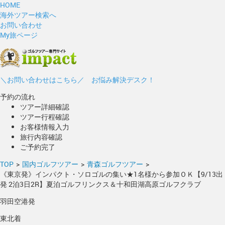
HOME
海外ツアー検索へ
お問い合わせ
My旅ページ
＼お問い合わせはこちら／ お悩み解決デスク！
予約の流れ
ツアー詳細確認
ツアー行程確認
お客様情報入力
旅行内容確認
ご予約完了
TOP
>
国内ゴルフツアー
>
青森ゴルフツアー
>
《東京発》インパクト・ソロゴルの集い★1名様から参加ＯＫ【9/13出
発 2泊3日2R】夏泊ゴルフリンクス＆十和田湖高原ゴルフクラブ
羽田空港発
東北着