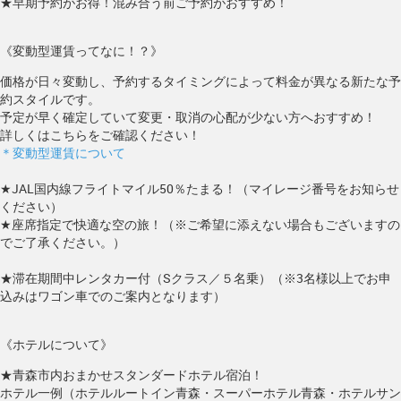
★早期予約がお得！混み合う前ご予約がおすすめ！
《変動型運賃ってなに！？》
価格が日々変動し、予約するタイミングによって料金が異なる新たな予
約スタイルです。
予定が早く確定していて変更・取消の心配が少ない方へおすすめ！
詳しくはこちらをご確認ください！
＊変動型運賃について
★JAL国内線フライトマイル50％たまる！（マイレージ番号をお知らせ
ください）
★座席指定で快適な空の旅！（※ご希望に添えない場合もございますの
でご了承ください。）
★滞在期間中レンタカー付（Sクラス／５名乗）（※3名様以上でお申
込みはワゴン車でのご案内となります）
《ホテルについて》
★青森市内おまかせスタンダードホテル宿泊！
ホテル一例（ホテルルートイン青森・スーパーホテル青森・ホテルサン