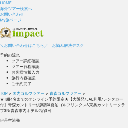
HOME
海外ツアー検索へ
お問い合わせ
My旅ページ
＼お問い合わせはこちら／ お悩み解決デスク！
予約の流れ
ツアー詳細確認
ツアー行程確認
お客様情報入力
旅行内容確認
ご予約完了
TOP
>
国内ゴルフツアー
>
青森ゴルフツアー
>
★1組4名までのオンライン予約限定★【大阪発/JAL利用/レンタカー
付】青森カントリー倶楽部&夏泊ゴルフリンクス&東奥カントリークラ
ブ3R/青森市内ホテル2泊3日
伊丹空港発