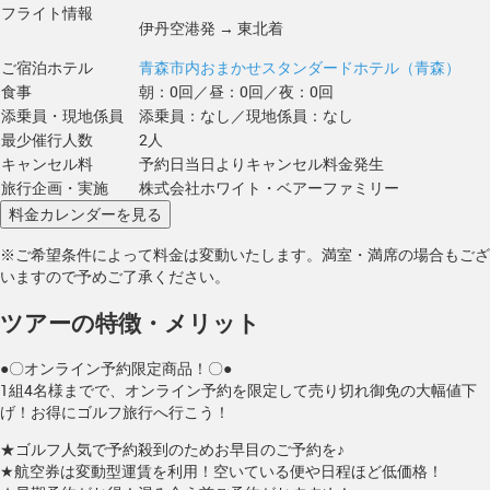
フライト情報
伊丹空港発 → 東北着
ご宿泊ホテル
青森市内おまかせスタンダードホテル（青森）
食事
朝：0回／昼：0回／夜：0回
添乗員・現地係員
添乗員：なし／現地係員：なし
最少催行人数
2人
キャンセル料
予約日当日よりキャンセル料金発生
旅行企画・実施
株式会社ホワイト・ベアーファミリー
※ご希望条件によって料金は変動いたします。満室・満席の場合もござ
いますので予めご了承ください。
ツアーの特徴・メリット
●〇オンライン予約限定商品！〇●
1組4名様までで、オンライン予約を限定して売り切れ御免の大幅値下
げ！お得にゴルフ旅行へ行こう！
★ゴルフ人気で予約殺到のためお早目のご予約を♪
★航空券は変動型運賃を利用！空いている便や日程ほど低価格！