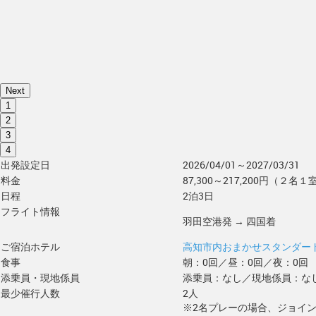
Next
1
2
3
4
出発設定日
2026/04/01～2027/03/31
料金
87,300～217,200円（２名１
日程
2泊3日
フライト情報
羽田空港発 → 四国着
ご宿泊ホテル
高知市内おまかせスタンダー
食事
朝：0回／昼：0回／夜：0回
添乗員・現地係員
添乗員：なし／現地係員：な
最少催行人数
2人
※2名プレーの場合、ジョイ