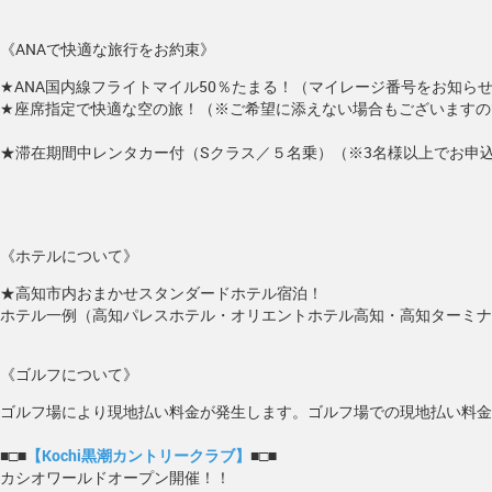
《ANAで快適な旅行をお約束》
★ANA国内線フライトマイル50％たまる！（マイレージ番号をお知ら
★座席指定で快適な空の旅！（※ご希望に添えない場合もございますの
★滞在期間中レンタカー付（Sクラス／５名乗）（※3名様以上でお申
《ホテルについて》
★高知市内おまかせスタンダードホテル宿泊！
ホテル一例（高知パレスホテル・オリエントホテル高知・高知ターミナ
《ゴルフについて》
ゴルフ場により現地払い料金が発生します。ゴルフ場での現地払い料金
■□■
【Kochi黒潮カントリークラブ】
■□■
カシオワールドオープン開催！！