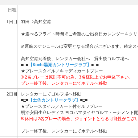
日程
1日目
羽田⇒高知空港
★選べるフライト時間※ご希望のご出発日カレンダーをクリ
※運航スケジュールは変更となる場合がございます。確定ス
高知空港到着後、レンタカー会社へ 貸出後ゴルフ場へ
■□■
【Kochi黒潮カントリークラブ】
■□■
★プレースタイル／キャディカートプレー
※2名プレーは原則不可の為、3名様以上でお申込下さい。
プレー終了後、レンタカーにてホテルへ移動
2日目
レンタカーにてゴルフ場へ移動
■□■
【土佐カントリークラブ】
■□■
★プレースタイル／カート付セルフプレー
明治安田生命レディス ヨコハマタイヤゴルフトーナメント
※休日は2名プレーの場合、ジョイントとなる可能性がござ
プレー終了後、レンタカーにてホテルへ移動