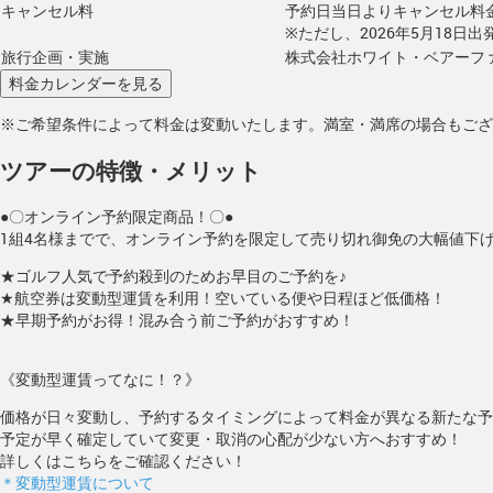
キャンセル料
予約日当日よりキャンセル料
※ただし、2026年5月18日
旅行企画・実施
株式会社ホワイト・ベアーフ
※ご希望条件によって料金は変動いたします。満室・満席の場合もござ
ツアーの特徴・メリット
●〇オンライン予約限定商品！〇●
1組4名様までで、オンライン予約を限定して売り切れ御免の大幅値下
★ゴルフ人気で予約殺到のためお早目のご予約を♪
★航空券は変動型運賃を利用！空いている便や日程ほど低価格！
★早期予約がお得！混み合う前ご予約がおすすめ！
《変動型運賃ってなに！？》
価格が日々変動し、予約するタイミングによって料金が異なる新たな予
予定が早く確定していて変更・取消の心配が少ない方へおすすめ！
詳しくはこちらをご確認ください！
＊変動型運賃について