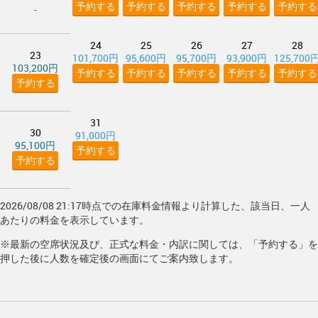
予約する
予約する
予約する
予約する
予約する
-
24
25
26
27
28
23
101,700円
95,600円
95,700円
93,900円
125,700
103,200円
予約する
予約する
予約する
予約する
予約する
予約する
31
30
91,000円
95,100円
予約する
予約する
2026/08/08 21:17時点での在庫料金情報より計算した、該当日、一人
あたりの料金を表示しています。
※最新の空席状況及び、正式な料金・内訳に関しては、「予約する」を
押した後に人数を確定後の画面にてご案内致します。