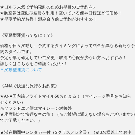
★ゴルフ人気で予約殺到のためお早目のご予約を♪
★航空券は変動型運賃を利用！空いている便や日程ほど低価格！
★早期予約がお得！混み合う前ご予約がおすすめ！
《変動型運賃ってなに！？》
価格が日々変動し、予約するタイミングによって料金が異なる新たな予
約スタイルです。
予定が早く確定していて変更・取消の心配が少ない方へおすすめ！
詳しくはこちらをご確認ください！
＊変動型運賃について
《ANAで快適な旅行をお約束》
★ANA国内線フライトマイル50％たまる！（マイレージ番号をお知ら
せください）
※ソラシドエア便はマイレージ対象外
★座席指定で快適な空の旅！（※ご希望に添えない場合もございますの
でご了承ください。）
★滞在期間中レンタカー付（Sクラス／５名乗）（※3名様以上でお申