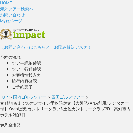
HOME
海外ツアー検索へ
お問い合わせ
My旅ページ
＼お問い合わせはこちら／ お悩み解決デスク！
予約の流れ
ツアー詳細確認
ツアー行程確認
お客様情報入力
旅行内容確認
ご予約完了
TOP
>
国内ゴルフツアー
>
四国ゴルフツアー
>
★1組4名までのオンライン予約限定★【大阪発/ANA利用/レンタカー
付】Kochi黒潮カントリークラブ&土佐カントリークラブ2R！高知市内
ホテル2泊3日
伊丹空港発