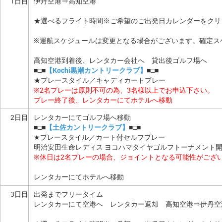
1日目
伊丹空港⇒高知空港
★選べるフライト時間※ご希望のご出発日カレンダーをクリ
※運航スケジュールは変更となる場合がございます。確定ス
高知空港到着後、レンタカー会社へ 貸出後ゴルフ場へ
■□■
【Kochi黒潮カントリークラブ】
■□■
★プレースタイル／キャディカートプレー
※2名プレーは原則不可の為、3名様以上でお申込下さい。
プレー終了後、レンタカーにてホテルへ移動
2日目
レンタカーにてゴルフ場へ移動
■□■
【土佐カントリークラブ】
■□■
★プレースタイル／カート付セルフプレー
明治安田生命レディス ヨコハマタイヤゴルフトーナメント
※休日は2名プレーの場合、ジョイントとなる可能性がござ
レンタカーにてホテルへ移動
3日目
出発までフリータイム
レンタカーにて空港へ レンタカー返却 高知空港⇒伊丹空