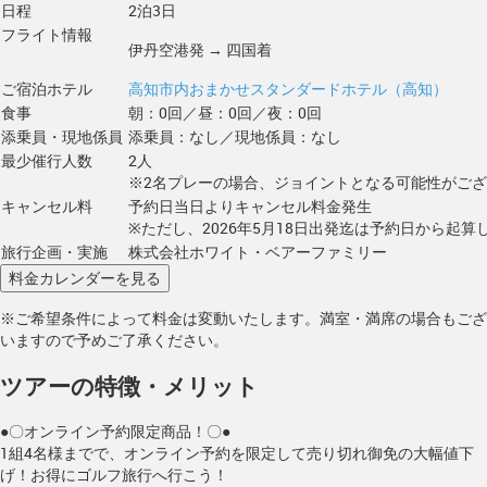
日程
2泊3日
フライト情報
伊丹空港発 → 四国着
ご宿泊ホテル
高知市内おまかせスタンダードホテル（高知）
食事
朝：0回／昼：0回／夜：0回
添乗員・現地係員
添乗員：なし／現地係員：なし
最少催行人数
2人
※2名プレーの場合、ジョイントとなる可能性がご
キャンセル料
予約日当日よりキャンセル料金発生
※ただし、2026年5月18日出発迄は予約日から起算し
旅行企画・実施
株式会社ホワイト・ベアーファミリー
※ご希望条件によって料金は変動いたします。満室・満席の場合もござ
いますので予めご了承ください。
ツアーの特徴・メリット
●〇オンライン予約限定商品！〇●
1組4名様までで、オンライン予約を限定して売り切れ御免の大幅値下
げ！お得にゴルフ旅行へ行こう！