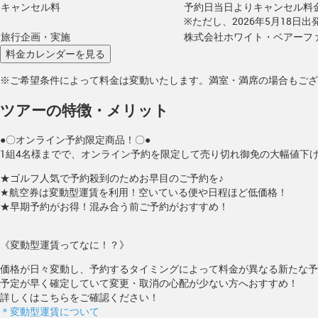
キャンセル料
予約日当日よりキャンセル料
※ただし、2026年5月18日
旅行企画・実施
株式会社ホワイト・ベアーフ
※ご希望条件によって料金は変動いたします。満室・満席の場合もござ
ツアーの特徴・メリット
●〇オンライン予約限定商品！〇●
1組4名様までで、オンライン予約を限定して売り切れ御免の大幅値下
★ゴルフ人気で予約殺到のためお早目のご予約を♪
★航空券は変動型運賃を利用！空いている便や日程ほど低価格！
★早期予約がお得！混み合う前ご予約がおすすめ！
《変動型運賃ってなに！？》
価格が日々変動し、予約するタイミングによって料金が異なる新たな予
予定が早く確定していて変更・取消の心配が少ない方へおすすめ！
詳しくはこちらをご確認ください！
＊変動型運賃について