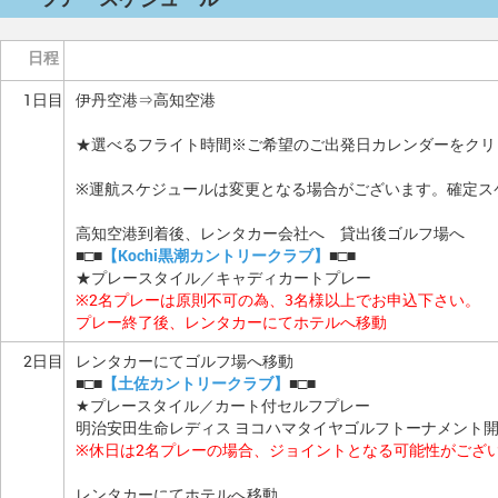
日程
1日目
伊丹空港⇒高知空港
★選べるフライト時間※ご希望のご出発日カレンダーをクリ
※運航スケジュールは変更となる場合がございます。確定ス
高知空港到着後、レンタカー会社へ 貸出後ゴルフ場へ
■□■
【Kochi黒潮カントリークラブ】
■□■
★プレースタイル／キャディカートプレー
※2名プレーは原則不可の為、3名様以上でお申込下さい。
プレー終了後、レンタカーにてホテルへ移動
2日目
レンタカーにてゴルフ場へ移動
■□■
【土佐カントリークラブ】
■□■
★プレースタイル／カート付セルフプレー
明治安田生命レディス ヨコハマタイヤゴルフトーナメント
※休日は2名プレーの場合、ジョイントとなる可能性がござ
レンタカーにてホテルへ移動