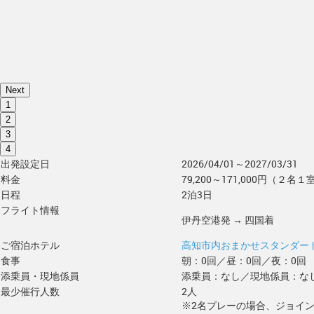
Next
1
2
3
4
出発設定日
2026/04/01～2027/03/31
料金
79,200～171,000円（２名１
日程
2泊3日
フライト情報
伊丹空港発 → 四国着
ご宿泊ホテル
高知市内おまかせスタンダー
食事
朝：0回／昼：0回／夜：0回
添乗員・現地係員
添乗員：なし／現地係員：な
最少催行人数
2人
※2名プレーの場合、ジョイ