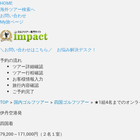
HOME
海外ツアー検索へ
お問い合わせ
My旅ページ
＼お問い合わせはこちら／ お悩み解決デスク！
予約の流れ
ツアー詳細確認
ツアー行程確認
お客様情報入力
旅行内容確認
ご予約完了
TOP
>
国内ゴルフツアー
>
四国ゴルフツアー
>
★1組4名までのオンラ
伊丹空港発
四国着
79,200～171,000円（２名１室）