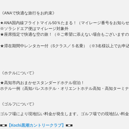
《ANAで快適な旅行をお約束》
★ANA国内線フライトマイル50％たまる！（マイレージ番号をお知ら
※ソラシドエア便はマイレージ対象外
★座席指定で快適な空の旅！（※ご希望に添えない場合もございますの
★滞在期間中レンタカー付（Sクラス／５名乗）（※3名様以上でお申
《ホテルについて》
★高知市内おまかせスタンダードホテル宿泊！
ホテル一例（高知パレスホテル・オリエントホテル高知・高知ターミナ
《ゴルフについて》
ゴルフ場により現地払い料金が発生します。ゴルフ場での現地払い料金
■□■
【Kochi黒潮カントリークラブ】
■□■