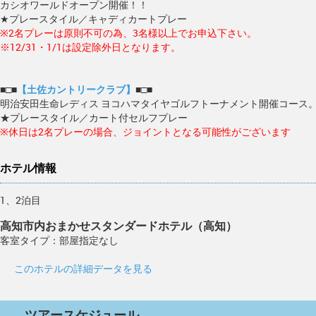
カシオワールドオープン開催！！
★プレースタイル／キャディカートプレー
※2名プレーは原則不可の為、3名様以上でお申込下さい。
※12/31・1/1は設定除外日となります。
■□■
【土佐カントリークラブ】
■□■
明治安田生命レディス ヨコハマタイヤゴルフトーナメント開催コース
★プレースタイル／カート付セルフプレー
※休日は2名プレーの場合、ジョイントとなる可能性がございます
ホテル情報
1、2泊目
高知市内おまかせスタンダードホテル（高知）
客室タイプ：部屋指定なし
このホテルの詳細データを見る
ツアースケジュール