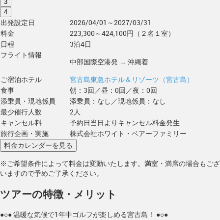
3
4
出発設定日
2026/04/01～2027/03/31
料金
223,300～424,100円（２名１室）
日程
3泊4日
フライト情報
中部国際空港発 → 沖縄着
ご宿泊ホテル
宮古島東急ホテル＆リゾーツ（宮古島）
食事
朝：3回／昼：0回／夜：0回
添乗員・現地係員
添乗員：なし／現地係員：なし
最少催行人数
2人
キャンセル料
予約日当日よりキャンセル料金発生
旅行企画・実施
株式会社ホワイト・ベアーファミリー
※ご希望条件によって料金は変動いたします。満室・満席の場合もござ
いますので予めご了承ください。
ツアーの特徴・メリット
●○● 温暖な気候で1年中ゴルフが楽しめる宮古島！ ●○●