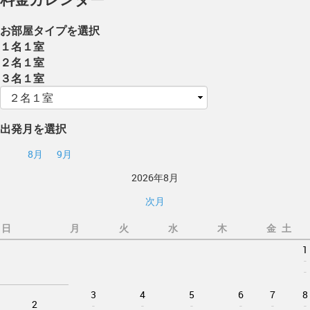
お部屋タイプを選択
１名１室
２名１室
３名１室
出発月を選択
8月
9月
2026年8月
次月
日
月
火
水
木
金
土
1
-
-
3
4
5
6
7
8
2
-
-
-
-
-
-