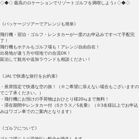
◇◆◇ 最高のロケーションでリゾートゴルフを満喫しよう♪ ◇◆◇
《パッケージツアーでアレンジも簡単》
飛行機・宿泊・ゴルフ・レンタカーが一度のお申込みですべて手配完
了！
飛行機もホテルもゴルフ場も！アレンジ自由自在！
出発地が違う方や現地での合流OK！
延泊して観光や追加ラウンドも相談ください！
《JALで快適な旅行をお約束》
・座席指定で快適な空の旅！（※ご希望に添えない場合もございますの
でご了承ください。）
・飛行機にお預けの手荷物はおひとり様20㎏まで無料！
・滞在期間中レンタカー付（Sクラス／5名乗）（※3名様以上でお申込
みはワゴン車でのご案内となります）
《ゴルフについて》
ゴルフ場により現地払い料金が発生します。