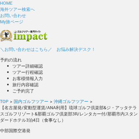
HOME
海外ツアー検索へ
お問い合わせ
My旅ページ
＼お問い合わせはこちら／ お悩み解決デスク！
予約の流れ
ツアー詳細確認
ツアー行程確認
お客様情報入力
旅行内容確認
ご予約完了
TOP
>
国内ゴルフツアー
>
沖縄ゴルフツアー
>
【名古屋発/変動型運賃/ANA利用】琉球ゴルフ倶楽部&ジ・アッタテラ
スゴルフリゾート&那覇ゴルフ倶楽部3R/レンタカー付/那覇市内スタン
ダードホテル3泊4日（食事なし）
中部国際空港発