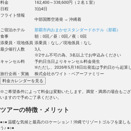
料金
162,400～338,600円（２名１室）
日程
3泊4日
フライト情報
中部国際空港発 → 沖縄着
ご宿泊ホテル
那覇市内おまかせスタンダードホテル（那覇）
食事
朝：0回／昼：0回／夜：0回
添乗員・現地係員
添乗員：なし／現地係員：なし
最少催行人数
3人
※2サム不可の為、3名以上でお申込みください
キャンセル料
予約日当日よりキャンセル料金発生
※ただし、2026年5月18日出発迄は予約日から起算し
旅行企画・実施
株式会社ホワイト・ベアーファミリー
※ご希望条件によって料金は変動いたします。満室・満席の場合もござ
いますので予めご了承ください。
ツアーの特徴・メリット
●○● 温暖な気候と最高のロケーション！沖縄でリゾートゴルフを楽しも
う♪ ●○●