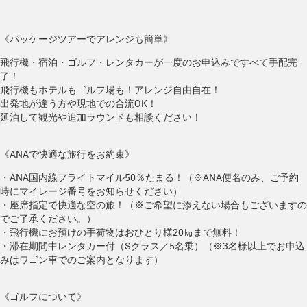
《パッケージツアーでアレンジも簡単》
飛行機・宿泊・ゴルフ・レンタカーが一度のお申込みですべて手配完
了！
飛行機もホテルもゴルフ場も！アレンジ自由自在！
出発地が違う方や現地での合流OK！
延泊して観光や追加ラウンドも相談ください！
《ANAで快適な旅行をお約束》
・ANA国内線フライトマイル50％たまる！（※ANA便名のみ、ご予約
時にマイレージ番号をお知らせください）
・座席指定で快適な空の旅！（※ご希望に添えない場合もございますの
でご了承ください。）
・飛行機にお預けの手荷物はおひとり様20㎏まで無料！
・滞在期間中レンタカー付（Sクラス／5名乗）（※3名様以上でお申込
みはワゴン車でのご案内となります）
《ゴルフについて》