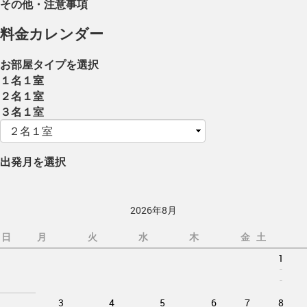
その他・注意事項
料金カレンダー
お部屋タイプを選択
１名１室
２名１室
３名１室
出発月を選択
2026年8月
日
月
火
水
木
金
土
1
-
-
3
4
5
6
7
8