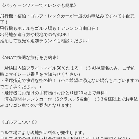
《パッケージツアーでアレンジも簡単》
飛行機・宿泊・ゴルフ・レンタカーが一度のお申込みですべて手配完
了！
飛行機もホテルもゴルフ場も！アレンジ自由自在！
出発地が違う方や現地での合流OK！
延泊して観光や追加ラウンドも相談ください！
《ANAで快適な旅行をお約束》
・ANA国内線フライトマイル50％たまる！（※ANA便名のみ、ご予約
時にマイレージ番号をお知らせください）
・座席指定で快適な空の旅！（※ご希望に添えない場合もございますの
でご了承ください。）
・飛行機にお預けの手荷物はおひとり様20㎏まで無料！
・滞在期間中レンタカー付（Sクラス／5名乗）（※3名様以上でお申込
みはワゴン車でのご案内となります）
《ゴルフについて》
ゴルフ場により現地払い料金が発生します。
ゴルフ場での現地払い料金の詳細は下記リンクよりご確認ください。