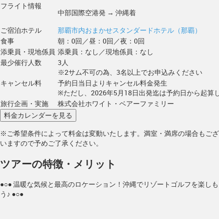
フライト情報
中部国際空港発 → 沖縄着
ご宿泊ホテル
那覇市内おまかせスタンダードホテル（那覇）
食事
朝：0回／昼：0回／夜：0回
添乗員・現地係員
添乗員：なし／現地係員：なし
最少催行人数
3人
※2サム不可の為、3名以上でお申込みください
キャンセル料
予約日当日よりキャンセル料金発生
※ただし、2026年5月18日出発迄は予約日から起算し
旅行企画・実施
株式会社ホワイト・ベアーファミリー
※ご希望条件によって料金は変動いたします。満室・満席の場合もござ
いますので予めご了承ください。
ツアーの特徴・メリット
●○● 温暖な気候と最高のロケーション！沖縄でリゾートゴルフを楽しも
う♪ ●○●