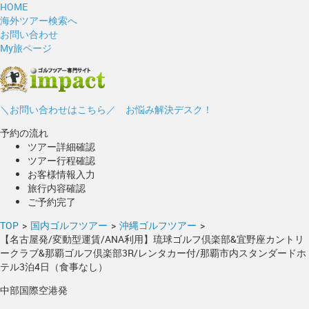
HOME
海外ツアー検索へ
お問い合わせ
My旅ページ
＼お問い合わせはこちら／ お悩み解決デスク！
予約の流れ
ツアー詳細確認
ツアー行程確認
お客様情報入力
旅行内容確認
ご予約完了
TOP
>
国内ゴルフツアー
>
沖縄ゴルフツアー
>
【名古屋発/変動型運賃/ANA利用】琉球ゴルフ倶楽部&宜野座カントリ
ークラブ&那覇ゴルフ倶楽部3R/レンタカー付/那覇市内スタンダードホ
テル3泊4日（食事なし）
中部国際空港発