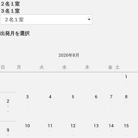
２名１室
３名１室
出発月を選択
2026年8月
日
月
火
水
木
金
土
1
-
-
3
4
5
6
7
8
2
-
-
-
-
-
-
-
-
-
-
-
-
-
-
10
11
12
13
14
15
9
-
-
-
-
-
-
-
-
-
-
-
-
-