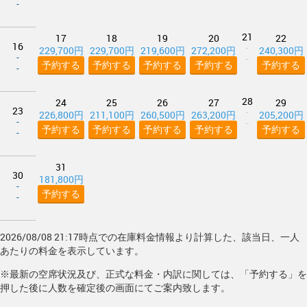
-
21
17
18
19
20
22
16
-
229,700円
229,700円
219,600円
272,200円
240,300円
-
-
予約する
予約する
予約する
予約する
予約する
-
28
24
25
26
27
29
23
-
226,800円
211,100円
260,500円
263,200円
205,200円
-
-
予約する
予約する
予約する
予約する
予約する
-
31
30
181,800円
-
予約する
-
2026/08/08 21:17時点での在庫料金情報より計算した、該当日、一人
あたりの料金を表示しています。
※最新の空席状況及び、正式な料金・内訳に関しては、「予約する」を
押した後に人数を確定後の画面にてご案内致します。