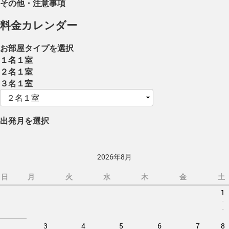
その他・注意事項
料金カレンダー
お部屋タイプを選択
１名１室
２名１室
３名１室
出発月を選択
2026年8月
日
月
火
水
木
金
土
1
-
-
3
4
5
6
7
8