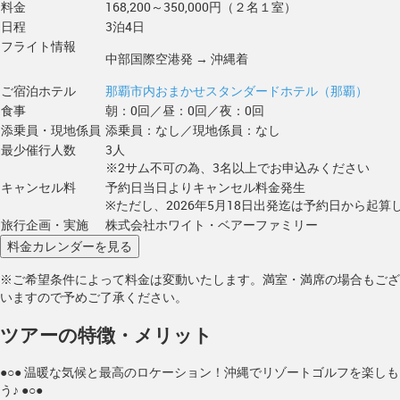
料金
168,200～350,000円（２名１室）
日程
3泊4日
フライト情報
中部国際空港発 → 沖縄着
ご宿泊ホテル
那覇市内おまかせスタンダードホテル（那覇）
食事
朝：0回／昼：0回／夜：0回
添乗員・現地係員
添乗員：なし／現地係員：なし
最少催行人数
3人
※2サム不可の為、3名以上でお申込みください
キャンセル料
予約日当日よりキャンセル料金発生
※ただし、2026年5月18日出発迄は予約日から起算し
旅行企画・実施
株式会社ホワイト・ベアーファミリー
※ご希望条件によって料金は変動いたします。満室・満席の場合もござ
いますので予めご了承ください。
ツアーの特徴・メリット
●○● 温暖な気候と最高のロケーション！沖縄でリゾートゴルフを楽しも
う♪ ●○●