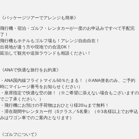
《パッケージツアーでアレンジも簡単》
飛行機・宿泊・ゴルフ・レンタカーが一度のお申込みですべて手配完
了！
飛行機もホテルもゴルフ場も！アレンジ自由自在！
出発地が違う方や現地での合流OK！
延泊して観光や追加ラウンドも相談ください！
《ANAで快適な旅行をお約束》
・ANA国内線フライトマイル50％たまる！（※ANA便名のみ、ご予約
時にマイレージ番号をお知らせください）
・座席指定で快適な空の旅！（※ご希望に添えない場合もございますの
でご了承ください。）
・飛行機にお預けの手荷物はおひとり様20㎏まで無料！
・滞在期間中レンタカー付（Sクラス／5名乗）（※3名様以上でお申込
みはワゴン車でのご案内となります）
《ゴルフについて》