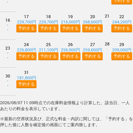
予約する
-
21
17
18
19
20
22
16
-
229,700円
229,700円
216,000円
268,600円
244,200円
-
-
予約する
予約する
予約する
予約する
予約する
-
28
24
25
26
27
29
23
-
226,800円
211,100円
256,900円
259,600円
209,000円
-
-
予約する
予約する
予約する
予約する
予約する
-
31
30
181,800円
-
予約する
-
2026/08/07 11:09時点での在庫料金情報より計算した、該当日、一人
あたりの料金を表示しています。
※最新の空席状況及び、正式な料金・内訳に関しては、「予約する」を
押した後に人数を確定後の画面にてご案内致します。