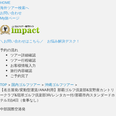
HOME
海外ツアー検索へ
お問い合わせ
My旅ページ
＼お問い合わせはこちら／ お悩み解決デスク！
予約の流れ
ツアー詳細確認
ツアー行程確認
お客様情報入力
旅行内容確認
ご予約完了
TOP
>
国内ゴルフツアー
>
沖縄ゴルフツアー
>
【名古屋発/変動型運賃/ANA利用】那覇ゴルフ倶楽部&宜野座カントリ
ークラブ&琉球ゴルフ倶楽部3R/レンタカー付/那覇市内スタンダードホ
テル3泊4日（食事なし）
中部国際空港発