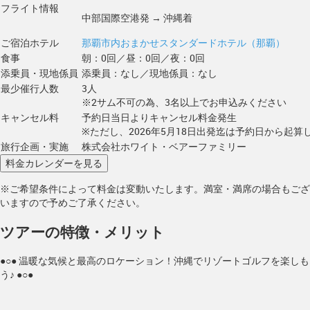
フライト情報
中部国際空港発 → 沖縄着
ご宿泊ホテル
那覇市内おまかせスタンダードホテル（那覇）
食事
朝：0回／昼：0回／夜：0回
添乗員・現地係員
添乗員：なし／現地係員：なし
最少催行人数
3人
※2サム不可の為、3名以上でお申込みください
キャンセル料
予約日当日よりキャンセル料金発生
※ただし、2026年5月18日出発迄は予約日から起算し
旅行企画・実施
株式会社ホワイト・ベアーファミリー
※ご希望条件によって料金は変動いたします。満室・満席の場合もござ
いますので予めご了承ください。
ツアーの特徴・メリット
●○● 温暖な気候と最高のロケーション！沖縄でリゾートゴルフを楽しも
う♪ ●○●