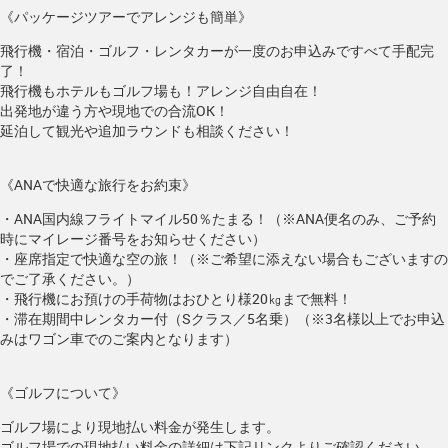
《パッケージツアーでアレンジも簡単》
飛行機・宿泊・ゴルフ・レンタカーが一度のお申込みですべて手配完
了！
飛行機もホテルもゴルフ場も！アレンジ自由自在！
出発地が違う方や現地での合流OK！
延泊して観光や追加ラウンドも相談ください！
《ANAで快適な旅行をお約束》
・ANA国内線フライトマイル50％たまる！（※ANA便名のみ、ご予約
時にマイレージ番号をお知らせください）
・座席指定で快適な空の旅！（※ご希望に添えない場合もございますの
でご了承ください。）
・飛行機にお預けの手荷物はおひとり様20㎏まで無料！
・滞在期間中レンタカー付（Sクラス／5名乗）（※3名様以上でお申込
みはワゴン車でのご案内となります）
《ゴルフについて》
ゴルフ場により現地払い料金が発生します。
ゴルフ場での現地払い料金の詳細は下記リンクよりご確認ください。