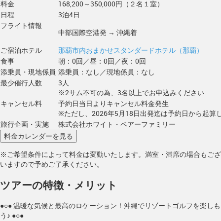
料金
168,200～350,000円（２名１室）
日程
3泊4日
フライト情報
中部国際空港発 → 沖縄着
ご宿泊ホテル
那覇市内おまかせスタンダードホテル（那覇）
食事
朝：0回／昼：0回／夜：0回
添乗員・現地係員
添乗員：なし／現地係員：なし
最少催行人数
3人
※2サム不可の為、3名以上でお申込みください
キャンセル料
予約日当日よりキャンセル料金発生
※ただし、2026年5月18日出発迄は予約日から起算し
旅行企画・実施
株式会社ホワイト・ベアーファミリー
※ご希望条件によって料金は変動いたします。満室・満席の場合もござ
いますので予めご了承ください。
ツアーの特徴・メリット
●○● 温暖な気候と最高のロケーション！沖縄でリゾートゴルフを楽しも
う♪ ●○●