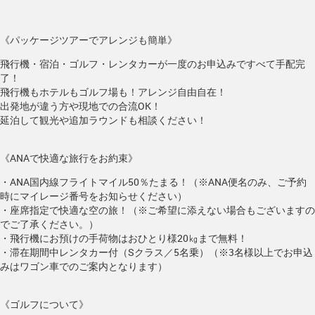
《パッケージツアーでアレンジも簡単》
飛行機・宿泊・ゴルフ・レンタカーが一度のお申込みですべて手配完
了！
飛行機もホテルもゴルフ場も！アレンジ自由自在！
出発地が違う方や現地での合流OK！
延泊して観光や追加ラウンドも相談ください！
《ANAで快適な旅行をお約束》
・ANA国内線フライトマイル50％たまる！（※ANA便名のみ、ご予約
時にマイレージ番号をお知らせください）
・座席指定で快適な空の旅！（※ご希望に添えない場合もございますの
でご了承ください。）
・飛行機にお預けの手荷物はおひとり様20㎏まで無料！
・滞在期間中レンタカー付（Sクラス／5名乗）（※3名様以上でお申込
みはワゴン車でのご案内となります）
《ゴルフについて》