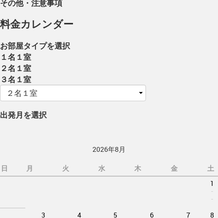
その他・注意事項
料金カレンダー
お部屋タイプを選択
１名１室
２名１室
３名１室
出発月を選択
2026年8月
日
月
火
水
木
金
土
1
-
-
3
4
5
6
7
8