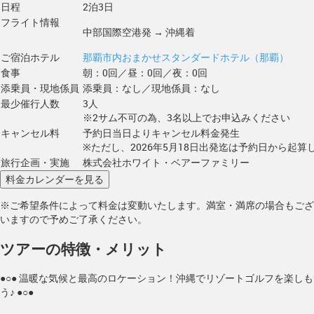
日程
2泊3日
フライト情報
中部国際空港発 → 沖縄着
ご宿泊ホテル
那覇市内おまかせスタンダードホテル（那覇）
食事
朝：0回／昼：0回／夜：0回
添乗員・現地係員
添乗員：なし／現地係員：なし
最少催行人数
3人
※2サム不可の為、3名以上でお申込みください
キャンセル料
予約日当日よりキャンセル料金発生
※ただし、2026年5月18日出発迄は予約日から起算し
旅行企画・実施
株式会社ホワイト・ベアーファミリー
※ご希望条件によって料金は変動いたします。満室・満席の場合もござ
いますので予めご了承ください。
ツアーの特徴・メリット
●○● 温暖な気候と最高のロケーション！沖縄でリゾートゴルフを楽しも
う♪ ●○●