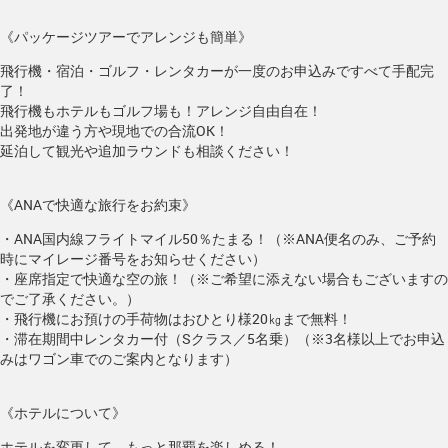
《パッケージツアーでアレンジも簡単》
飛行機・宿泊・ゴルフ・レンタカーが一度のお申込みですべて手配完
了！
飛行機もホテルもゴルフ場も！アレンジ自由自在！
出発地が違う方や現地での合流OK！
延泊して観光や追加ラウンドも相談ください！
《ANAで快適な旅行をお約束》
・ANA国内線フライトマイル50％たまる！（※ANA便名のみ、ご予約
時にマイレージ番号をお知らせください）
・座席指定で快適な空の旅！（※ご希望に添えない場合もございますの
でご了承ください。）
・飛行機にお預けの手荷物はおひとり様20㎏まで無料！
・滞在期間中レンタカー付（Sクラス／5名乗）（※3名様以上でお申込
みはワゴン車でのご案内となります）
《ホテルについて》
ホテルを変更して、もっと那覇を楽しめる！