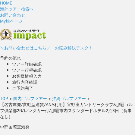
HOME
海外ツアー検索へ
お問い合わせ
My旅ページ
＼お問い合わせはこちら／ お悩み解決デスク！
予約の流れ
ツアー詳細確認
ツアー行程確認
お客様情報入力
旅行内容確認
ご予約完了
TOP
>
国内ゴルフツアー
>
沖縄ゴルフツアー
>
【名古屋発/変動型運賃/ANA利用】宜野座カントリークラブ&那覇ゴル
フ倶楽部2R/レンタカー付/那覇市内スタンダードホテル2泊3日（食事
なし）
中部国際空港発