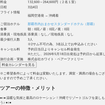
料金
132,600～264,600円（２名１室）
日程
3泊4日
フライト情報
福岡空港発 → 沖縄着
ご宿泊ホテル
那覇市内おまかせスタンダードホテル（那覇）
食事
朝：0回／昼：0回／夜：0回
添乗員・現地係員
添乗員：なし／現地係員：なし
最少催行人数
3人
※2サム不可の為、3名以上でお申込みください
キャンセル料
予約日当日よりキャンセル料金発生
※ただし、2026年5月18日出発迄は予約日から起算し
旅行企画・実施
株式会社ホワイト・ベアーファミリー
※ご希望条件によって料金は変動いたします。満室・満席の場合もござ
いますので予めご了承ください。
ツアーの特徴・メリット
●○● 温暖な気候と最高のロケーション！沖縄でリゾートゴルフを楽しも
う♪ ●○●