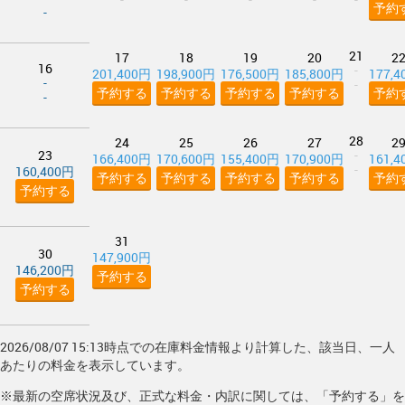
予約
-
21
17
18
19
20
2
16
-
201,400円
198,900円
176,500円
185,800円
177,
-
-
予約する
予約する
予約する
予約する
予約
-
28
24
25
26
27
2
23
-
166,400円
170,600円
155,400円
170,900円
161,
-
160,400円
予約する
予約する
予約する
予約する
予約
予約する
31
30
147,900円
146,200円
予約する
予約する
2026/08/07 15:13時点での在庫料金情報より計算した、該当日、一人
あたりの料金を表示しています。
※最新の空席状況及び、正式な料金・内訳に関しては、「予約する」を