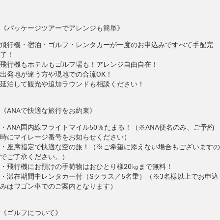
《パッケージツアーでアレンジも簡単》
飛行機・宿泊・ゴルフ・レンタカーが一度のお申込みですべて手配完
了！
飛行機もホテルもゴルフ場も！アレンジ自由自在！
出発地が違う方や現地での合流OK！
延泊して観光や追加ラウンドも相談ください！
《ANAで快適な旅行をお約束》
・ANA国内線フライトマイル50％たまる！（※ANA便名のみ、ご予約
時にマイレージ番号をお知らせください）
・座席指定で快適な空の旅！（※ご希望に添えない場合もございますの
でご了承ください。）
・飛行機にお預けの手荷物はおひとり様20㎏まで無料！
・滞在期間中レンタカー付（Sクラス／5名乗）（※3名様以上でお申込
みはワゴン車でのご案内となります）
《ゴルフについて》