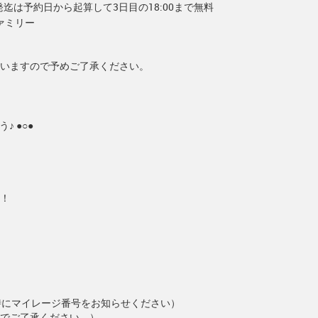
出発迄は予約日から起算して3日目の18:00まで無料
ァミリー
いますので予めご了承ください。
 ●○●
！
約時にマイレージ番号をお知らせください）
でご了承ください。）