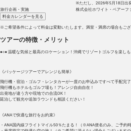
※ただし、2026年5月18日
旅行企画・実施
株式会社ホワイト・ベアーフ
※ご希望条件によって料金は変動いたします。満室・満席の場合もござ
ツアーの特徴・メリット
●○● 温暖な気候と最高のロケーション！沖縄でリゾートゴルフを楽しもう♪
《パッケージツアーでアレンジも簡単》
飛行機・宿泊・ゴルフ・レンタカーが一度のお申込みですべて手配完了
飛行機もホテルもゴルフ場も！アレンジ自由自在！
出発地が違う方や現地での合流OK！
延泊して観光や追加ラウンドも相談ください！
《ANAで快適な旅行をお約束》
・ANA国内線フライトマイル50％たまる！（※ANA便名のみ、ご予
・座席指定で快適な空の旅！（※ご希望に添えない場合もございますの