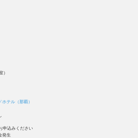
１室）
ドホテル（那覇）
し
お申込みください
金発生