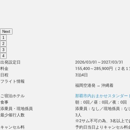
Next
1
2
3
4
出発設定日
2026/03/01～2027/03/31
料金
155,400～285,900円（２名
日程
3泊4日
フライト情報
福岡空港発 → 沖縄着
ご宿泊ホテル
那覇市内おまかせスタンダー
食事
朝：0回／昼：0回／夜：0回
添乗員・現地係員
添乗員：なし／現地係員：な
最少催行人数
3人
※2サム不可の為、3名以上で
キャンセル料
予約日当日よりキャンセル料