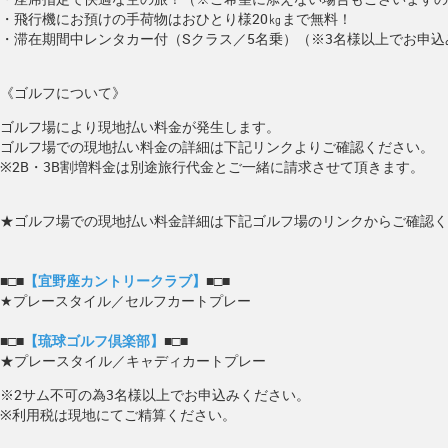
・飛行機にお預けの手荷物はおひとり様20㎏まで無料！
・滞在期間中レンタカー付（Sクラス／5名乗）（※3名様以上でお申
《ゴルフについて》
ゴルフ場により現地払い料金が発生します。
ゴルフ場での現地払い料金の詳細は下記リンクよりご確認ください。
※2B・3B割増料金は別途旅行代金とご一緒に請求させて頂きます。
★ゴルフ場での現地払い料金詳細は下記ゴルフ場のリンクからご確認く
■□■
【宜野座カントリークラブ】
■□■
★プレースタイル／セルフカートプレー
■□■
【琉球ゴルフ倶楽部】
■□■
★プレースタイル／キャディカートプレー
※2サム不可の為3名様以上でお申込みください。
※利用税は現地にてご精算ください。