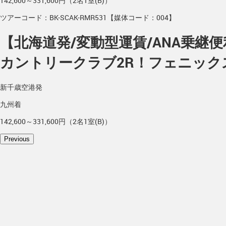
142,600～331,600円（2名1室(B)）
ツアーコード：BK-SCAK-RMR531【媒体コード：004】
【北海道発/変動型運賃/ANA乗
カントリークラブ2R！フェニック
新千歳空港発
九州着
142,600～331,600円（2名1室(B)）
Previous