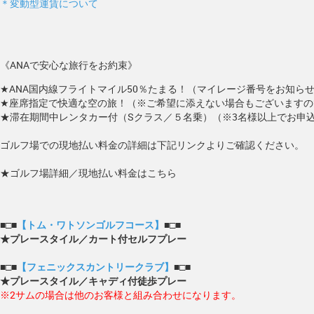
＊変動型運賃について
《ANAで安心な旅行をお約束》
★ANA国内線フライトマイル50％たまる！（マイレージ番号をお知ら
★座席指定で快適な空の旅！（※ご希望に添えない場合もございますの
★滞在期間中レンタカー付（Sクラス／５名乗）（※3名様以上でお申
ゴルフ場での現地払い料金の詳細は下記リンクよりご確認ください。
★ゴルフ場詳細／現地払い料金はこちら
■□■
【トム・ワトソンゴルフコース】
■□■
★プレースタイル／カート付セルフプレー
■□■
【フェニックスカントリークラブ】
■□■
★プレースタイル／キャディ付徒歩プレー
※2サムの場合は他のお客様と組み合わせになります。