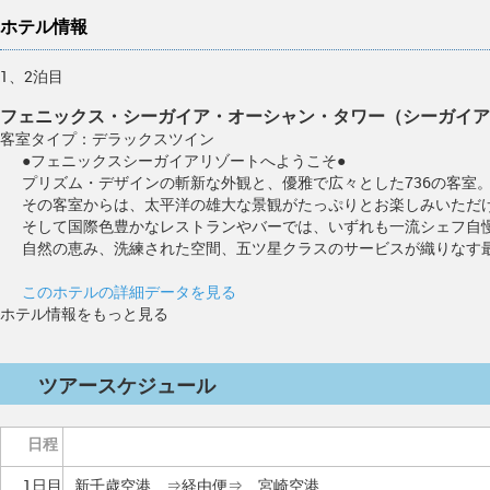
ホテル情報
1、2泊目
フェニックス・シーガイア・オーシャン・タワー（シーガイア
客室タイプ：デラックスツイン
●フェニックスシーガイアリゾートへようこそ●
プリズム・デザインの斬新な外観と、優雅で広々とした736の客室
その客室からは、太平洋の雄大な景観がたっぷりとお楽しみいただ
そして国際色豊かなレストランやバーでは、いずれも一流シェフ自
自然の恵み、洗練された空間、五ツ星クラスのサービスが織りなす
このホテルの詳細データを見る
ホテル情報をもっと見る
ツアースケジュール
日程
1日目
新千歳空港 ⇒経由便⇒ 宮崎空港