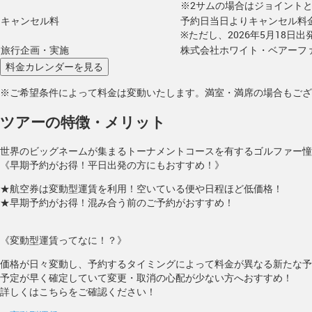
※2サムの場合はジョイント
キャンセル料
予約日当日よりキャンセル料
※ただし、2026年5月18日
旅行企画・実施
株式会社ホワイト・ベアーフ
※ご希望条件によって料金は変動いたします。満室・満席の場合もござ
ツアーの特徴・メリット
世界のビッグネームが集まるトーナメントコースを有するゴルファー憧
《早期予約がお得！平日出発の方にもおすすめ！》
★航空券は変動型運賃を利用！空いている便や日程ほど低価格！
★早期予約がお得！混み合う前のご予約がおすすめ！
《変動型運賃ってなに！？》
価格が日々変動し、予約するタイミングによって料金が異なる新たな予
予定が早く確定していて変更・取消の心配が少ない方へおすすめ！
詳しくはこちらをご確認ください！