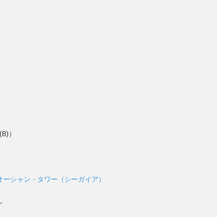
(B)）
オーシャン・タワー（シーガイア）
し