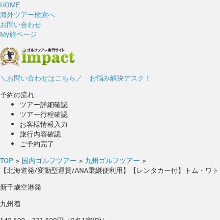
HOME
海外ツアー検索へ
お問い合わせ
My旅ページ
＼お問い合わせはこちら／ お悩み解決デスク！
予約の流れ
ツアー詳細確認
ツアー行程確認
お客様情報入力
旅行内容確認
ご予約完了
TOP
>
国内ゴルフツアー
>
九州ゴルフツアー
>
【北海道発/変動型運賃/ANA乗継便利用】【レンタカー付】トム・ワ
新千歳空港発
九州着