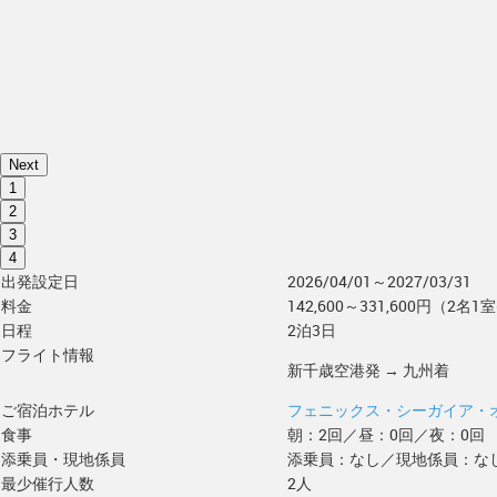
Next
1
2
3
4
出発設定日
2026/04/01～2027/03/31
料金
142,600～331,600円（2名1室
日程
2泊3日
フライト情報
新千歳空港発 → 九州着
ご宿泊ホテル
フェニックス・シーガイア・
食事
朝：2回／昼：0回／夜：0回
添乗員・現地係員
添乗員：なし／現地係員：な
最少催行人数
2人