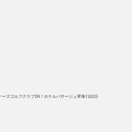
ナーズゴルフクラブ2R！ホテルパサージュ琴海1泊2日