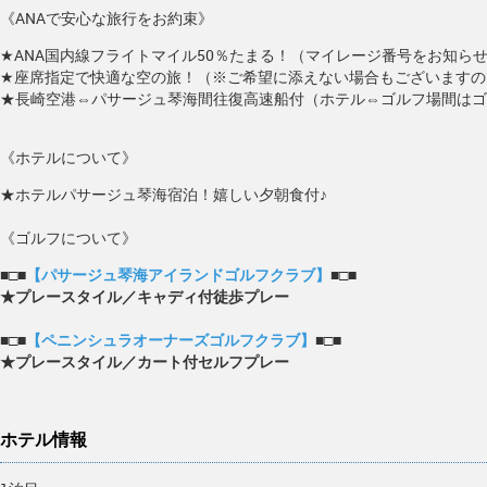
《ANAで安心な旅行をお約束》
★ANA国内線フライトマイル50％たまる！（マイレージ番号をお知ら
★座席指定で快適な空の旅！（※ご希望に添えない場合もございますの
★長崎空港⇔パサージュ琴海間往復高速船付（ホテル⇔ゴルフ場間はゴ
《ホテルについて》
★ホテルパサージュ琴海宿泊！嬉しい夕朝食付♪
《ゴルフについて》
■□■
【パサージュ琴海アイランドゴルフクラブ】
■□■
★プレースタイル／キャディ付徒歩プレー
■□■
【ペニンシュラオーナーズゴルフクラブ】
■□■
★プレースタイル／カート付セルフプレー
ホテル情報