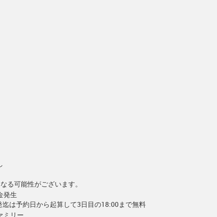
）
し
となる可能性がございます。
金発生
出発迄は予約日から起算して3日目の18:00まで無料
ァミリー