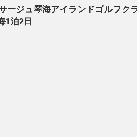
】パサージュ琴海アイランドゴルフ
海1泊2日