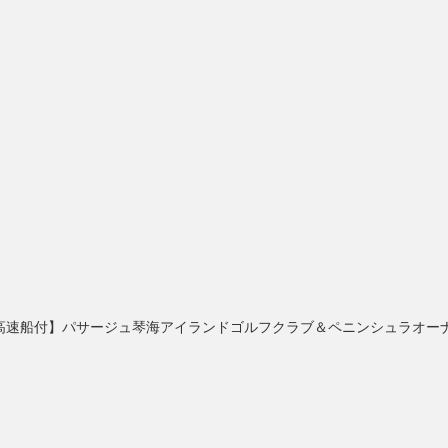
/高速船付】パサージュ琴海アイランドゴルフクラブ＆ペニンシュラオー