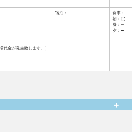
宿泊：
食事：
朝：◯
昼：---
夕：---
増代金が発生致します。）