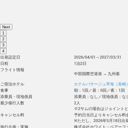
Next
1
2
3
4
出発設定日
2026/04/01～2027/03/31
日程
1泊2日
フライト情報
中部国際空港発 → 九州着
ご宿泊ホテル
ホテルパサージュ琴海（長崎
食事
朝：1回／昼：0回／夜：1回
添乗員・現地係員
添乗員：なし／現地係員：な
最少催行人数
2人
※2サムの場合はジョイント
キャンセル料
予約日当日よりキャンセル料
※ただし、2026年5月18日
旅行企画・実施
株式会社ホワイト・ベアーフ