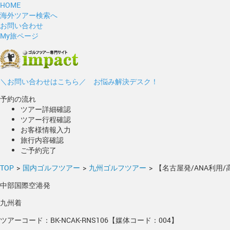
HOME
海外ツアー検索へ
お問い合わせ
My旅ページ
＼お問い合わせはこちら／ お悩み解決デスク！
予約の流れ
ツアー詳細確認
ツアー行程確認
お客様情報入力
旅行内容確認
ご予約完了
TOP
>
国内ゴルフツアー
>
九州ゴルフツアー
>
【名古屋発/ANA利用
中部国際空港発
九州着
ツアーコード：BK-NCAK-RNS106【媒体コード：004】