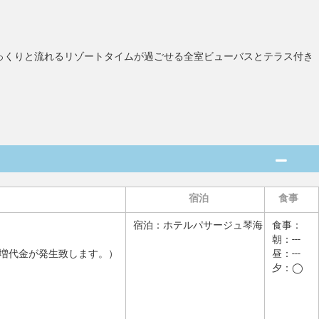
っくりと流れるリゾートタイムが過ごせる全室ビューバスとテラス付き
宿泊
食事
宿泊：
ホテルパサージュ琴海
食事：
朝：---
増代金が発生致します。）
昼：---
夕：◯