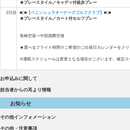
★プレースタイル／キャディ付徒歩プレー
2日目
■□■
【ペニンシュラオーナーズゴルフクラブ】
■□■
★プレースタイル／カート付セルフプレー
長崎空港⇒中部国際空港
★選べるフライト時間※ご希望のご出発日カレンダーをクリ
※運航スケジュールは変更となる場合がございます。確定ス
お申込みに関して
担当者からの耳より情報
お知らせ
その他インフォメーション
その他・注意事項