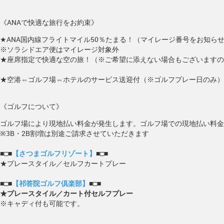
《ANAで快適な旅行をお約束》
★ANA国内線フライトマイル50％たまる！（マイレージ番号をお知ら
※ソラシドエア便はマイレージ対象外
★座席指定で快適な空の旅！（※ご希望に添えない場合もございますの
★空港⇔ゴルフ場⇔ホテルのサービス送迎付（※ゴルフプレー日のみ）
《ゴルフについて》
ゴルフ場により現地払い料金が発生します。ゴルフ場での現地払い料金
※3B・2B割増は別途ご請求させていただきます
■□■
【さつまゴルフリゾート】
■□■
★プレースタイル／セルフカートプレー
■□■
【祁答院ゴルフ倶楽部】
■□■
★プレースタイル／カート付セルフプレー
※キャディ付も可能です。