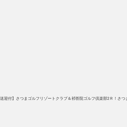
混載送迎付】さつまゴルフリゾートクラブ＆祁答院ゴルフ倶楽部2Ｒ！さつま