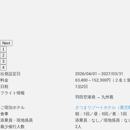
Next
1
2
3
4
出発設定日
2026/04/01～2027/03/31
料金
63,400～152,300円（２名１
日程
1泊2日
フライト情報
羽田空港発 → 九州着
ご宿泊ホテル
さつまリゾートホテル（鹿児
食事
朝：1回／昼：0回／夜：1回
添乗員・現地係員
添乗員：なし／現地係員：な
最少催行人数
2人