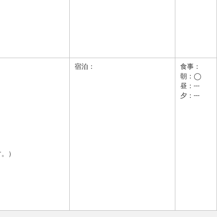
宿泊：
食事：
朝：◯
昼：---
夕：---
す。）