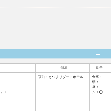
宿泊
食事
宿泊：
さつまリゾートホテル
食事：
朝：---
昼：---
す。）
夕：◯