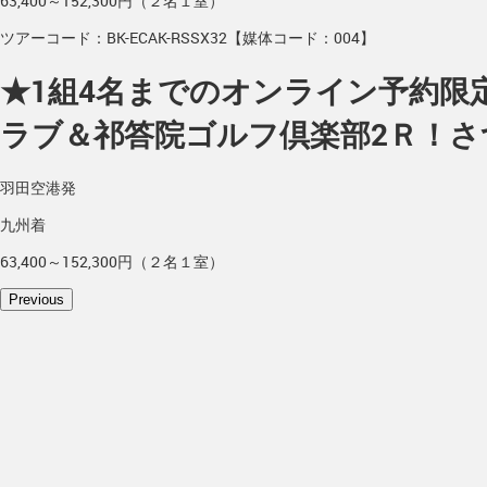
63,400～152,300円（２名１室）
ツアーコード：BK-ECAK-RSSX32【媒体コード：004】
★1組4名までのオンライン予約限定
ラブ＆祁答院ゴルフ倶楽部2Ｒ！さ
羽田空港発
九州着
63,400～152,300円（２名１室）
Previous