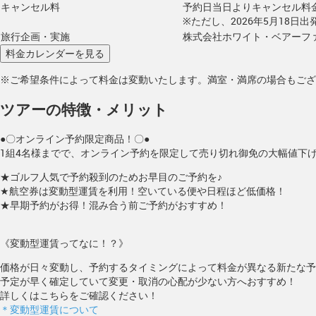
キャンセル料
予約日当日よりキャンセル料
※ただし、2026年5月18日
旅行企画・実施
株式会社ホワイト・ベアーフ
※ご希望条件によって料金は変動いたします。満室・満席の場合もござ
ツアーの特徴・メリット
●〇オンライン予約限定商品！〇●
1組4名様までで、オンライン予約を限定して売り切れ御免の大幅値下
★ゴルフ人気で予約殺到のためお早目のご予約を♪
★航空券は変動型運賃を利用！空いている便や日程ほど低価格！
★早期予約がお得！混み合う前ご予約がおすすめ！
《変動型運賃ってなに！？》
価格が日々変動し、予約するタイミングによって料金が異なる新たな予
予定が早く確定していて変更・取消の心配が少ない方へおすすめ！
詳しくはこちらをご確認ください！
＊変動型運賃について