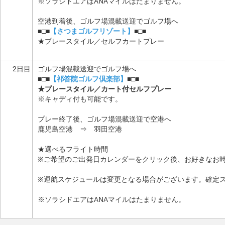
※ソラシドエアはANAマイルはたまりません。
空港到着後、ゴルフ場混載送迎でゴルフ場へ
■□■
【さつまゴルフリゾート】
■□■
★プレースタイル／セルフカートプレー
2日目
ゴルフ場混載送迎でゴルフ場へ
■□■
【祁答院ゴルフ倶楽部】
■□■
★プレースタイル／カート付セルフプレー
※キャディ付も可能です。
プレー終了後、ゴルフ場混載送迎で空港へ
鹿児島空港 ⇒ 羽田空港
★選べるフライト時間
※ご希望のご出発日カレンダーをクリック後、お好きなお
※運航スケジュールは変更となる場合がございます。確定
※ソラシドエアはANAマイルはたまりません。