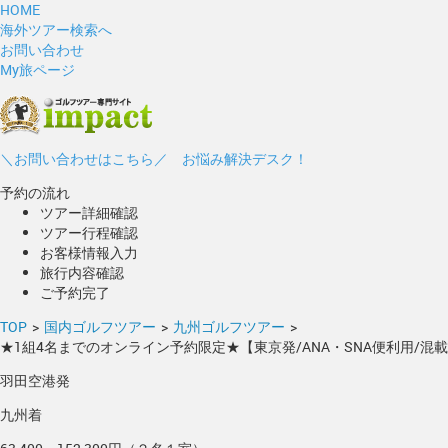
HOME
海外ツアー検索へ
お問い合わせ
My旅ページ
＼お問い合わせはこちら／ お悩み解決デスク！
予約の流れ
ツアー詳細確認
ツアー行程確認
お客様情報入力
旅行内容確認
ご予約完了
TOP
>
国内ゴルフツアー
>
九州ゴルフツアー
>
★1組4名までのオンライン予約限定★【東京発/ANA・SNA便利用/
羽田空港発
九州着