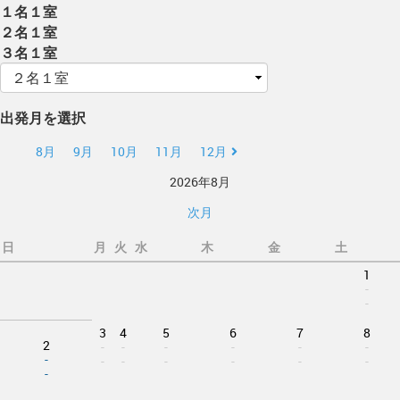
１名１室
２名１室
３名１室
出発月を選択
8月
9月
10月
11月
12月
2026年8月
次月
日
月
火
水
木
金
土
1
-
-
3
4
5
6
7
8
2
-
-
-
-
-
-
-
-
-
-
-
-
-
-