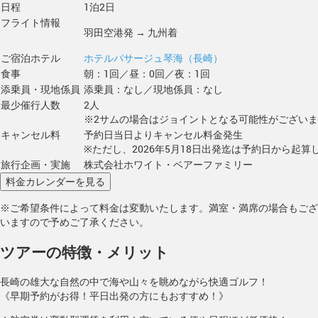
日程
1泊2日
フライト情報
羽田空港発 → 九州着
ご宿泊ホテル
ホテルパサージュ琴海（長崎）
食事
朝：1回／昼：0回／夜：1回
添乗員・現地係員
添乗員：なし／現地係員：なし
最少催行人数
2人
※2サムの場合はジョイントとなる可能性がござい
キャンセル料
予約日当日よりキャンセル料金発生
※ただし、2026年5月18日出発迄は予約日から起算し
旅行企画・実施
株式会社ホワイト・ベアーファミリー
※ご希望条件によって料金は変動いたします。満室・満席の場合もござ
いますので予めご了承ください。
ツアーの特徴・メリット
長崎の雄大な自然の中で海や山々を眺めながら快適ゴルフ！
《早期予約がお得！平日出発の方にもおすすめ！》