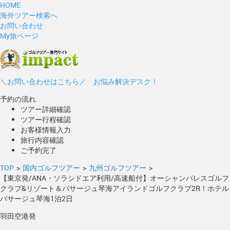
HOME
海外ツアー検索へ
お問い合わせ
My旅ページ
＼お問い合わせはこちら／ お悩み解決デスク！
予約の流れ
ツアー詳細確認
ツアー行程確認
お客様情報入力
旅行内容確認
ご予約完了
TOP
>
国内ゴルフツアー
>
九州ゴルフツアー
>
【東京発/ANA・ソラシドエア利用/高速船付】オーシャンパレスゴルフ
クラブ&リゾート＆パサージュ琴海アイランドゴルフクラブ2R！ホテル
パサージュ琴海1泊2日
羽田空港発