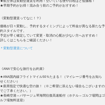
★航空券は変動型運賃を利用！空いている便や日程ほど低価格！
★早期予約がお得！混み合う前のご予約がおすすめ！
《変動型運賃ってなに！？》
価格が日々変動し、予約するタイミングによって料金が異なる新たな予
約スタイルです。
予定が早く確定していて変更・取消の心配が少ない方へおすすめ！
詳しくはこちらをご確認ください！
＊変動型運賃について
《ANAで安心な旅行をお約束》
★ANA国内線フライトマイル50％たまる！（マイレージ番号をお知ら
せください）
★座席指定で快適な空の旅！（※ご希望に添えない場合もございますの
でご了承ください。）
★長崎空港⇔パサージュ琴海間往復高速船付（ホテル⇔ゴルフ場間はゴ
ルフ場無料送迎）