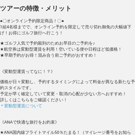
ツアーの特徴・メリット
●〇オンライン予約限定商品！〇●
1組4名様までで、オンライン予約を限定して売り切れ御免の大幅値下
げ！お得にゴルフ旅行へ行こう！
★ゴルフ人気で予約殺到のためお早目のご予約を♪
★航空券は変動型運賃を利用！空いている便や日程ほど低価格！
★早期予約がお得！混み合う前ご予約がおすすめ！
《変動型運賃ってなに！？》
価格が日々変動し、予約するタイミングによって料金が異なる新たな予
約スタイルです。
予定が早く確定していて変更・取消の心配が少ない方へおすすめ！
詳しくはこちらをご確認ください！
＊変動型運賃について
《ANAで快適な旅行をお約束》
★ANA国内線フライトマイル50％たまる！（マイレージ番号をお知ら