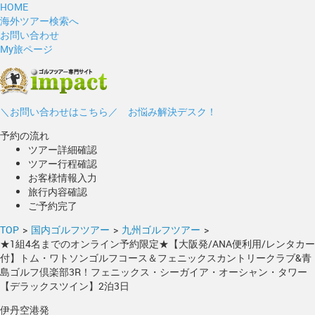
HOME
海外ツアー検索へ
お問い合わせ
My旅ページ
＼お問い合わせはこちら／ お悩み解決デスク！
予約の流れ
ツアー詳細確認
ツアー行程確認
お客様情報入力
旅行内容確認
ご予約完了
TOP
>
国内ゴルフツアー
>
九州ゴルフツアー
>
★1組4名までのオンライン予約限定★【大阪発/ANA便利用/レンタカー
付】トム・ワトソンゴルフコース＆フェニックスカントリークラブ&青
島ゴルフ倶楽部3R！フェニックス・シーガイア・オーシャン・タワー
【デラックスツイン】2泊3日
伊丹空港発