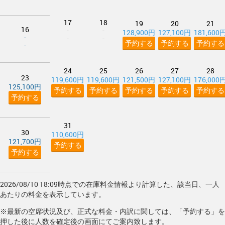
17
18
19
20
21
16
-
-
128,900円
127,100円
181,600
-
-
-
予約する
予約する
予約する
-
24
25
26
27
28
23
119,600円
119,600円
121,500円
127,100円
176,000
125,100円
予約する
予約する
予約する
予約する
予約する
予約する
31
30
110,600円
121,700円
予約する
予約する
2026/08/10 18:09時点での在庫料金情報より計算した、該当日、一人
あたりの料金を表示しています。
※最新の空席状況及び、正式な料金・内訳に関しては、「予約する」を
押した後に人数を確定後の画面にてご案内致します。