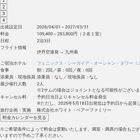
1
2
3
4
出発設定日
2026/04/01～2027/03/31
料金
109,400～283,800円（２名１室）
日程
2泊3日
フライト情報
伊丹空港発 → 九州着
ご宿泊ホテル
フェニックス・シーガイア・オーシャン・タワー（
食事
朝：2回／昼：0回／夜：0回
添乗員・現地係員
添乗員：なし／現地係員：なし
最少催行人数
2人
※2サムの場合はジョイントとなる可能性がござい
キャンセル料
予約日当日よりキャンセル料金発生
※ただし、2026年5月18日出発迄は予約日から起算し
旅行企画・実施
株式会社ホワイト・ベアーファミリー
※ご希望条件によって料金は変動いたします。満室・満席の場合もござ
いますので予めご了承ください。