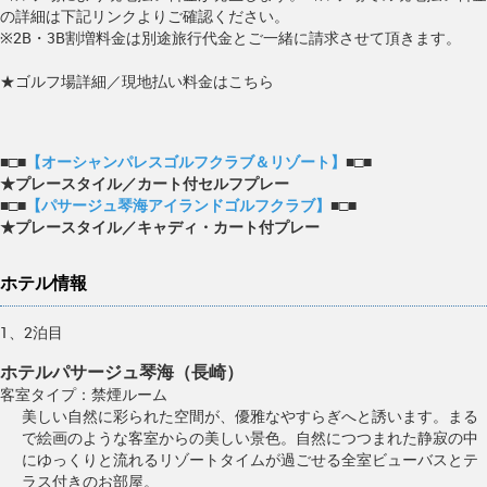
の詳細は下記リンクよりご確認ください。
※2B・3B割増料金は別途旅行代金とご一緒に請求させて頂きます。
★ゴルフ場詳細／現地払い料金はこちら
■□■
【オーシャンパレスゴルフクラブ＆リゾート】
■□■
★プレースタイル／カート付セルフプレー
■□■
【パサージュ琴海アイランドゴルフクラブ】
■□■
★プレースタイル／キャディ・カート付プレー
ホテル情報
1、2泊目
ホテルパサージュ琴海（長崎）
客室タイプ：禁煙ルーム
美しい自然に彩られた空間が、優雅なやすらぎへと誘います。まる
で絵画のような客室からの美しい景色。自然につつまれた静寂の中
にゆっくりと流れるリゾートタイムが過ごせる全室ビューバスとテ
ラス付きのお部屋。