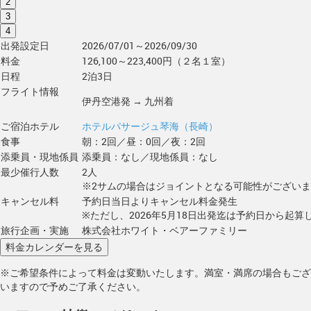
2
3
4
出発設定日
2026/07/01～2026/09/30
料金
126,100～223,400円（２名１室）
日程
2泊3日
フライト情報
伊丹空港発 → 九州着
ご宿泊ホテル
ホテルパサージュ琴海（長崎）
食事
朝：2回／昼：0回／夜：2回
添乗員・現地係員
添乗員：なし／現地係員：なし
最少催行人数
2人
※2サムの場合はジョイントとなる可能性がござい
キャンセル料
予約日当日よりキャンセル料金発生
※ただし、2026年5月18日出発迄は予約日から起算し
旅行企画・実施
株式会社ホワイト・ベアーファミリー
※ご希望条件によって料金は変動いたします。満室・満席の場合もござ
いますので予めご了承ください。