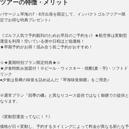
ツアーの特徴・メリット
パサージュ琴海の7・8月出発を限定して、インパクトゴルフツアー限
定でお得な特典プレゼント♪
《ゴルフ人気で予約殺到のためお早目のご予約を♪》★航空券は変動型
運賃を利用！空いている便や日程ほど低価格！
★早期予約がお得！混み合う前ご予約がおすすめ！
☆★夏期特別プラン限定特典★☆
★夕食時飲み放題付！※ビール・ウィスキー・焼酎(麦・芋)・ソフトド
リンク
●夕食は長﨑の味覚を詰め込んだ『琴海味覚御膳』をご用意♪
※通常プラン『四季の磯』と異なりコース提供ではなく御膳での提供と
なります。
《変動型運賃ってなに！？》
価格が日々変動し、予約するタイミングによって料金が異なる新たな予