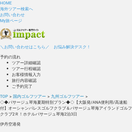
HOME
海外ツアー検索へ
お問い合わせ
My旅ページ
＼お問い合わせはこちら／ お悩み解決デスク！
予約の流れ
ツアー詳細確認
ツアー行程確認
お客様情報入力
旅行内容確認
ご予約完了
TOP
>
国内ゴルフツアー
>
九州ゴルフツアー
>
◇◆パサージュ琴海夏期特別プラン◆◇【大阪発/ANA便利用/高速船
付】オーシャンパレスゴルフクラブ＆パサージュ琴海アイランドゴルフ
クラブ2Ｒ！ホテルパサージュ琴海2泊3日
伊丹空港発