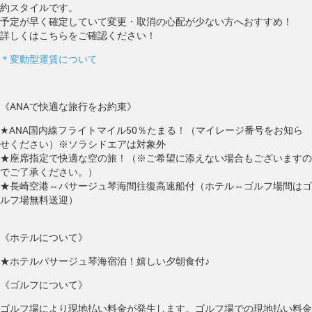
約スタイルです。
予定が早く確定していて変更・取消の心配が少ない方へおすすめ！
詳しくはこちらをご確認ください！
＊変動型運賃について
《ANAで快適な旅行をお約束》
★ANA国内線フライトマイル50％たまる！（マイレージ番号をお知ら
せください）※ソラシドエアは対象外
★座席指定で快適な空の旅！（※ご希望に添えない場合もございますの
でご了承ください。）
★長崎空港⇔パサージュ琴海間往復高速船付（ホテル⇔ゴルフ場間はゴ
ルフ場無料送迎）
《ホテルについて》
★ホテルパサージュ琴海宿泊！嬉しい夕朝食付♪
《ゴルフについて》
ゴルフ場により現地払い料金が発生します。ゴルフ場での現地払い料金