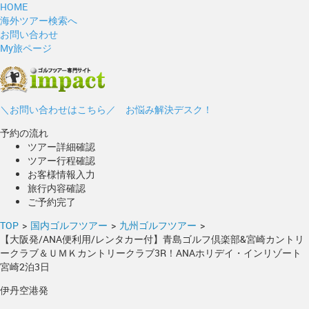
HOME
海外ツアー検索へ
お問い合わせ
My旅ページ
＼お問い合わせはこちら／ お悩み解決デスク！
予約の流れ
ツアー詳細確認
ツアー行程確認
お客様情報入力
旅行内容確認
ご予約完了
TOP
>
国内ゴルフツアー
>
九州ゴルフツアー
>
【大阪発/ANA便利用/レンタカー付】青島ゴルフ倶楽部&宮崎カントリ
ークラブ＆ＵＭＫカントリークラブ3R！ANAホリデイ・インリゾート
宮崎2泊3日
伊丹空港発