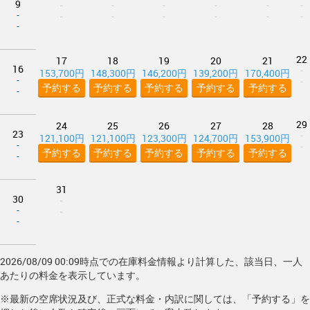
9
-
-
-
-
-
-
-
-
-
-
-
-
-
-
22
17
18
19
20
21
16
-
153,700円
148,300円
146,200円
139,200円
170,400円
-
-
予約する
予約する
予約する
予約する
予約する
-
29
24
25
26
27
28
23
-
121,100円
121,100円
123,300円
124,700円
153,900円
-
-
予約する
予約する
予約する
予約する
予約する
-
31
30
-
-
-
-
2026/08/09 00:09時点での在庫料金情報より計算した、該当日、一人
あたりの料金を表示しています。
※最新の空席状況及び、正式な料金・内訳に関しては、「予約する」を