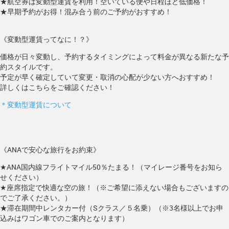
★航空券は変動型運賃を利用！空いている便や日程ほど低価格！
★早期予約がお得！混み合う前のご予約がおすすめ！
《変動型運賃ってなに！？》
価格が日々変動し、予約するタイミングによって料金が異なる新たな予
約スタイルです。
予定が早く確定していて変更・取消の心配が少ない方へおすすめ！
詳しくはこちらをご確認ください！
＊変動型運賃について
《ANAで安心な旅行をお約束》
★ANA国内線フライトマイル50％たまる！（マイレージ番号をお知ら
せください）
★座席指定で快適な空の旅！（※ご希望に添えない場合もございますの
でご了承ください。）
★滞在期間中レンタカー付（Sクラス／５名乗）（※3名様以上でお申
込みはワゴン車でのご案内となります）