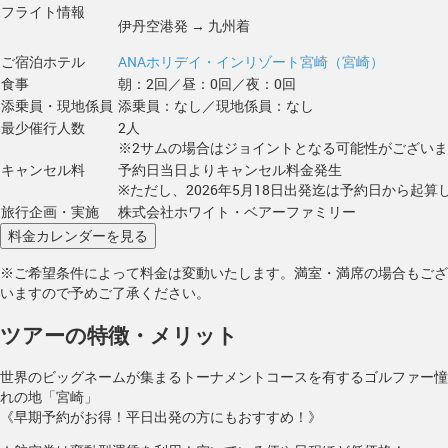
フライト情報
伊丹空港発 → 九州着
ご宿泊ホテル
ANAホリデイ・インリゾート宮崎（宮崎）
食事
朝：2回／昼：0回／夜：0回
添乗員・現地係員
添乗員：なし／現地係員：なし
最少催行人数
2人
※2サムの場合はジョイントとなる可能性がござい
キャンセル料
予約日当日よりキャンセル料金発生
※ただし、2026年5月18日出発迄は予約日から起算し
旅行企画・実施
株式会社ホワイト・ベアーファミリー
※ご希望条件によって料金は変動いたします。満室・満席の場合もござ
いますので予めご了承ください。
ツアーの特徴・メリット
世界のビッグネームが集まるトーナメントコースを有するゴルファー憧
れの地「宮崎」
《早期予約がお得！平日出発の方にもおすすめ！》