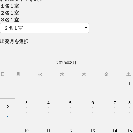
１名１室
２名１室
３名１室
出発月を選択
2026年8月
日
月
火
水
木
金
土
1
-
-
3
4
5
6
7
8
2
-
-
-
-
-
-
-
-
-
-
-
-
-
-
10
11
12
13
14
15