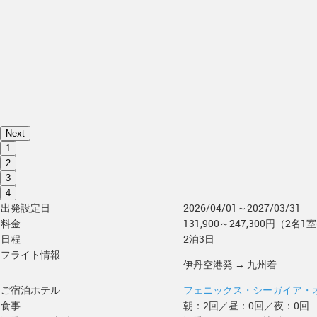
Next
1
2
3
4
出発設定日
2026/04/01～2027/03/31
料金
131,900～247,300円（2名1室
日程
2泊3日
フライト情報
伊丹空港発 → 九州着
ご宿泊ホテル
フェニックス・シーガイア・
食事
朝：2回／昼：0回／夜：0回