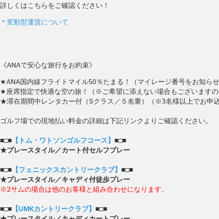
詳しくはこちらをご確認ください！
＊変動型運賃について
《ANAで安心な旅行をお約束》
★ANA国内線フライトマイル50％たまる！（マイレージ番号をお知ら
★座席指定で快適な空の旅！（※ご希望に添えない場合もございますの
★滞在期間中レンタカー付（Sクラス／５名乗）（※3名様以上でお申
ゴルフ場での現地払い料金の詳細は下記リンクよりご確認ください。
■□■
【トム・ワトソンゴルフコース】
■□■
★プレースタイル／カート付セルフプレー
■□■
【フェニックスカントリークラブ】
■□■
★プレースタイル／キャディ付徒歩プレー
※2サムの場合は他のお客様と組み合わせになります。
■□■
【UMKカントリークラブ】
■□■
★プレースタイル／キャディカートプレー