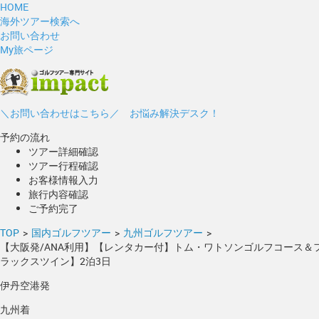
HOME
海外ツアー検索へ
お問い合わせ
My旅ページ
＼お問い合わせはこちら／ お悩み解決デスク！
予約の流れ
ツアー詳細確認
ツアー行程確認
お客様情報入力
旅行内容確認
ご予約完了
TOP
>
国内ゴルフツアー
>
九州ゴルフツアー
>
【大阪発/ANA利用】【レンタカー付】トム・ワトソンゴルフコース＆
ラックスツイン】2泊3日
伊丹空港発
九州着