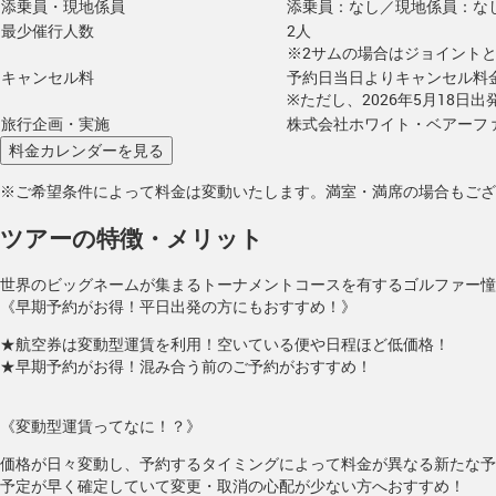
添乗員・現地係員
添乗員：なし／現地係員：な
最少催行人数
2人
※2サムの場合はジョイント
キャンセル料
予約日当日よりキャンセル料
※ただし、2026年5月18日
旅行企画・実施
株式会社ホワイト・ベアーフ
※ご希望条件によって料金は変動いたします。満室・満席の場合もござ
ツアーの特徴・メリット
世界のビッグネームが集まるトーナメントコースを有するゴルファー憧
《早期予約がお得！平日出発の方にもおすすめ！》
★航空券は変動型運賃を利用！空いている便や日程ほど低価格！
★早期予約がお得！混み合う前のご予約がおすすめ！
《変動型運賃ってなに！？》
価格が日々変動し、予約するタイミングによって料金が異なる新たな予
予定が早く確定していて変更・取消の心配が少ない方へおすすめ！