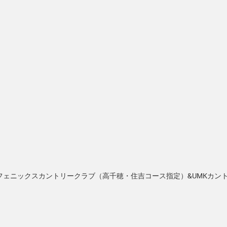
フェニックスカントリークラブ（高千穂・住吉コース指定）&UMKカン