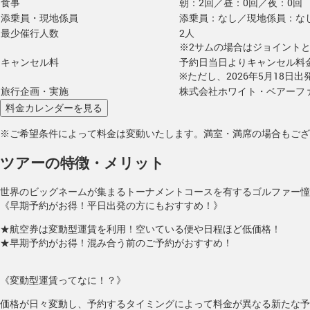
食事
朝：2回／昼：0回／夜：0回
添乗員・現地係員
添乗員：なし／現地係員：な
最少催行人数
2人
※2サムの場合はジョイント
キャンセル料
予約日当日よりキャンセル料
※ただし、2026年5月18日
旅行企画・実施
株式会社ホワイト・ベアーフ
※ご希望条件によって料金は変動いたします。満室・満席の場合もござ
ツアーの特徴・メリット
世界のビッグネームが集まるトーナメントコースを有するゴルファー憧
《早期予約がお得！平日出発の方にもおすすめ！》
★航空券は変動型運賃を利用！空いている便や日程ほど低価格！
★早期予約がお得！混み合う前のご予約がおすすめ！
《変動型運賃ってなに！？》
価格が日々変動し、予約するタイミングによって料金が異なる新たな予