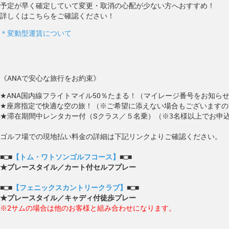
予定が早く確定していて変更・取消の心配が少ない方へおすすめ！
詳しくはこちらをご確認ください！
＊変動型運賃について
《ANAで安心な旅行をお約束》
★ANA国内線フライトマイル50％たまる！（マイレージ番号をお知ら
★座席指定で快適な空の旅！（※ご希望に添えない場合もございますの
★滞在期間中レンタカー付（Sクラス／５名乗）（※3名様以上でお申
ゴルフ場での現地払い料金の詳細は下記リンクよりご確認ください。
■□■
【トム・ワトソンゴルフコース】
■□■
★プレースタイル／カート付セルフプレー
■□■
【フェニックスカントリークラブ】
■□■
★プレースタイル／キャディ付徒歩プレー
※2サムの場合は他のお客様と組み合わせになります。