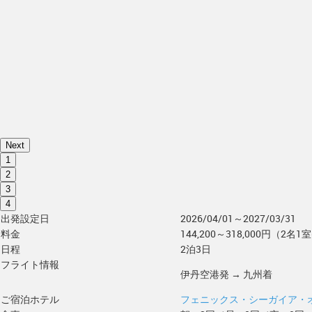
Next
1
2
3
4
出発設定日
2026/04/01～2027/03/31
料金
144,200～318,000円（2名1室
日程
2泊3日
フライト情報
伊丹空港発 → 九州着
ご宿泊ホテル
フェニックス・シーガイア・