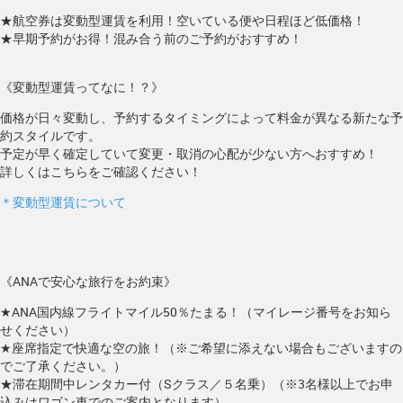
★航空券は変動型運賃を利用！空いている便や日程ほど低価格！
★早期予約がお得！混み合う前のご予約がおすすめ！
《変動型運賃ってなに！？》
価格が日々変動し、予約するタイミングによって料金が異なる新たな予
約スタイルです。
予定が早く確定していて変更・取消の心配が少ない方へおすすめ！
詳しくはこちらをご確認ください！
＊変動型運賃について
《ANAで安心な旅行をお約束》
★ANA国内線フライトマイル50％たまる！（マイレージ番号をお知ら
せください）
★座席指定で快適な空の旅！（※ご希望に添えない場合もございますの
でご了承ください。）
★滞在期間中レンタカー付（Sクラス／５名乗）（※3名様以上でお申
込みはワゴン車でのご案内となります）