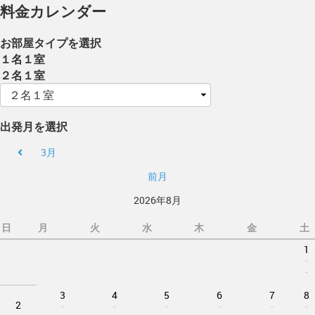
料金カレンダー
お部屋タイプを選択
１名１室
２名１室
出発月を選択
3月
前月
2026年8月
日
月
火
水
木
金
土
1
-
-
3
4
5
6
7
8
2
-
-
-
-
-
-