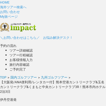
HOME
海外ツアー検索へ
お問い合わせ
My旅ページ
＼お問い合わせはこちら／ お悩み解決デスク！
予約の流れ
ツアー詳細確認
ツアー行程確認
お客様情報入力
旅行内容確認
ご予約完了
TOP
>
国内ゴルフツアー
>
九州ゴルフツアー
>
【大阪発/ANA便利用/レンタカー付】熊本空港カントリークラブ&玉名
カントリークラブ&くまもと中央カントリークラブ3R！熊本市内ホテル
2泊3日
伊丹空港発