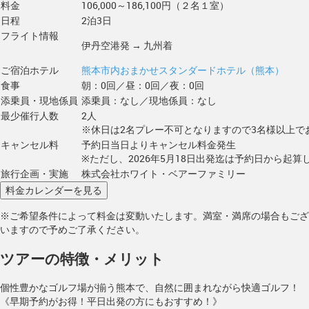
料金
106,000～186,100円（２名１室）
日程
2泊3日
フライト情報
伊丹空港発 → 九州着
ご宿泊ホテル
熊本市内おまかせスタンダードホテル（熊本）
食事
朝：0回／昼：0回／夜：0回
添乗員・現地係員
添乗員：なし／現地係員：なし
最少催行人数
2人
※休日は2名プレー不可となりますので3名様以上で
キャンセル料
予約日当日よりキャンセル料金発生
※ただし、2026年5月18日出発迄は予約日から起算し
旅行企画・実施
株式会社ホワイト・ベアーファミリー
※ご希望条件によって料金は変動いたします。満室・満席の場合もござ
いますので予めご了承ください。
ツアーの特徴・メリット
個性豊かなゴルフ場が揃う熊本で、自然に囲まれながら快適ゴルフ！
《早期予約がお得！平日出発の方にもおすすめ！》