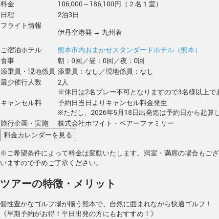
料金
106,000～186,100円（２名１室）
日程
2泊3日
フライト情報
伊丹空港発 → 九州着
ご宿泊ホテル
熊本市内おまかせスタンダードホテル（熊本）
食事
朝：0回／昼：0回／夜：0回
添乗員・現地係員
添乗員：なし／現地係員：なし
最少催行人数
2人
※休日は2名プレー不可となりますので3名様以上で
キャンセル料
予約日当日よりキャンセル料金発生
※ただし、2026年5月18日出発迄は予約日から起算し
旅行企画・実施
株式会社ホワイト・ベアーファミリー
※ご希望条件によって料金は変動いたします。満室・満席の場合もござ
いますので予めご了承ください。
ツアーの特徴・メリット
個性豊かなゴルフ場が揃う熊本で、自然に囲まれながら快適ゴルフ！
《早期予約がお得！平日出発の方にもおすすめ！》