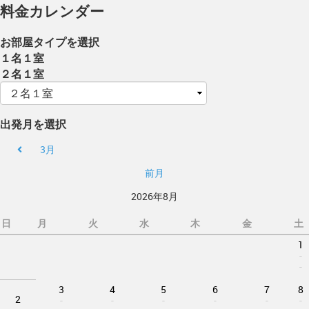
料金カレンダー
お部屋タイプを選択
１名１室
２名１室
出発月を選択
3月
前月
2026年8月
日
月
火
水
木
金
土
1
-
-
3
4
5
6
7
8
2
-
-
-
-
-
-