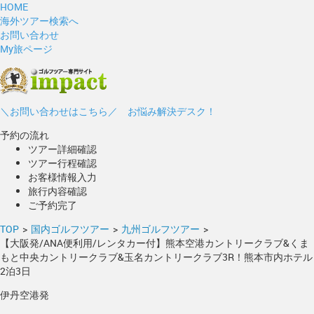
HOME
海外ツアー検索へ
お問い合わせ
My旅ページ
＼お問い合わせはこちら／ お悩み解決デスク！
予約の流れ
ツアー詳細確認
ツアー行程確認
お客様情報入力
旅行内容確認
ご予約完了
TOP
>
国内ゴルフツアー
>
九州ゴルフツアー
>
【大阪発/ANA便利用/レンタカー付】熊本空港カントリークラブ&くま
もと中央カントリークラブ&玉名カントリークラブ3R！熊本市内ホテル
2泊3日
伊丹空港発