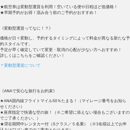
★航空券は変動型運賃を利用！空いている便や日程ほど低価格！
★早期予約がお得！混み合う前のご予約がおすすめ！
《変動型運賃ってなに！？》
価格が日々変動し、予約するタイミングによって料金が異なる新たな予
約スタイルです。
予定が早く確定していて変更・取消の心配が少ない方へおすすめ！
詳しくはこちらをご確認ください！
＊変動型運賃について
《ANAで安心な旅行をお約束》
★ANA国内線フライトマイル50％たまる！（マイレージ番号をお知ら
せください）
★座席指定で快適な空の旅！（※ご希望に添えない場合もございますの
でご了承ください。）
★滞在期間中レンタカー付（Sクラス／５名乗）（※3名様以上でお申
込みはワゴン車でのご案内となります）