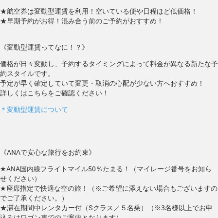
★航空券は変動型運賃を利用！空いている便や日程ほど低価格！
★早期予約がお得！混み合う前のご予約がおすすめ！
《変動型運賃ってなに！？》
価格が日々変動し、予約するタイミングによって料金が異なる新たな予
約スタイルです。
予定が早く確定していて変更・取消の心配が少ない方へおすすめ！
詳しくはこちらをご確認ください！
＊変動型運賃について
《ANAで安心な旅行をお約束》
★ANA国内線フライトマイル50％たまる！（マイレージ番号をお知ら
せください）
★座席指定で快適な空の旅！（※ご希望に添えない場合もございますの
でご了承ください。）
★滞在期間中レンタカー付（Sクラス／５名乗）（※3名様以上でお申
込みはワゴン車でのご案内となります）