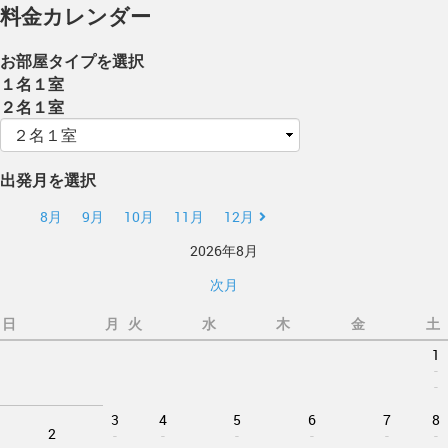
料金カレンダー
お部屋タイプを選択
１名１室
２名１室
出発月を選択
8月
9月
10月
11月
12月
2026年8月
次月
日
月
火
水
木
金
土
1
-
-
3
4
5
6
7
8
2
-
-
-
-
-
-