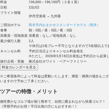
料金
106,000～186,100円（２名１室）
日程
2泊3日
フライト情報
伊丹空港発 → 九州着
ご宿泊ホテル
熊本市内おまかせスタンダードホテル（熊本）
食事
朝：0回／昼：0回／夜：0回
添乗員・現地係員
添乗員：なし／現地係員：なし
最少催行人数
2人
※休日は2名プレー不可となりますので3名様以上で
キャンセル料
予約日当日よりキャンセル料金発生
※ただし、2026年5月18日出発迄は予約日から起算し
旅行企画・実施
株式会社ホワイト・ベアーファミリー
※ご希望条件によって料金は変動いたします。満室・満席の場合もござ
いますので予めご了承ください。
ツアーの特徴・メリット
個性豊かなゴルフ場が揃う熊本で、自然に囲まれながら快適ゴルフ！
《早期予約がお得！平日出発の方にもおすすめ！》