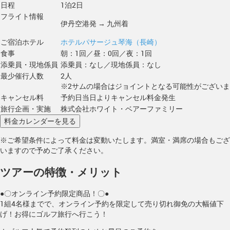
日程
1泊2日
フライト情報
伊丹空港発 → 九州着
ご宿泊ホテル
ホテルパサージュ琴海（長崎）
食事
朝：1回／昼：0回／夜：1回
添乗員・現地係員
添乗員：なし／現地係員：なし
最少催行人数
2人
※2サムの場合はジョイントとなる可能性がござい
キャンセル料
予約日当日よりキャンセル料金発生
旅行企画・実施
株式会社ホワイト・ベアーファミリー
※ご希望条件によって料金は変動いたします。満室・満席の場合もござ
いますので予めご了承ください。
ツアーの特徴・メリット
●〇オンライン予約限定商品！〇●
1組4名様までで、オンライン予約を限定して売り切れ御免の大幅値下
げ！お得にゴルフ旅行へ行こう！