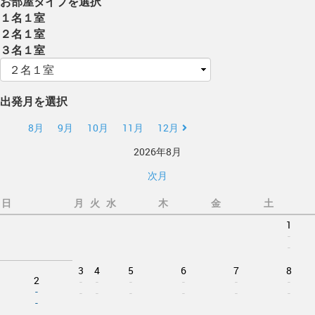
お部屋タイプを選択
１名１室
２名１室
３名１室
出発月を選択
8月
9月
10月
11月
12月
2026年8月
次月
日
月
火
水
木
金
土
1
-
-
3
4
5
6
7
8
2
-
-
-
-
-
-
-
-
-
-
-
-
-
-