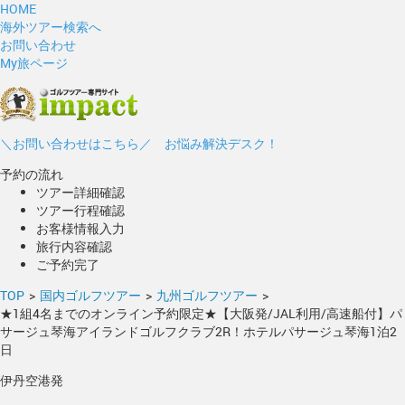
HOME
海外ツアー検索へ
お問い合わせ
My旅ページ
＼お問い合わせはこちら／ お悩み解決デスク！
予約の流れ
ツアー詳細確認
ツアー行程確認
お客様情報入力
旅行内容確認
ご予約完了
TOP
>
国内ゴルフツアー
>
九州ゴルフツアー
>
★1組4名までのオンライン予約限定★【大阪発/JAL利用/高速船付】パ
サージュ琴海アイランドゴルフクラブ2R！ホテルパサージュ琴海1泊2
日
伊丹空港発