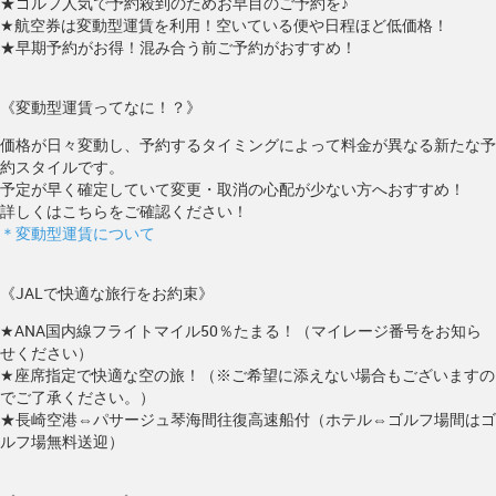
★ゴルフ人気で予約殺到のためお早目のご予約を♪
★航空券は変動型運賃を利用！空いている便や日程ほど低価格！
★早期予約がお得！混み合う前ご予約がおすすめ！
《変動型運賃ってなに！？》
価格が日々変動し、予約するタイミングによって料金が異なる新たな予
約スタイルです。
予定が早く確定していて変更・取消の心配が少ない方へおすすめ！
詳しくはこちらをご確認ください！
＊変動型運賃について
《JALで快適な旅行をお約束》
★ANA国内線フライトマイル50％たまる！（マイレージ番号をお知ら
せください）
★座席指定で快適な空の旅！（※ご希望に添えない場合もございますの
でご了承ください。）
★長崎空港⇔パサージュ琴海間往復高速船付（ホテル⇔ゴルフ場間はゴ
ルフ場無料送迎）