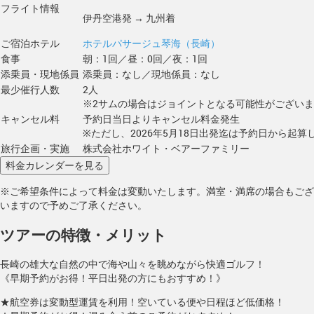
フライト情報
伊丹空港発 → 九州着
ご宿泊ホテル
ホテルパサージュ琴海（長崎）
食事
朝：1回／昼：0回／夜：1回
添乗員・現地係員
添乗員：なし／現地係員：なし
最少催行人数
2人
※2サムの場合はジョイントとなる可能性がござい
キャンセル料
予約日当日よりキャンセル料金発生
※ただし、2026年5月18日出発迄は予約日から起算し
旅行企画・実施
株式会社ホワイト・ベアーファミリー
※ご希望条件によって料金は変動いたします。満室・満席の場合もござ
いますので予めご了承ください。
ツアーの特徴・メリット
長崎の雄大な自然の中で海や山々を眺めながら快適ゴルフ！
《早期予約がお得！平日出発の方にもおすすめ！》
★航空券は変動型運賃を利用！空いている便や日程ほど低価格！