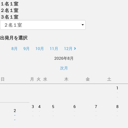
１名１室
２名１室
３名１室
出発月を選択
8月
9月
10月
11月
12月
2026年8月
次月
日
月
火
水
木
金
土
1
-
-
3
4
5
6
7
8
2
-
-
-
-
-
-
-
-
-
-
-
-
-
-