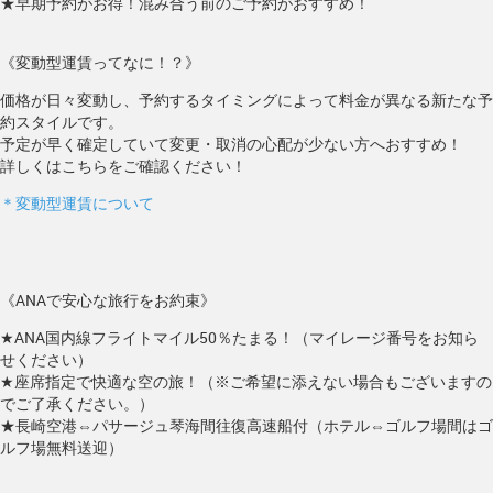
★早期予約がお得！混み合う前のご予約がおすすめ！
《変動型運賃ってなに！？》
価格が日々変動し、予約するタイミングによって料金が異なる新たな予
約スタイルです。
予定が早く確定していて変更・取消の心配が少ない方へおすすめ！
詳しくはこちらをご確認ください！
＊変動型運賃について
《ANAで安心な旅行をお約束》
★ANA国内線フライトマイル50％たまる！（マイレージ番号をお知ら
せください）
★座席指定で快適な空の旅！（※ご希望に添えない場合もございますの
でご了承ください。）
★長崎空港⇔パサージュ琴海間往復高速船付（ホテル⇔ゴルフ場間はゴ
ルフ場無料送迎）